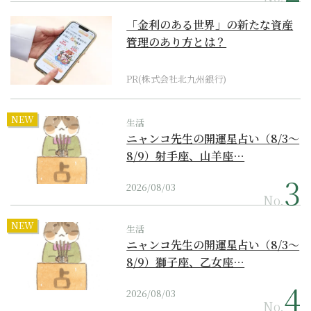
「金利のある世界」の新たな資産
管理のあり方とは？
PR(株式会社北九州銀行)
NEW
生活
ニャンコ先生の開運星占い（8/3～
8/9）射手座、山羊座…
2026/08/03
No.
NEW
生活
ニャンコ先生の開運星占い（8/3～
8/9）獅子座、乙女座…
2026/08/03
No.