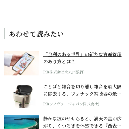
あわせて読みたい
「金利のある世界」の新たな資産管理
のあり方とは？
PR(株式会社北九州銀行)
ことばと雑音を切り離し雑音を最大限
に除去する、フォナック補聴器の最上
位モデル
PR(ソノヴァ・ジャパン株式会社)
静かな波のせせらぎと、満天の星が広
がり、くつろぎを体感できる『西表島