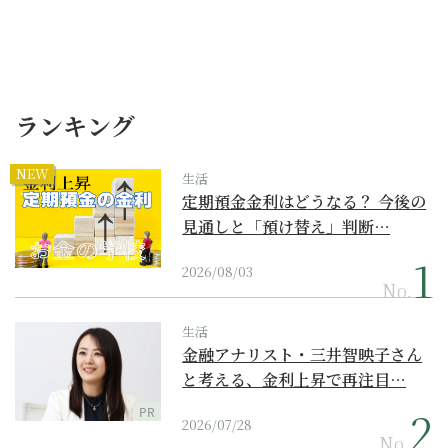
ランキング
NEW
生活
定期預金金利はどうなる？ 今後の
見通しと「預け替え」判断…
2026/08/03
No.
生活
金融アナリスト・三井智映子さん
と考える、金利上昇で再注目…
PR
2026/07/28
No.