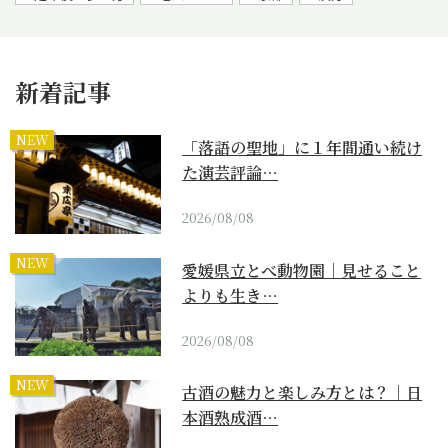
新着記事
NEW
「落語の聖地」に１年間通い続け
た演芸評論…
2026/08/08
NEW
愛媛県立とべ動物園｜見せること
よりも生き…
2026/08/08
NEW
古酒の魅力と楽しみ方とは？｜日
本酒熟成酒…