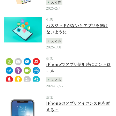
スマホ
2025/2/7
生活
パスワードがないとアプリを開け
ないように…
スマホ
2025/1/31
生活
iPhoneでアプリ使用時にコントロ
ール…
スマホ
2024/12/27
生活
iPhoneのアプリアイコンの色を変
える…