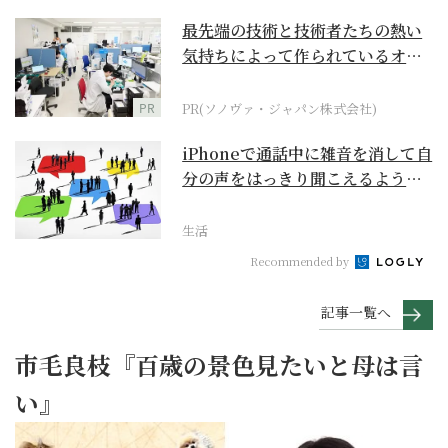
最先端の技術と技術者たちの熱い
気持ちによって作られているオー
ダーメイド補聴器
PR
PR(ソノヴァ・ジャパン株式会社)
iPhoneで通話中に雑音を消して自
分の声をはっきり聞こえるように
するには？【ス...
生活
Recommended by
記事一覧へ
市毛良枝『百歳の景色見たいと母は言
い』