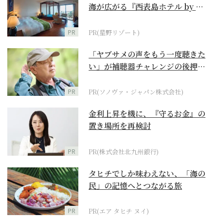
海が広がる『西表島ホテル by 星
野リゾート』
PR
PR(星野リゾート)
「ヤブサメの声をもう一度聴きた
い」が補聴器チャレンジの後押し
に
PR
PR(ソノヴァ・ジャパン株式会社)
金利上昇を機に、『守るお金』の
置き場所を再検討
PR
PR(株式会社北九州銀行)
タヒチでしか味わえない、「海の
民」の記憶へとつながる旅
PR
PR(エア タヒチ ヌイ)