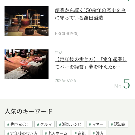
創業から続く150余年の歴史を今
に守っている濵田酒造
PR(濵田酒造)
生活
【定年後の歩き方】「定年起業し
てバーを経営」夢を叶えた6…
2026/07/26
No.
人気のキーワード
豊臣兄弟！
クルマ
減塩レシピ
マネー
認知症
定年後の歩き方
老人ホーム
京都
漢方