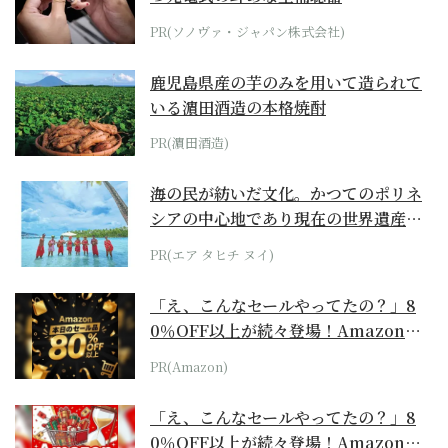
PR(ソノヴァ・ジャパン株式会社)
鹿児島県産の芋のみを用いて造られて
いる濵田酒造の本格焼酎
PR(濵田酒造)
海の民が紡いだ文化。かつてのポリネ
シアの中心地であり現在の世界遺産か
らみえてくる...
PR(エア タヒチ ヌイ)
「え、こんなセールやってたの？」8
0％OFF以上が続々登場！Amazonの
本気が...
PR(Amazon)
「え、こんなセールやってたの？」8
0％OFF以上が続々登場！Amazonの