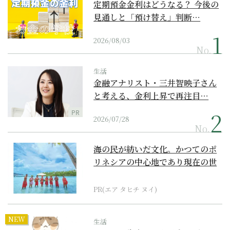
定期預金金利はどうなる？ 今後の
見通しと「預け替え」判断…
2026/08/03
No.
生活
金融アナリスト・三井智映子さん
と考える、金利上昇で再注目…
PR
2026/07/28
No.
海の民が紡いだ文化。かつてのポ
リネシアの中心地であり現在の世
界遺産からみえてくる...
PR(エア タヒチ ヌイ)
NEW
生活