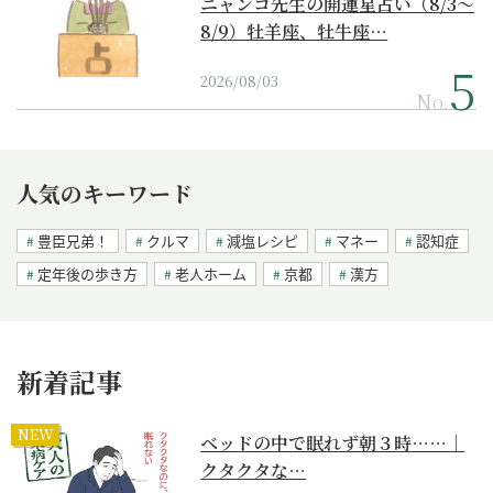
ニャンコ先生の開運星占い（8/3～
8/9）牡羊座、牡牛座…
2026/08/03
No.
人気のキーワード
豊臣兄弟！
クルマ
減塩レシピ
マネー
認知症
定年後の歩き方
老人ホーム
京都
漢方
新着記事
NEW
ベッドの中で眠れず朝３時……｜
クタクタな…