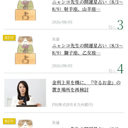
ニャンコ先生の開運星占い（8/3～
8/9）射手座、山羊座…
2026/08/03
No.
NEW
生活
ニャンコ先生の開運星占い（8/3～
8/9）獅子座、乙女座…
2026/08/03
No.
金利上昇を機に、『守るお金』の
置き場所を再検討
PR(株式会社北九州銀行)
NEW
生活