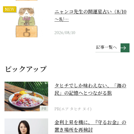
NEW
ニャンコ先生の開運星占い（8/10
～8/…
2026/08/10
記事一覧へ
ピックアップ
タヒチでしか味わえない、「海の
民」の記憶へとつながる旅
PR
PR(エア タヒチ ヌイ)
金利上昇を機に、『守るお金』の
置き場所を再検討