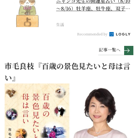
ニャンコ先生の開運星占い（8/10
～8/16）牡羊座、牡牛座、双子
座、蟹座編
生活
Recommended by
記事一覧へ
市毛良枝『百歳の景色見たいと母は言
い』