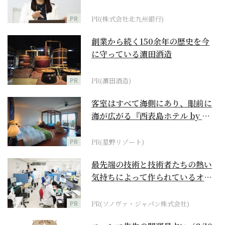
PR
PR(株式会社北九州銀行)
創業から続く150余年の歴史を今
に守っている濵田酒造
PR
PR(濵田酒造)
客室はすべて海側にあり、眼前に
海が広がる『西表島ホテル by 星
野リゾート』
PR
PR(星野リゾート)
最先端の技術と技術者たちの熱い
気持ちによって作られているオー
ダーメイド補聴器
PR
PR(ソノヴァ・ジャパン株式会社)