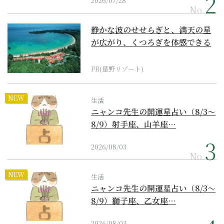
2026/07/28
No.
静かな波のせせらぎと、満天の星
が広がり、くつろぎを体感できる
『西表島ホテル by...
PR(星野リゾート)
NEW
生活
ニャンコ先生の開運星占い（8/3～
8/9）射手座、山羊座…
2026/08/03
No.
NEW
生活
ニャンコ先生の開運星占い（8/3～
8/9）獅子座、乙女座…
2026/08/03