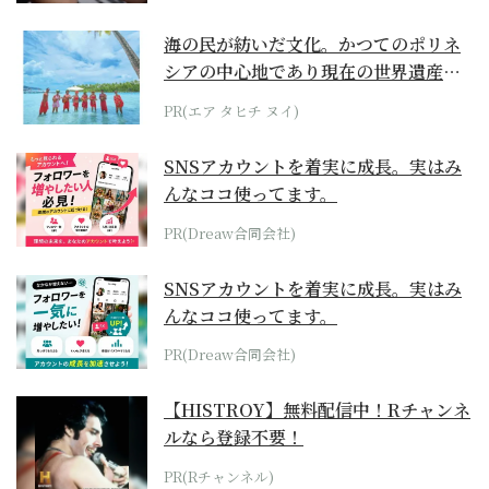
海の民が紡いだ文化。かつてのポリネ
シアの中心地であり現在の世界遺産か
らみえてくる...
PR(エア タヒチ ヌイ)
SNSアカウントを着実に成長。実はみ
んなココ使ってます。
PR(Dreaw合同会社)
SNSアカウントを着実に成長。実はみ
んなココ使ってます。
PR(Dreaw合同会社)
【HISTROY】無料配信中！Rチャンネ
ルなら登録不要！
PR(Rチャンネル)