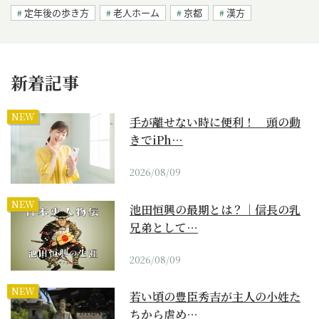
定年後の歩き方
老人ホーム
京都
漢方
新着記事
NEW
手が離せない時に便利！ 頭の動
きでiPh…
2026/08/09
NEW
池田恒興の最期とは？｜信長の乳
兄弟として…
2026/08/09
NEW
若い頃の豊臣秀吉が主人の小姓た
ちから虐め…