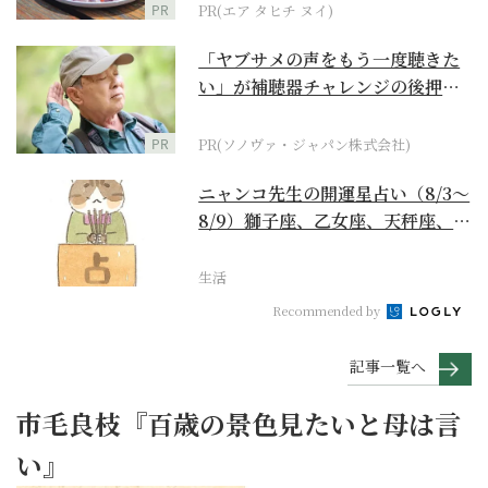
PR
PR(エア タヒチ ヌイ)
「ヤブサメの声をもう一度聴きた
い」が補聴器チャレンジの後押し
に
PR
PR(ソノヴァ・ジャパン株式会社)
ニャンコ先生の開運星占い（8/3～
8/9）獅子座、乙女座、天秤座、蠍
座編
生活
Recommended by
記事一覧へ
市毛良枝『百歳の景色見たいと母は言
い』