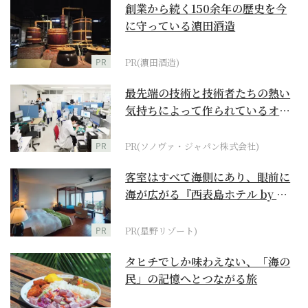
創業から続く150余年の歴史を今
に守っている濵田酒造
PR
PR(濵田酒造)
最先端の技術と技術者たちの熱い
気持ちによって作られているオー
ダーメイド補聴器
PR
PR(ソノヴァ・ジャパン株式会社)
客室はすべて海側にあり、眼前に
海が広がる『西表島ホテル by 星
野リゾート』
PR
PR(星野リゾート)
タヒチでしか味わえない、「海の
民」の記憶へとつながる旅