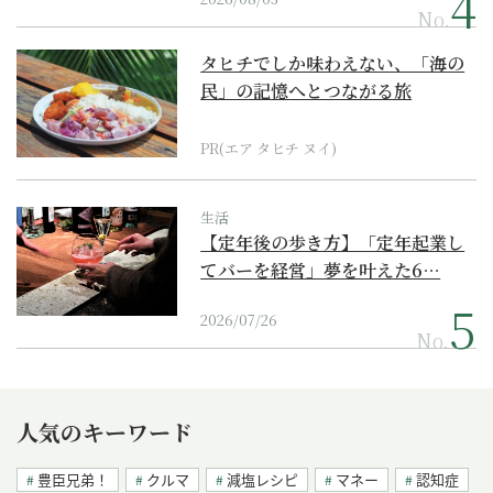
No.
タヒチでしか味わえない、「海の
民」の記憶へとつながる旅
PR(エア タヒチ ヌイ)
生活
【定年後の歩き方】「定年起業し
てバーを経営」夢を叶えた6…
2026/07/26
No.
人気のキーワード
豊臣兄弟！
クルマ
減塩レシピ
マネー
認知症