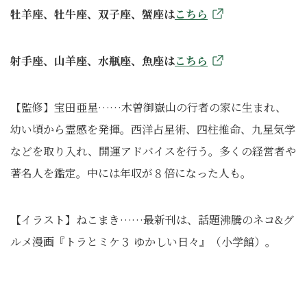
牡羊座、牡牛座、双子座、蟹座は
こちら
射手座、山羊座、水瓶座、魚座は
こちら
【監修】宝田亜星……木曽御嶽山の行者の家に生まれ、
幼い頃から霊感を発揮。西洋占星術、四柱推命、九星気学
などを取り入れ、開運アドバイスを行う。多くの経営者や
著名人を鑑定。中には年収が８倍になった人も。
【イラスト】ねこまき……最新刊は、話題沸騰のネコ&グ
ルメ漫画『トラとミケ３ ゆかしい日々』（小学館）。