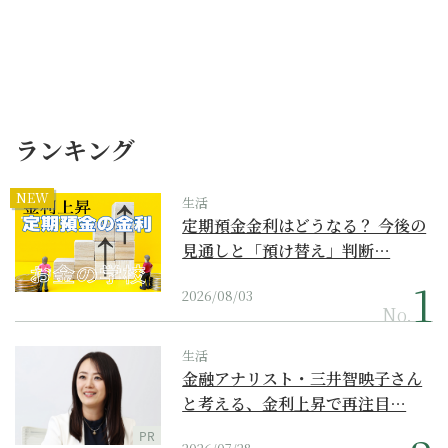
ランキング
NEW
生活
定期預金金利はどうなる？ 今後の
見通しと「預け替え」判断…
2026/08/03
No.
生活
金融アナリスト・三井智映子さん
と考える、金利上昇で再注目…
PR