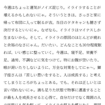
今週はちょっと運気がノイズ混じり。イライラすることが
増えるかもしれないにゃ。そういうときは、さっさと家に
帰って布団に入って眠るが吉。当日のドタキャンも臆さず
決行するといいにゃ。なぜなら、イライラはマイナスしか
生まないから。そして、イライラの原因のほとんどが疲れ
と余裕のなさにゃん。だいたい、どんなことも30分程度眠
れば、いい感じに整っていく。今週は、寝不足、栄養不
足、過労、不調などに気をつけて。特にお腹が空いたり、
喉が渇いたりしないように、万全な対策をしてにゃ〜。獅
子座さんは「苦しい思いをすると、人は成長する」と考え
てしまうところがちょっとある。でも、それは正しいとは
言い切れないにゃ。満ち足りた状態で物事に邁進すること
が最も人を成長させると心得て、自分だけでなく周囲の人
の状態にも気を配って。イライラや怒りを感じたら、原因