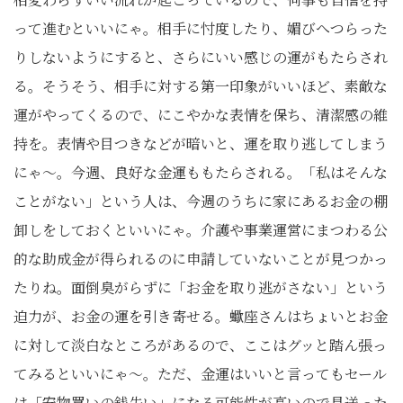
って進むといいにゃ。相手に忖度したり、媚びへつらった
りしないようにすると、さらにいい感じの運がもたらされ
る。そうそう、相手に対する第一印象がいいほど、素敵な
運がやってくるので、にこやかな表情を保ち、清潔感の維
持を。表情や目つきなどが暗いと、運を取り逃してしまう
にゃ〜。今週、良好な金運ももたらされる。「私はそんな
ことがない」という人は、今週のうちに家にあるお金の棚
卸しをしておくといいにゃ。介護や事業運営にまつわる公
的な助成金が得られるのに申請していないことが見つかっ
たりね。面倒臭がらずに「お金を取り逃がさない」という
迫力が、お金の運を引き寄せる。蠍座さんはちょいとお金
に対して淡白なところがあるので、ここはグッと踏ん張っ
てみるといいにゃ〜。ただ、金運はいいと言ってもセール
は「安物買いの銭失い」になる可能性が高いので見送った