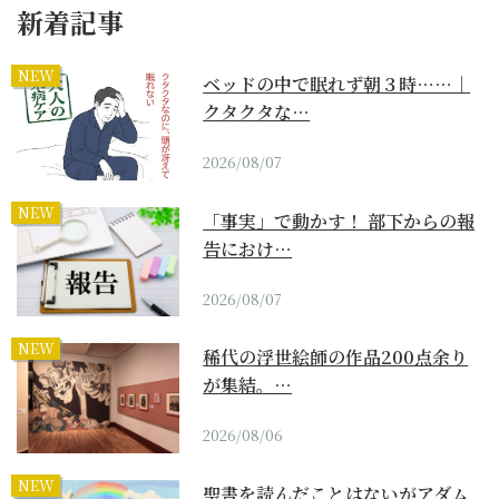
新着記事
NEW
ベッドの中で眠れず朝３時……｜
クタクタな…
2026/08/07
NEW
「事実」で動かす！ 部下からの報
告におけ…
2026/08/07
NEW
稀代の浮世絵師の作品200点余り
が集結。…
2026/08/06
NEW
聖書を読んだことはないがアダム