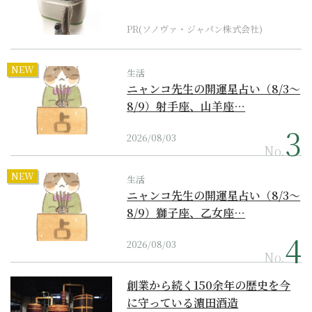
器の最上位モデル
PR(ソノヴァ・ジャパン株式会社)
NEW
生活
ニャンコ先生の開運星占い（8/3～
8/9）射手座、山羊座…
2026/08/03
No.
NEW
生活
ニャンコ先生の開運星占い（8/3～
8/9）獅子座、乙女座…
2026/08/03
No.
創業から続く150余年の歴史を今
に守っている濵田酒造