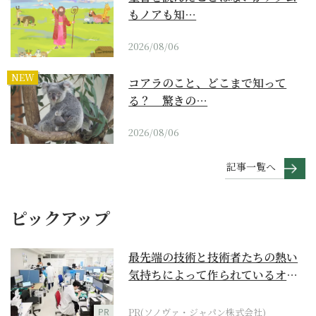
もノアも知…
2026/08/06
NEW
コアラのこと、どこまで知って
る？ 驚きの…
2026/08/06
記事一覧へ
ピックアップ
最先端の技術と技術者たちの熱い
気持ちによって作られているオー
ダーメイド補聴器
PR
PR(ソノヴァ・ジャパン株式会社)