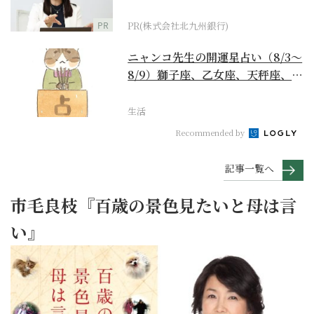
PR
PR(株式会社北九州銀行)
ニャンコ先生の開運星占い（8/3～
8/9）獅子座、乙女座、天秤座、蠍
座編
生活
Recommended by
記事一覧へ
市毛良枝『百歳の景色見たいと母は言
い』