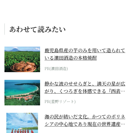
あわせて読みたい
鹿児島県産の芋のみを用いて造られて
いる濵田酒造の本格焼酎
PR(濵田酒造)
静かな波のせせらぎと、満天の星が広
がり、くつろぎを体感できる『西表島
ホテル by...
PR(星野リゾート)
海の民が紡いだ文化。かつてのポリネ
シアの中心地であり現在の世界遺産か
らみえてくる...