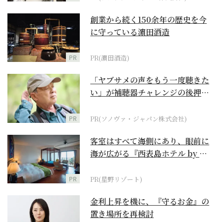
創業から続く150余年の歴史を今
に守っている濵田酒造
PR
PR(濵田酒造)
「ヤブサメの声をもう一度聴きた
い」が補聴器チャレンジの後押し
に
PR
PR(ソノヴァ・ジャパン株式会社)
客室はすべて海側にあり、眼前に
海が広がる『西表島ホテル by 星
野リゾート』
PR
PR(星野リゾート)
金利上昇を機に、『守るお金』の
置き場所を再検討