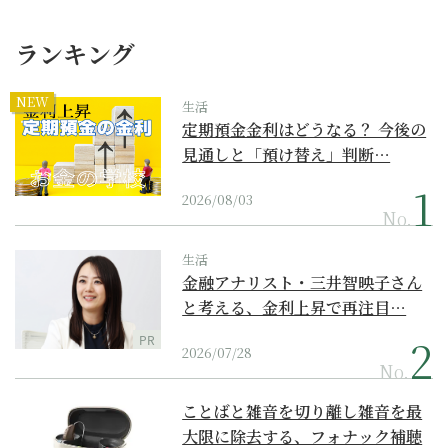
ランキング
NEW
生活
定期預金金利はどうなる？ 今後の
見通しと「預け替え」判断…
2026/08/03
No.
生活
金融アナリスト・三井智映子さん
と考える、金利上昇で再注目…
PR
2026/07/28
No.
ことばと雑音を切り離し雑音を最
大限に除去する、フォナック補聴