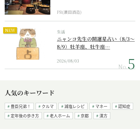
PR(濵田酒造)
NEW
生活
ニャンコ先生の開運星占い（8/3～
8/9）牡羊座、牡牛座…
2026/08/03
No.
人気のキーワード
豊臣兄弟！
クルマ
減塩レシピ
マネー
認知症
定年後の歩き方
老人ホーム
京都
漢方