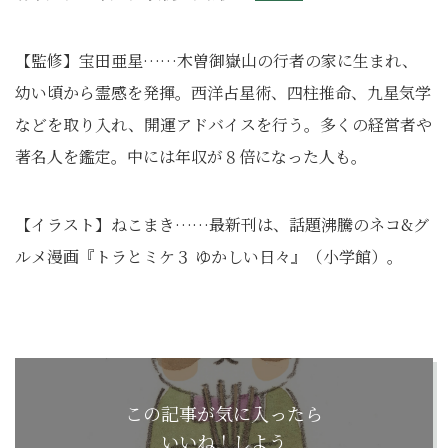
【監修】宝田亜星……木曽御嶽山の行者の家に生まれ、
幼い頃から霊感を発揮。西洋占星術、四柱推命、九星気学
などを取り入れ、開運アドバイスを行う。多くの経営者や
著名人を鑑定。中には年収が８倍になった人も。
【イラスト】ねこまき……最新刊は、話題沸騰のネコ&グ
ルメ漫画『トラとミケ３ ゆかしい日々』（小学館）。
この記事が気に入ったら
いいね！しよう