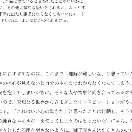
・しま猫に似ていると言われたことがないかに
に、その他大勢的な扱いをされると、ムッとす
下手に出たり謙虚にならなくてもいいにゃ。ド
していれば、よい関係がつくれるにゃ。
きにおすすめなのは、これまで「理解が難しいな」と思ってい
手の核心が見えないと自分の本心までわからなくなってしまう
安を抱えてしまいがちに。そんな人や物事と向き合ってみるの
いので、未知なる世界からさまざまなインスピレーションがや
にゃ。「これはいい心の動きだ」と思ったことは行動し、そう
の純真なエネルギーを使ってしまうのはもったいないにゃん。
堂々とした態度を崩さないように。獅子座さんはたくさんのい