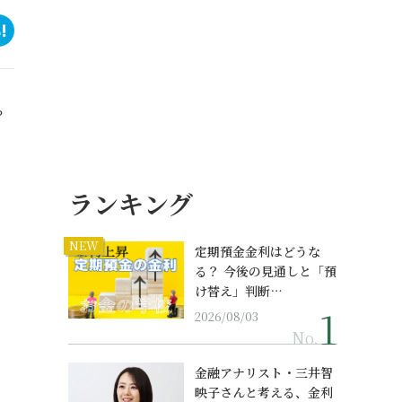
？
ランキング
NEW
定期預金金利はどうな
る？ 今後の見通しと「預
け替え」判断…
2026/08/03
No.
金融アナリスト・三井智
映子さんと考える、金利