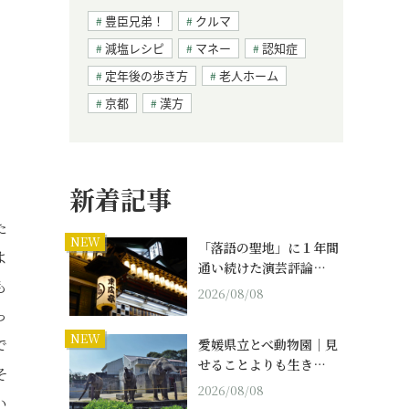
豊臣兄弟！
クルマ
減塩レシピ
マネー
認知症
定年後の歩き方
老人ホーム
京都
漢方
新着記事
た
NEW
「落語の聖地」に１年間
よ
通い続けた演芸評論…
も
2026/08/08
っ
NEW
で
愛媛県立とべ動物園｜見
せることよりも生き…
そ
2026/08/08
い