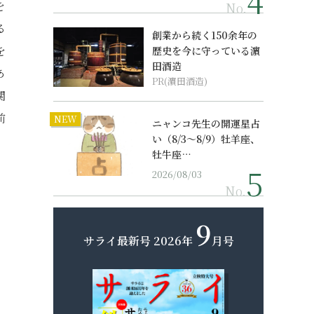
を
No.
る
創業から続く150余年の
を
歴史を今に守っている濵
田酒造
あ
PR(濵田酒造)
関
前
NEW
ニャンコ先生の開運星占
い（8/3～8/9）牡羊座、
牡牛座…
2026/08/03
No.
9
サライ最新号
2026年
月号