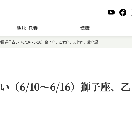
趣味･教養
健康
開運星占い（6/10～6/16）獅子座、乙女座、天秤座、蠍座編
（6/10～6/16）獅子座、乙