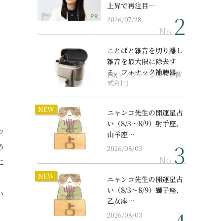
上昇で再注目…
PR
2026/07/28
No.
ことばと雑音を切り離し
雑音を最大限に除去す
る、フォナック補聴器の
PR(ソノヴァ・ジャパン株
最上位モデル
式会社)
NEW
ニャンコ先生の開運星占
い（8/3～8/9）射手座、
ッ
山羊座…
あ
2026/08/03
No.
に
NEW
ニャンコ先生の開運星占
い（8/3～8/9）獅子座、
い
乙女座…
」
2026/08/03