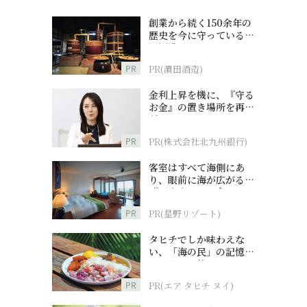
創業から続く150余年の
歴史を今に守っている濵
田酒造
PR
PR(濵田酒造)
金利上昇を機に、『守る
お金』の置き場所を再検
討
PR
PR(株式会社北九州銀行)
客室はすべて海側にあ
り、眼前に海が広がる
『西表島ホテル by 星野
リゾート』
PR
PR(星野リゾート)
タヒチでしか味わえな
い、「海の民」の記憶へ
とつながる旅
PR
PR(エア タヒチ ヌイ)