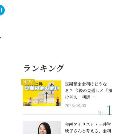
？
ランキング
NEW
定期預金金利はどうな
る？ 今後の見通しと「預
け替え」判断…
2026/08/03
No.
金融アナリスト・三井智
映子さんと考える、金利