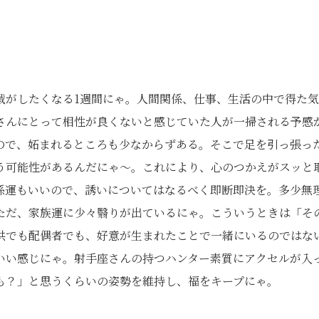
戦がしたくなる1週間にゃ。人間関係、仕事、生活の中で得た
さんにとって相性が良くないと感じていた人が一掃される予感
ので、妬まれるところも少なからずある。そこで足を引っ張っ
う可能性があるんだにゃ〜。これにより、心のつかえがスッと
係運もいいので、誘いについてはなるべく即断即決を。多少無
ただ、家族運に少々翳りが出ているにゃ。こういうときは「そ
供でも配偶者でも、好意が生まれたことで一緒にいるのではな
いい感じにゃ。射手座さんの持つハンター素質にアクセルが入
も？」と思うくらいの姿勢を維持し、福をキープにゃ。