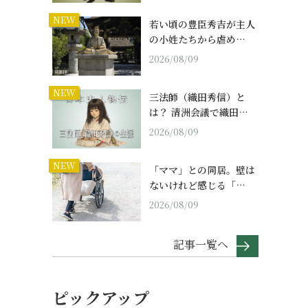
NEW
若い頃の豊臣秀吉が主人
の小姓たちから虐め…
2026/08/09
NEW
三法師（織田秀信）と
は？ 清洲会議で織田…
2026/08/09
NEW
「ママ」との同居。壁は
ないけれど感じる「…
2026/08/09
記事一覧へ
ピックアップ