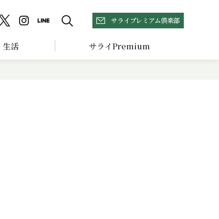
サライプレミアム倶楽部
生活
サライPremium
山