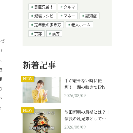
豊臣兄弟！
クルマ
減塩レシピ
マネー
認知症
定年後の歩き方
老人ホーム
京都
漢方
気づ
が
た
新着記事
取
理
NEW
手が離せない時に便
利！ 頭の動きでiPh…
の
2026/08/09
い
っ
NEW
池田恒興の最期とは？｜
信長の乳兄弟として…
2026/08/09