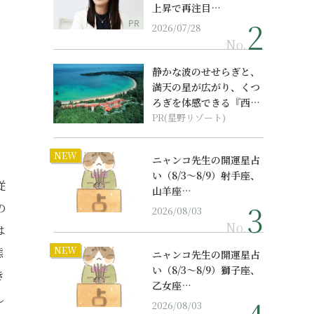
上昇で再注目…
PR
2026/07/28
No.
静かな波のせせらぎと、
満天の星が広がり、くつ
ろぎを体感できる『西表
島ホテル by...
PR(星野リゾート)
NEW
ニャンコ先生の開運星占
い（8/3～8/9）射手座、
従
山羊座…
の
2026/08/03
No.
は
NEW
態
ニャンコ先生の開運星占
い（8/3～8/9）獅子座、
き
乙女座…
し
2026/08/03