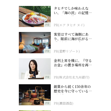
タヒチでしか味わえな
い、「海の民」の記憶へ
とつながる旅
PR
PR(エア タヒチ ヌイ)
客室はすべて海側にあ
り、眼前に海が広がる
『西表島ホテル by 星野
リゾート』
PR
PR(星野リゾート)
金利上昇を機に、『守る
お金』の置き場所を再検
討
PR
PR(株式会社北九州銀行)
創業から続く150余年の
歴史を今に守っている濵
田酒造
PR
PR(濵田酒造)