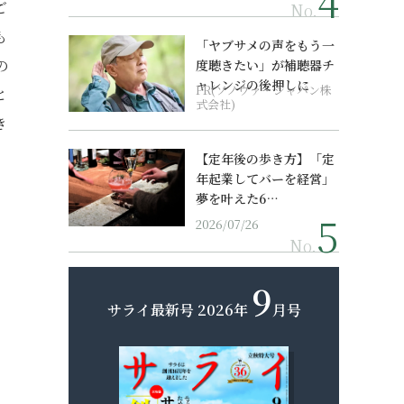
ご
No.
も
「ヤブサメの声をもう一
の
度聴きたい」が補聴器チ
ャレンジの後押しに
PR(ソノヴァ・ジャパン株
と
式会社)
き
【定年後の歩き方】「定
年起業してバーを経営」
夢を叶えた6…
2026/07/26
No.
9
サライ最新号
2026年
月号