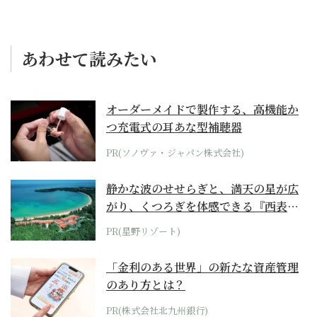
あわせて読みたい
オーダーメイドで製作する、高機能か
つ充電式の耳あな型補聴器
PR(ソノヴァ・ジャパン株式会社)
静かな波のせせらぎと、満天の星が広
がり、くつろぎを体感できる『西表島
ホテル by...
PR(星野リゾート)
「金利のある世界」の新たな資産管理
のあり方とは？
PR(株式会社北九州銀行)