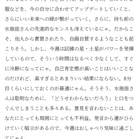
服などを、今の自分に合わせてアップデートしていくと、
さらにいい未来への縁が繋がっていく。さらに、持ち前の
水瓶座さんの先進的なセンスも冴えているにゃ。だからこ
そ、他人から賞賛されたり、自画自賛するようなことも起
こりそう。しかし、今週は試練の星・土星がパワーを発揮
しているので、そういう時間はなるべく少なくして、すぐ
に冷静になってにゃ。自己肯定感が高いことはいいことな
のだけれど、高すぎるとあまりいい結果にならない。8分
目くらいにしておくのが最適にゃん。そうそう、水瓶座さ
んは聡明なために、「どうせわからないだろう」と口をつ
ぐんでしまうことも多々ある。意見を言わないことは、あ
なたにとっても周囲にとっても不利益。発言から運がひら
けていく暗示があるので、今週はおしゃべり気味に過ごし
てにゃん。