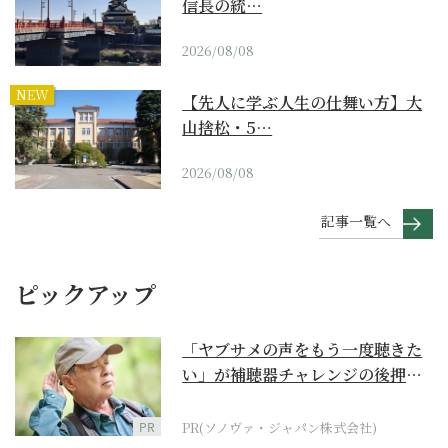
信長の統…
2026/08/08
NEW
【先人に学ぶ人生の仕舞い方】大
山捨松・5…
2026/08/08
記事一覧へ
ピックアップ
「ヤブサメの声をもう一度聴きた
い」が補聴器チャレンジの後押し
に
PR
PR(ソノヴァ・ジャパン株式会社)