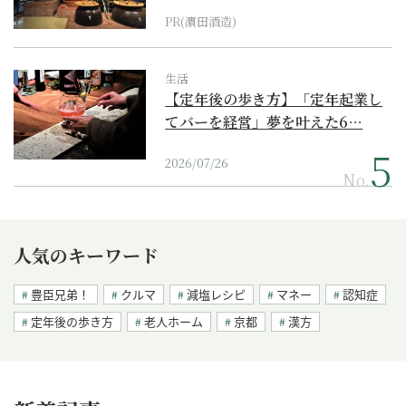
PR(濵田酒造)
生活
【定年後の歩き方】「定年起業し
てバーを経営」夢を叶えた6…
2026/07/26
No.
人気のキーワード
豊臣兄弟！
クルマ
減塩レシピ
マネー
認知症
定年後の歩き方
老人ホーム
京都
漢方