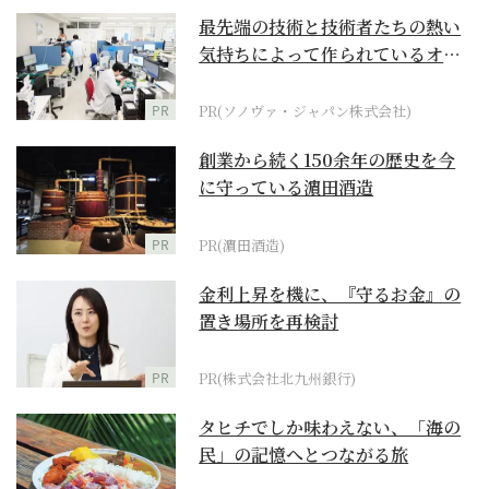
最先端の技術と技術者たちの熱い
気持ちによって作られているオー
ダーメイド補聴器
PR
PR(ソノヴァ・ジャパン株式会社)
創業から続く150余年の歴史を今
に守っている濵田酒造
PR
PR(濵田酒造)
金利上昇を機に、『守るお金』の
置き場所を再検討
PR
PR(株式会社北九州銀行)
タヒチでしか味わえない、「海の
民」の記憶へとつながる旅