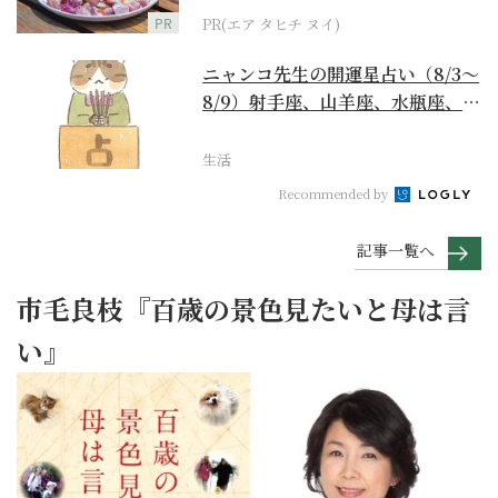
PR
PR(エア タヒチ ヌイ)
ニャンコ先生の開運星占い（8/3～
8/9）射手座、山羊座、水瓶座、魚
座編
生活
Recommended by
記事一覧へ
市毛良枝『百歳の景色見たいと母は言
い』