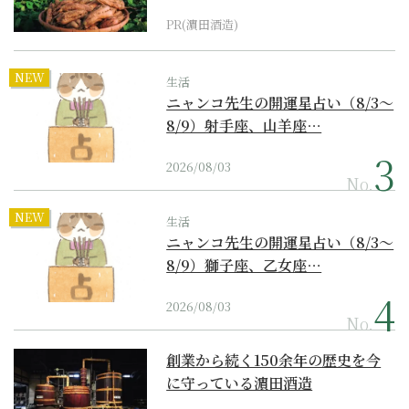
PR(濵田酒造)
NEW
生活
ニャンコ先生の開運星占い（8/3～
8/9）射手座、山羊座…
2026/08/03
No.
NEW
生活
ニャンコ先生の開運星占い（8/3～
8/9）獅子座、乙女座…
2026/08/03
No.
創業から続く150余年の歴史を今
に守っている濵田酒造