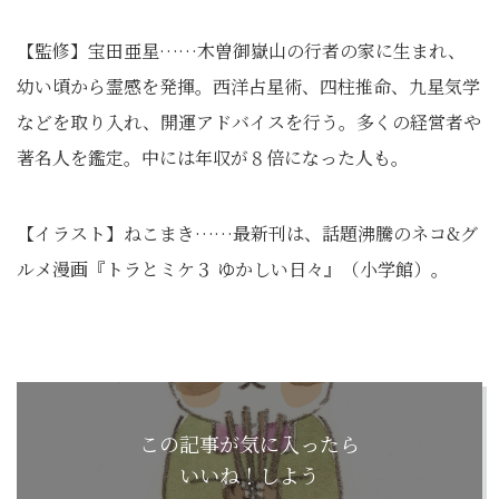
【監修】宝田亜星……木曽御嶽山の行者の家に生まれ、
幼い頃から霊感を発揮。西洋占星術、四柱推命、九星気学
などを取り入れ、開運アドバイスを行う。多くの経営者や
著名人を鑑定。中には年収が８倍になった人も。
【イラスト】ねこまき……最新刊は、話題沸騰のネコ&グ
ルメ漫画『トラとミケ３ ゆかしい日々』（小学館）。
この記事が気に入ったら
いいね！しよう