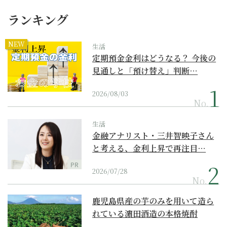
ランキング
NEW
生活
定期預金金利はどうなる？ 今後の
見通しと「預け替え」判断…
2026/08/03
No.
生活
金融アナリスト・三井智映子さん
と考える、金利上昇で再注目…
PR
2026/07/28
No.
鹿児島県産の芋のみを用いて造ら
れている濵田酒造の本格焼酎