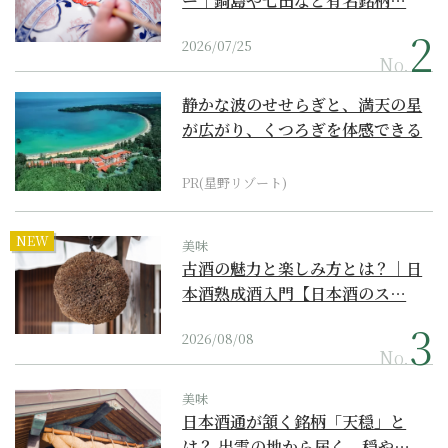
ー｜鍋島や七田など有名銘柄…
2026/07/25
No.
静かな波のせせらぎと、満天の星
が広がり、くつろぎを体感できる
『西表島ホテル by...
PR(星野リゾート)
NEW
美味
古酒の魅力と楽しみ方とは？｜日
本酒熟成酒入門【日本酒のス…
2026/08/08
No.
美味
日本酒通が頷く銘柄「天穏」と
は？ 出雲の地から届く、穏や…