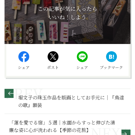
この記事が気に入ったら
いいね！しよう
シェア
ポスト
シェア
ブックマーク
堀文子の珠玉作品を版画としてお手元に｜『鳥達
の歌』額装
「蓮を愛でる宿」５選｜水面からすっと伸びた清
廉な姿に心が洗われる【季節の花旅】