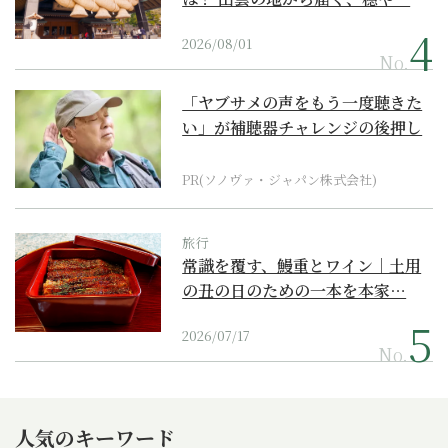
2026/08/01
No.
「ヤブサメの声をもう一度聴きた
い」が補聴器チャレンジの後押し
に
PR(ソノヴァ・ジャパン株式会社)
旅行
常識を覆す、鰻重とワイン｜土用
の丑の日のための一本を本家…
2026/07/17
No.
人気のキーワード