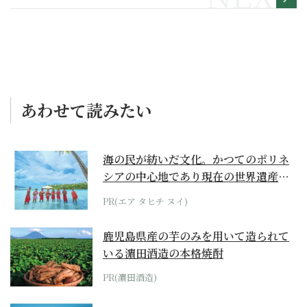
あわせて読みたい
海の民が紡いだ文化。かつてのポリネ
シアの中心地であり現在の世界遺産か
らみえてくる...
PR(エア タヒチ ヌイ)
鹿児島県産の芋のみを用いて造られて
いる濵田酒造の本格焼酎
PR(濵田酒造)