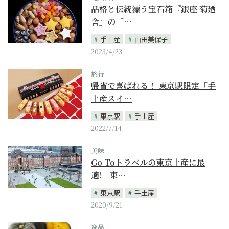
品格と伝統漂う宝石箱『銀座 菊廼
舎』の「…
手土産
山田美保子
2023/4/23
旅行
帰省で喜ばれる！ 東京駅限定「手
土産スイ…
東京駅
手土産
2022/7/14
美味
Go Toトラベルの東京土産に最
適! 東…
東京駅
手土産
2020/9/21
逸品