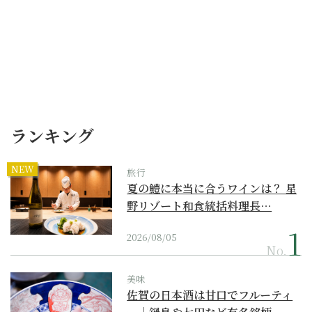
ランキング
NEW
旅行
夏の鱧に本当に合うワインは？ 星
野リゾート和食統括料理長…
2026/08/05
No.
美味
佐賀の日本酒は甘口でフルーティ