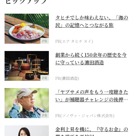
ピックアップ
タヒチでしか味わえない、「海の
民」の記憶へとつながる旅
PR
PR(エア タヒチ ヌイ)
創業から続く150余年の歴史を今
に守っている濵田酒造
PR
PR(濵田酒造)
「ヤブサメの声をもう一度聴きた
い」が補聴器チャレンジの後押し
に
PR
PR(ソノヴァ・ジャパン株式会社)
金利上昇を機に、『守るお金』の