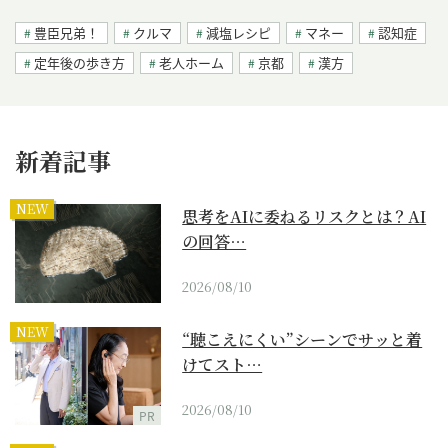
豊臣兄弟！
クルマ
減塩レシピ
マネー
認知症
定年後の歩き方
老人ホーム
京都
漢方
新着記事
NEW
思考をAIに委ねるリスクとは？AI
の回答…
2026/08/10
NEW
“聴こえにくい”シーンでサッと着
けてスト…
2026/08/10
PR