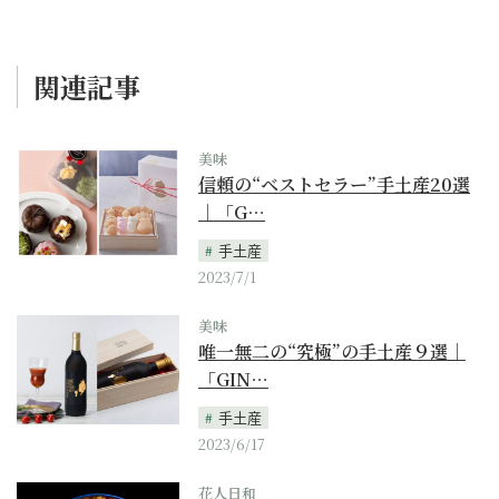
関連記事
美味
信頼の“ベストセラー”手土産20選
｜「G…
手土産
2023/7/1
美味
唯一無二の“究極”の手土産９選｜
「GIN…
手土産
2023/6/17
花人日和