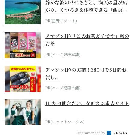
静かな波のせせらぎと、満天の星が広
がり、くつろぎを体感できる『西表島
ホテル by...
PR(星野リゾート)
アマゾン1位「このお茶ガチです」噂の
お茶
PR(ハーブ健康本舗)
アマゾン1位の実績！380円で5日間お
試し。
PR(ハーブ健康本舗)
1日だけ働きたい、を叶える求人サイト
PR(ショットワークス)
Recommended by