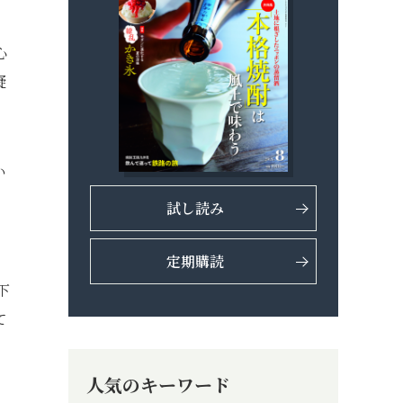
心
疑
い
試し読み
定期購読
下
て
人気のキーワード