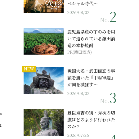
ペシャル時代…
2026/08/02
No.
鹿児島県産の芋のみを用
いて造られている濵田酒
造の本格焼酎
PR(濵田酒造)
NEW
戦国大名・武田信玄の事
績を描いた『甲陽軍鑑』
が国を滅ぼす…
2026/08/02
No.
豊臣秀吉の甥・秀次の切
デ
腹はどのように行われた
ょ
のか？
2026/07/26