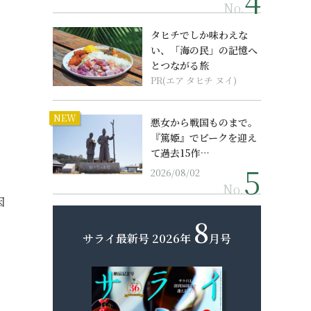
No.
タヒチでしか味わえな
い、「海の民」の記憶へ
とつながる旅
PR(エア タヒチ ヌイ)
NEW
悪女から戦国ものまで。
、
『篤姫』でピークを迎え
て過去15作…
2026/08/02
No.
因
8
サライ最新号
2026年
月号