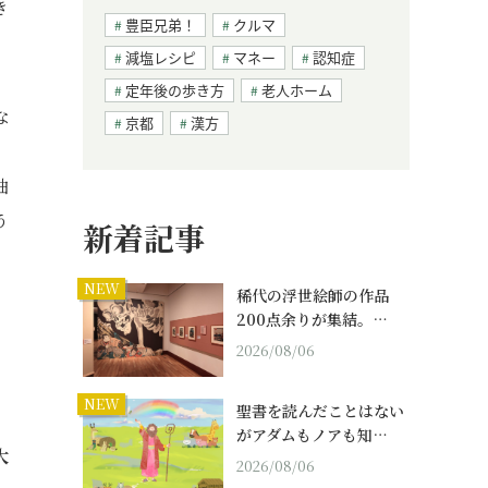
き
豊臣兄弟！
クルマ
減塩レシピ
マネー
認知症
定年後の歩き方
老人ホーム
な
京都
漢方
抽
う
新着記事
NEW
稀代の浮世絵師の作品
200点余りが集結。…
2026/08/06
NEW
聖書を読んだことはない
がアダムもノアも知…
大
2026/08/06