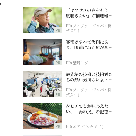
ま
「ヤブサメの声をもう一
度聴きたい」が補聴器チ
ャレンジの後押しに
PR(ソノヴァ・ジャパン株
PR
式会社)
客室はすべて海側にあ
り、眼前に海が広がる
『西表島ホテル by 星野
リゾート』
PR
PR(星野リゾート)
最先端の技術と技術者た
ちの熱い気持ちによって
作られているオーダーメ
PR(ソノヴァ・ジャパン株
イド補聴器
PR
式会社)
タヒチでしか味わえな
い、「海の民」の記憶へ
とつながる旅
PR
PR(エア タヒチ ヌイ)