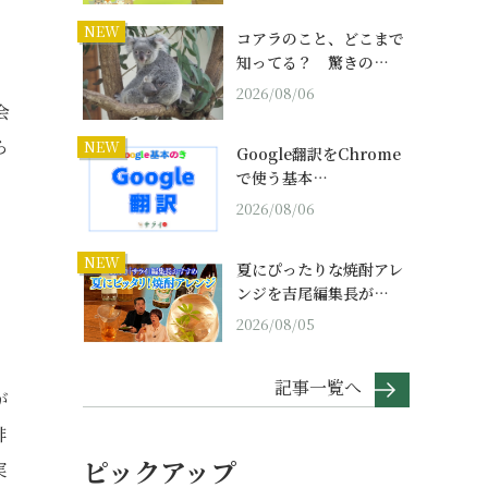
NEW
コアラのこと、どこまで
知ってる？ 驚きの…
2026/08/06
会
ら
NEW
Google翻訳をChrome
で使う基本…
2026/08/06
NEW
夏にぴったりな焼酎アレ
ンジを吉尾編集長が…
2026/08/05
記事一覧へ
が
排
ピックアップ
実