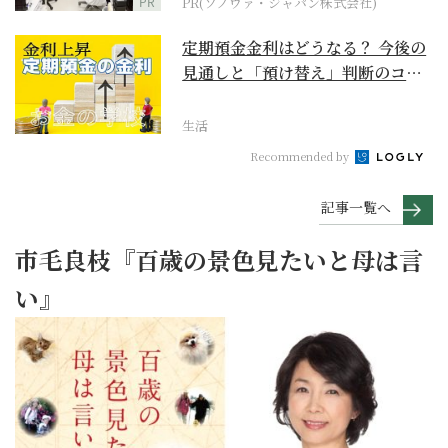
PR
PR(ソノヴァ・ジャパン株式会社)
定期預金金利はどうなる？ 今後の
見通しと「預け替え」判断のコツ
【お金の学校】
生活
Recommended by
記事一覧へ
市毛良枝『百歳の景色見たいと母は言
い』