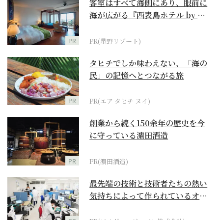
客室はすべて海側にあり、眼前に
海が広がる『西表島ホテル by 星
野リゾート』
PR
PR(星野リゾート)
タヒチでしか味わえない、「海の
民」の記憶へとつながる旅
PR
PR(エア タヒチ ヌイ)
創業から続く150余年の歴史を今
に守っている濵田酒造
PR
PR(濵田酒造)
最先端の技術と技術者たちの熱い
気持ちによって作られているオー
ダーメイド補聴器