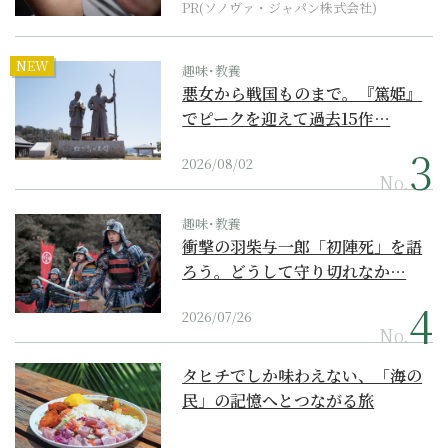
PR(ソノヴァ・ジャパン株式会社)
NEW
趣味･教養
悪女から戦国ものまで。『篤姫』
でピークを迎えて過去15作…
2026/08/02
No.
趣味･教養
衝撃の羽柴与一郎「初陣死」を語
ろう。どうして守り切れなか…
2026/07/26
No.
タヒチでしか味わえない、「海の
民」の記憶へとつながる旅