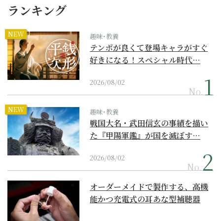
ランキング
NEW
趣味･教養
テンポが良くて登場キャラがすぐ
好きになる！スペシャル時代…
2026/08/02
No.
NEW
趣味･教養
戦国大名・武田信玄の事績を描い
た『甲陽軍鑑』が国を滅ぼす…
2026/08/02
No.
オーダーメイドで製作する、高機
能かつ充電式の耳あな型補聴器