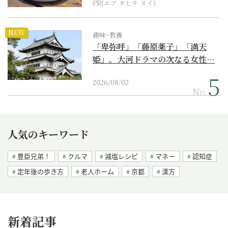
PR(エア タヒチ ヌイ)
NEW
趣味･教養
「卑弥呼」「藤原薬子」「満天
姫」。大河ドラマの次なる女性…
2026/08/02
No.
人気のキーワード
豊臣兄弟！
クルマ
減塩レシピ
マネー
認知症
定年後の歩き方
老人ホーム
京都
漢方
新着記事