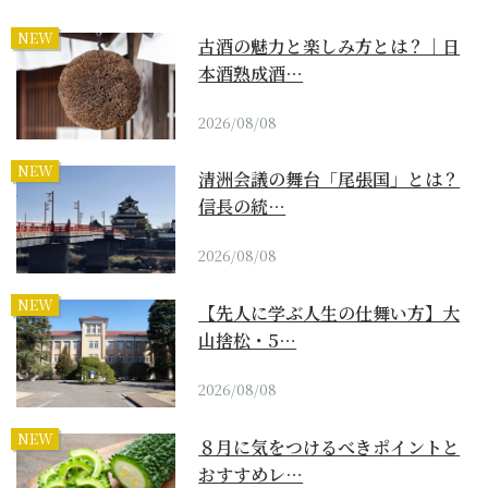
NEW
古酒の魅力と楽しみ方とは？｜日
本酒熟成酒…
2026/08/08
NEW
清洲会議の舞台「尾張国」とは？
信長の統…
2026/08/08
NEW
【先人に学ぶ人生の仕舞い方】大
山捨松・5…
2026/08/08
NEW
８月に気をつけるべきポイントと
おすすめレ…