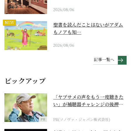
2026/08/06
NEW
聖書を読んだことはないがアダム
もノアも知…
2026/08/06
記事一覧へ
ピックアップ
「ヤブサメの声をもう一度聴きた
い」が補聴器チャレンジの後押し
に
PR
PR(ソノヴァ・ジャパン株式会社)