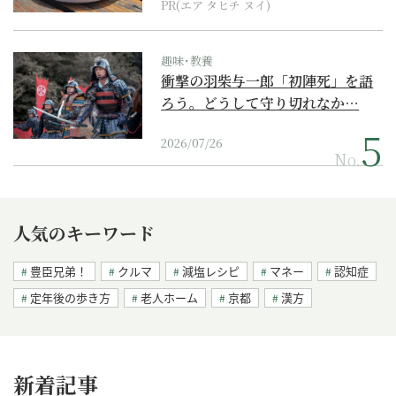
PR(エア タヒチ ヌイ)
趣味･教養
衝撃の羽柴与一郎「初陣死」を語
ろう。どうして守り切れなか…
2026/07/26
No.
人気のキーワード
豊臣兄弟！
クルマ
減塩レシピ
マネー
認知症
定年後の歩き方
老人ホーム
京都
漢方
新着記事