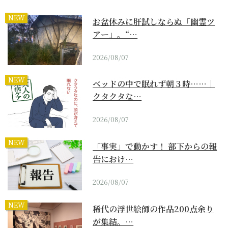
NEW
お盆休みに肝試しならぬ「幽霊ツ
アー」。“…
2026/08/07
NEW
ベッドの中で眠れず朝３時……｜
クタクタな…
2026/08/07
NEW
「事実」で動かす！ 部下からの報
告におけ…
2026/08/07
NEW
稀代の浮世絵師の作品200点余り
が集結。…