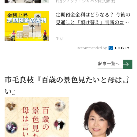
PR
PR(ソノヴァ・ジャパン株式会社)
定期預金金利はどうなる？ 今後の
見通しと「預け替え」判断のコツ
【お金の学校】
生活
Recommended by
記事一覧へ
市毛良枝『百歳の景色見たいと母は言
い』