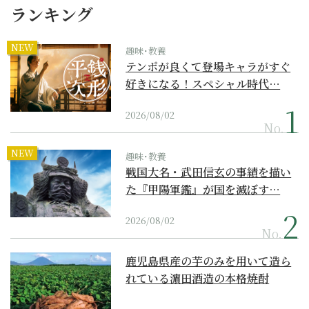
ランキング
NEW
趣味･教養
テンポが良くて登場キャラがすぐ
好きになる！スペシャル時代…
2026/08/02
No.
NEW
趣味･教養
戦国大名・武田信玄の事績を描い
た『甲陽軍鑑』が国を滅ぼす…
2026/08/02
No.
鹿児島県産の芋のみを用いて造ら
れている濵田酒造の本格焼酎