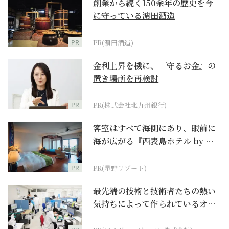
創業から続く150余年の歴史を今
に守っている濵田酒造
PR
PR(濵田酒造)
金利上昇を機に、『守るお金』の
置き場所を再検討
PR
PR(株式会社北九州銀行)
客室はすべて海側にあり、眼前に
海が広がる『西表島ホテル by 星
野リゾート』
PR
PR(星野リゾート)
最先端の技術と技術者たちの熱い
気持ちによって作られているオー
ダーメイド補聴器