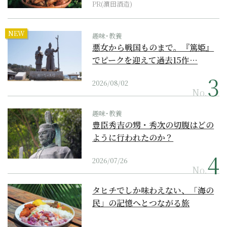
PR(濵田酒造)
NEW
趣味･教養
悪女から戦国ものまで。『篤姫』
でピークを迎えて過去15作…
2026/08/02
No.
趣味･教養
豊臣秀吉の甥・秀次の切腹はどの
ように行われたのか？
2026/07/26
No.
タヒチでしか味わえない、「海の
民」の記憶へとつながる旅