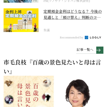
PR
PR(ソノヴァ・ジャパン株式会社)
定期預金金利はどうなる？ 今後の
見通しと「預け替え」判断のコツ
【お金の学校】
生活
Recommended by
記事一覧へ
市毛良枝『百歳の景色見たいと母は言
い』