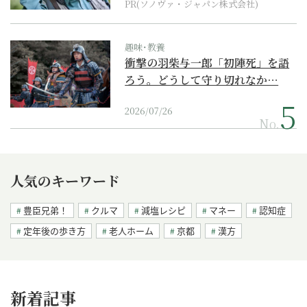
PR(ソノヴァ・ジャパン株式会社)
趣味･教養
衝撃の羽柴与一郎「初陣死」を語
ろう。どうして守り切れなか…
2026/07/26
No.
人気のキーワード
豊臣兄弟！
クルマ
減塩レシピ
マネー
認知症
定年後の歩き方
老人ホーム
京都
漢方
新着記事