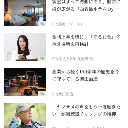
客室はすべて海側にあり、眼前に
海が広がる『西表島ホテル by 星
野リゾート』
PR
PR(星野リゾート)
金利上昇を機に、『守るお金』の
置き場所を再検討
PR
PR(株式会社北九州銀行)
創業から続く150余年の歴史を今
に守っている濵田酒造
PR
PR(濵田酒造)
「ヤブサメの声をもう一度聴きた
い」が補聴器チャレンジの後押し
に