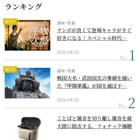
ランキング
NEW
趣味･教養
テンポが良くて登場キャラがすぐ
好きになる！スペシャル時代…
2026/08/02
No.
NEW
趣味･教養
戦国大名・武田信玄の事績を描い
た『甲陽軍鑑』が国を滅ぼす…
2026/08/02
No.
ことばと雑音を切り離し雑音を最
大限に除去する、フォナック補聴
器の最上位モデル