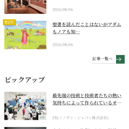
2026/08/06
NEW
聖書を読んだことはないがアダム
もノアも知…
2026/08/06
記事一覧へ
ピックアップ
最先端の技術と技術者たちの熱い
気持ちによって作られているオー
ダーメイド補聴器
PR
PR(ソノヴァ・ジャパン株式会社)