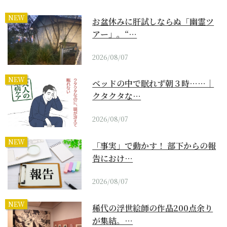
NEW
お盆休みに肝試しならぬ「幽霊ツ
アー」。“…
2026/08/07
NEW
ベッドの中で眠れず朝３時……｜
クタクタな…
2026/08/07
NEW
「事実」で動かす！ 部下からの報
告におけ…
2026/08/07
NEW
稀代の浮世絵師の作品200点余り
が集結。…