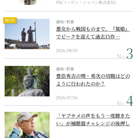
PR(ソノヴァ・ジャパン株式会社)
NEW
趣味･教養
悪女から戦国ものまで。『篤姫』
でピークを迎えて過去15作…
2026/08/02
No.
趣味･教養
豊臣秀吉の甥・秀次の切腹はどの
ように行われたのか？
2026/07/26
No.
「ヤブサメの声をもう一度聴きた
い」が補聴器チャレンジの後押し
に