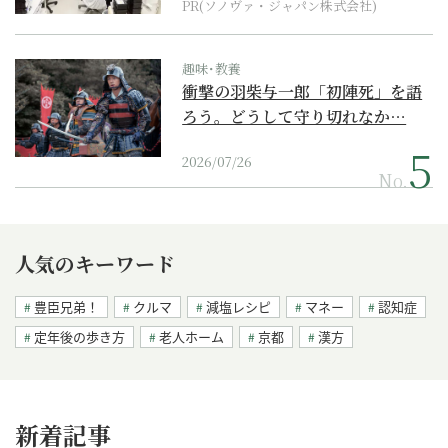
PR(ソノヴァ・ジャパン株式会社)
趣味･教養
衝撃の羽柴与一郎「初陣死」を語
ろう。どうして守り切れなか…
2026/07/26
No.
人気のキーワード
豊臣兄弟！
クルマ
減塩レシピ
マネー
認知症
定年後の歩き方
老人ホーム
京都
漢方
新着記事