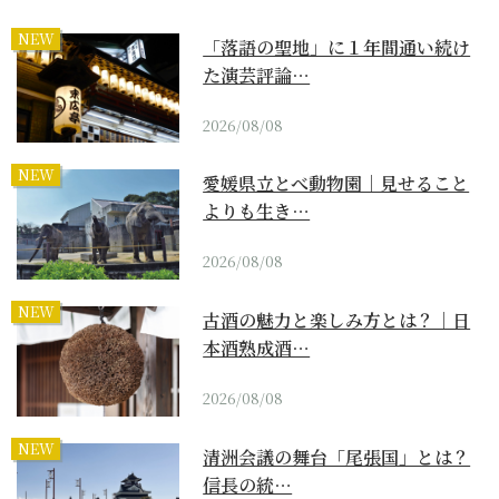
NEW
「落語の聖地」に１年間通い続け
た演芸評論…
2026/08/08
NEW
愛媛県立とべ動物園｜見せること
よりも生き…
2026/08/08
NEW
古酒の魅力と楽しみ方とは？｜日
本酒熟成酒…
2026/08/08
NEW
清洲会議の舞台「尾張国」とは？
信長の統…