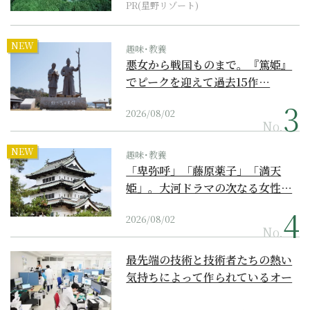
PR(星野リゾート)
NEW
趣味･教養
悪女から戦国ものまで。『篤姫』
でピークを迎えて過去15作…
2026/08/02
No.
NEW
趣味･教養
「卑弥呼」「藤原薬子」「満天
姫」。大河ドラマの次なる女性…
2026/08/02
No.
最先端の技術と技術者たちの熱い
気持ちによって作られているオー
ダーメイド補聴器