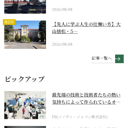
2026/08/08
NEW
【先人に学ぶ人生の仕舞い方】大
山捨松・5…
2026/08/08
記事一覧へ
ピックアップ
最先端の技術と技術者たちの熱い
気持ちによって作られているオー
ダーメイド補聴器
PR
PR(ソノヴァ・ジャパン株式会社)