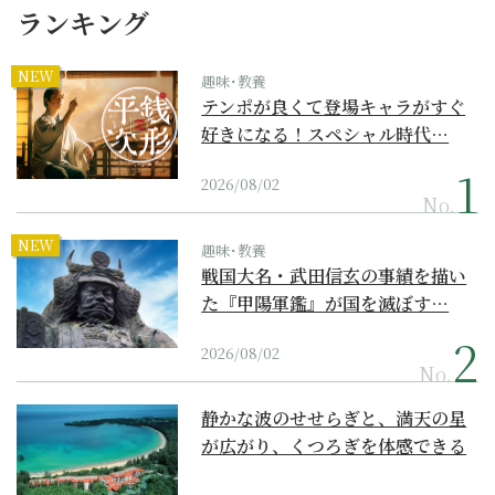
ランキング
NEW
趣味･教養
テンポが良くて登場キャラがすぐ
好きになる！スペシャル時代…
2026/08/02
No.
NEW
趣味･教養
戦国大名・武田信玄の事績を描い
た『甲陽軍鑑』が国を滅ぼす…
2026/08/02
No.
静かな波のせせらぎと、満天の星
が広がり、くつろぎを体感できる
『西表島ホテル by...