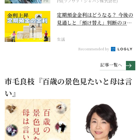
PR
PR(ソノヴァ・ジャパン株式会社)
定期預金金利はどうなる？ 今後の
見通しと「預け替え」判断のコツ
【お金の学校】
生活
Recommended by
記事一覧へ
市毛良枝『百歳の景色見たいと母は言
い』