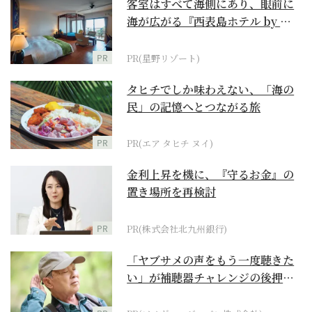
客室はすべて海側にあり、眼前に
海が広がる『西表島ホテル by 星
野リゾート』
PR
PR(星野リゾート)
タヒチでしか味わえない、「海の
民」の記憶へとつながる旅
PR
PR(エア タヒチ ヌイ)
金利上昇を機に、『守るお金』の
置き場所を再検討
PR
PR(株式会社北九州銀行)
「ヤブサメの声をもう一度聴きた
い」が補聴器チャレンジの後押し
に