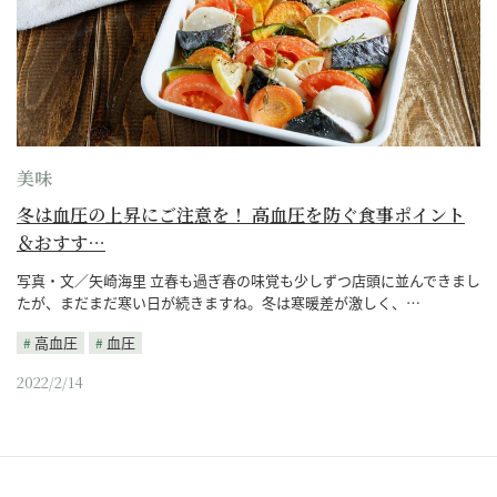
美味
冬は血圧の上昇にご注意を！ 高血圧を防ぐ食事ポイント
＆おすす…
写真・文／矢崎海里 立春も過ぎ春の味覚も少しずつ店頭に並んできまし
たが、まだまだ寒い日が続きますね。冬は寒暖差が激しく、…
高血圧
血圧
2022/2/14