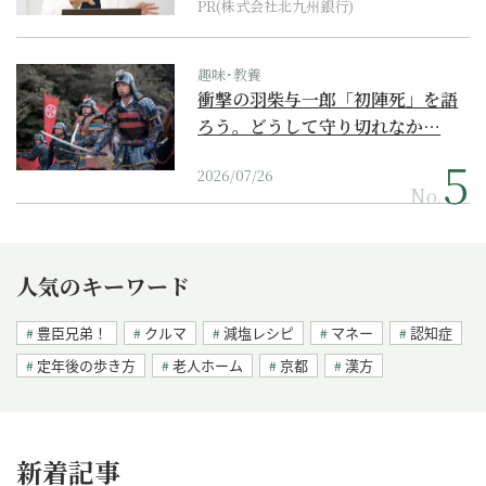
PR(株式会社北九州銀行)
趣味･教養
衝撃の羽柴与一郎「初陣死」を語
ろう。どうして守り切れなか…
2026/07/26
No.
人気のキーワード
豊臣兄弟！
クルマ
減塩レシピ
マネー
認知症
定年後の歩き方
老人ホーム
京都
漢方
新着記事