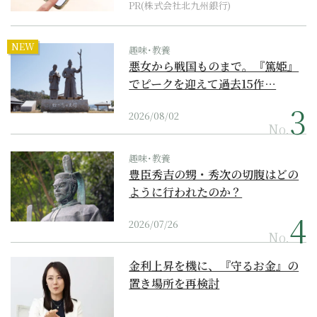
PR(株式会社北九州銀行)
NEW
趣味･教養
悪女から戦国ものまで。『篤姫』
でピークを迎えて過去15作…
2026/08/02
No.
趣味･教養
豊臣秀吉の甥・秀次の切腹はどの
ように行われたのか？
2026/07/26
No.
金利上昇を機に、『守るお金』の
置き場所を再検討