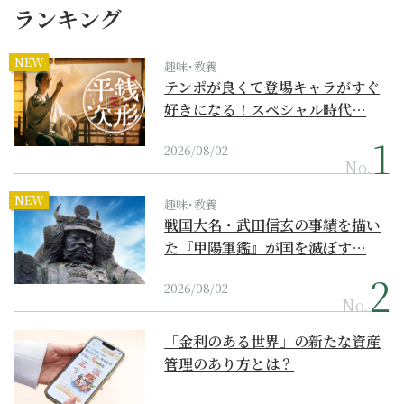
ランキング
NEW
趣味･教養
テンポが良くて登場キャラがすぐ
好きになる！スペシャル時代…
2026/08/02
No.
NEW
趣味･教養
戦国大名・武田信玄の事績を描い
た『甲陽軍鑑』が国を滅ぼす…
2026/08/02
No.
「金利のある世界」の新たな資産
管理のあり方とは？