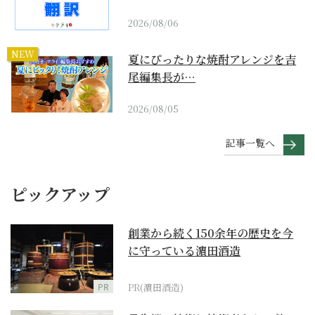
2026/08/06
NEW
夏にぴったりな焼酎アレンジを吉
尾編集長が…
2026/08/05
記事一覧へ
ピックアップ
創業から続く150余年の歴史を今
に守っている濵田酒造
PR
PR(濵田酒造)