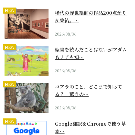
NEW
稀代の浮世絵師の作品200点余り
が集結。…
2026/08/06
NEW
聖書を読んだことはないがアダム
もノアも知…
2026/08/06
NEW
コアラのこと、どこまで知って
る？ 驚きの…
2026/08/06
NEW
Google翻訳をChromeで使う基
本…