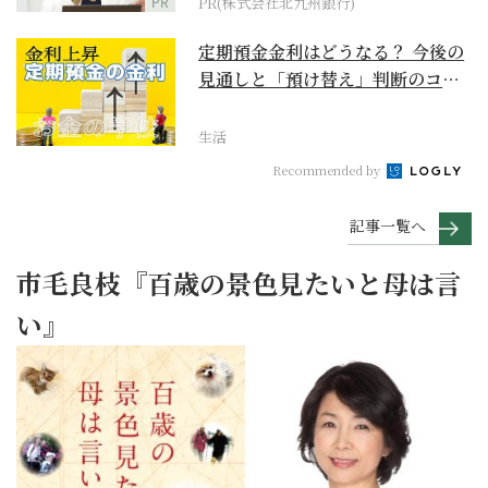
PR
PR(株式会社北九州銀行)
定期預金金利はどうなる？ 今後の
見通しと「預け替え」判断のコツ
【お金の学校】
生活
Recommended by
記事一覧へ
市毛良枝『百歳の景色見たいと母は言
い』