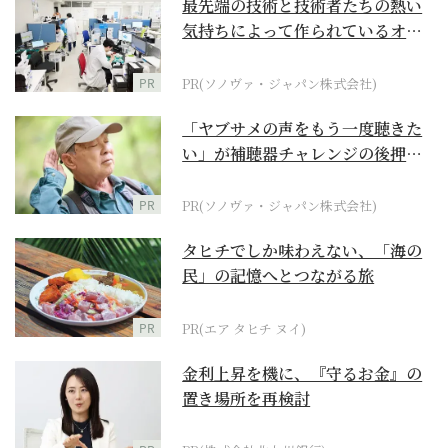
最先端の技術と技術者たちの熱い
気持ちによって作られているオー
ダーメイド補聴器
PR
PR(ソノヴァ・ジャパン株式会社)
「ヤブサメの声をもう一度聴きた
い」が補聴器チャレンジの後押し
に
PR
PR(ソノヴァ・ジャパン株式会社)
タヒチでしか味わえない、「海の
民」の記憶へとつながる旅
PR
PR(エア タヒチ ヌイ)
金利上昇を機に、『守るお金』の
置き場所を再検討