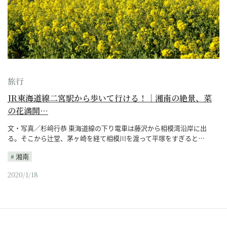
旅行
JR東海道線二宮駅から歩いて行ける！｜湘南の絶景、菜
の花満開…
文・写真／杉﨑行恭 東海道線の下り電車は藤沢から相模湾沿岸に出
る。そこから辻堂、茅ヶ崎を経て相模川を渡って平塚をすぎると…
湘南
2020/1/18