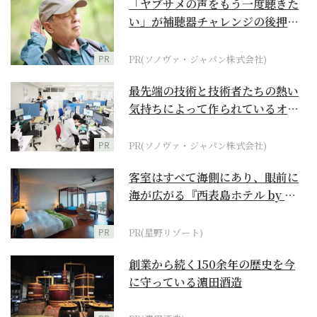
「ヤブサメの声をもう一度聴きた
い」が補聴器チャレンジの後押し
に
PR
PR(ソノヴァ・ジャパン株式会社)
最先端の技術と技術者たちの熱い
気持ちによって作られているオー
ダーメイド補聴器
PR
PR(ソノヴァ・ジャパン株式会社)
客室はすべて海側にあり、眼前に
海が広がる『西表島ホテル by 星
野リゾート』
PR
PR(星野リゾート)
創業から続く150余年の歴史を今
に守っている濵田酒造