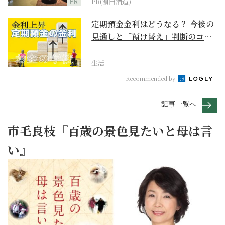
PR
PR(濵田酒造)
定期預金金利はどうなる？ 今後の
見通しと「預け替え」判断のコツ
【お金の学校】
生活
Recommended by
記事一覧へ
市毛良枝『百歳の景色見たいと母は言
い』