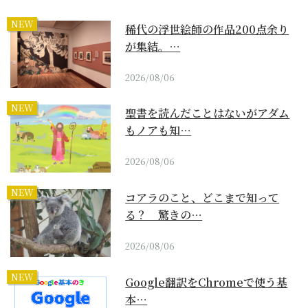
NEW
稀代の浮世絵師の作品200点余り
が集結。…
2026/08/06
NEW
聖書を読んだことはないがアダム
もノアも知…
2026/08/06
NEW
コアラのこと、どこまで知って
る？ 驚きの…
2026/08/06
NEW
Google翻訳をChromeで使う基
本…