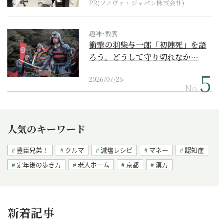
PR(ソノヴァ・ジャパン株式会社)
趣味･教養
衝撃の羽柴与一郎「初陣死」を語
ろう。どうして守り切れなか…
2026/07/26
No.
人気のキーワード
豊臣兄弟！
クルマ
減塩レシピ
マネー
認知症
定年後の歩き方
老人ホーム
京都
漢方
新着記事