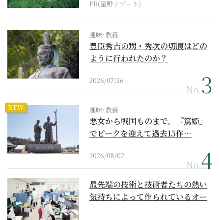
PR(星野リゾート)
趣味･教養
豊臣秀吉の甥・秀次の切腹はどの
ように行われたのか？
2026/07/26
No.
NEW
趣味･教養
悪女から戦国ものまで。『篤姫』
でピークを迎えて過去15作…
2026/08/02
No.
最先端の技術と技術者たちの熱い
気持ちによって作られているオー
ダーメイド補聴器