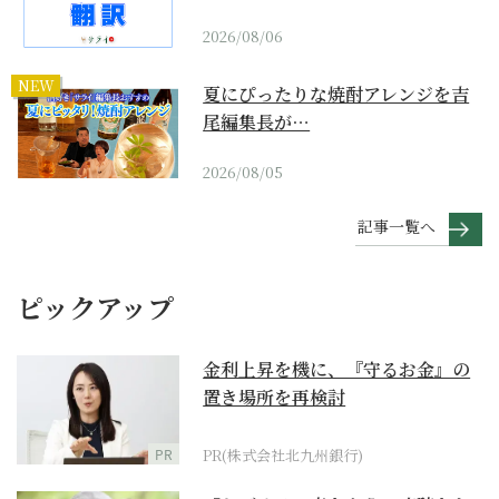
2026/08/06
NEW
夏にぴったりな焼酎アレンジを吉
尾編集長が…
2026/08/05
記事一覧へ
ピックアップ
金利上昇を機に、『守るお金』の
置き場所を再検討
PR
PR(株式会社北九州銀行)