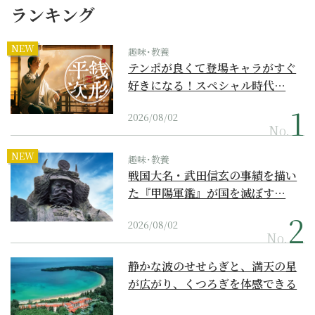
ランキング
NEW
趣味･教養
テンポが良くて登場キャラがすぐ
好きになる！スペシャル時代…
2026/08/02
No.
NEW
趣味･教養
戦国大名・武田信玄の事績を描い
た『甲陽軍鑑』が国を滅ぼす…
2026/08/02
No.
静かな波のせせらぎと、満天の星
が広がり、くつろぎを体感できる
『西表島ホテル by...