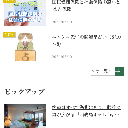
国民健康保険と社会保険の違いと
は？ 保険…
2026/08/10
NEW
ニャンコ先生の開運星占い（8/10
～8/…
2026/08/10
記事一覧へ
ピックアップ
客室はすべて海側にあり、眼前に
海が広がる『西表島ホテル by 星
野リゾート』