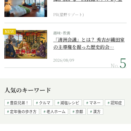
野リゾート』
PR(星野リゾート)
NEW
趣味･教養
「清洲会議」とは？ 秀吉が織田家
の主導権を握った歴史的会…
2026/08/09
No.
人気のキーワード
豊臣兄弟！
クルマ
減塩レシピ
マネー
認知症
定年後の歩き方
老人ホーム
京都
漢方