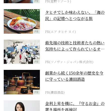
PR
PR(星野リゾート)
タヒチでしか味わえない、「海の
民」の記憶へとつながる旅
PR
PR(エア タヒチ ヌイ)
最先端の技術と技術者たちの熱い
気持ちによって作られているオー
ダーメイド補聴器
PR
PR(ソノヴァ・ジャパン株式会社)
創業から続く150余年の歴史を今
に守っている濵田酒造
PR
PR(濵田酒造)
金利上昇を機に、『守るお金』の
置き場所を再検討