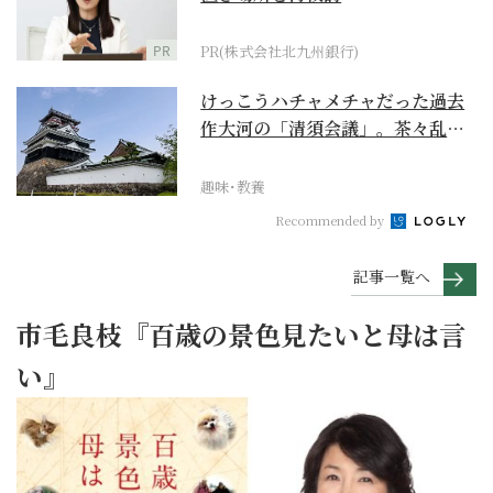
PR
PR(株式会社北九州銀行)
けっこうハチャメチャだった過去
作大河の「清須会議」。茶々乱
入、お市が三法師と登場...
趣味･教養
Recommended by
記事一覧へ
市毛良枝『百歳の景色見たいと母は言
い』