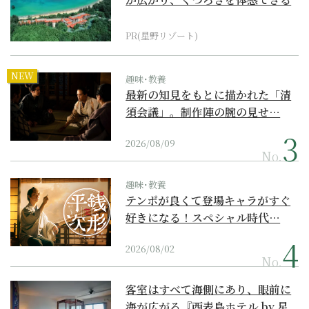
『西表島ホテル by...
PR(星野リゾート)
NEW
趣味･教養
最新の知見をもとに描かれた「清
須会議」。制作陣の腕の見せ…
2026/08/09
No.
趣味･教養
テンポが良くて登場キャラがすぐ
好きになる！スペシャル時代…
2026/08/02
No.
客室はすべて海側にあり、眼前に
海が広がる『西表島ホテル by 星