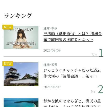
ランキング
NEW
趣味･教養
三法師（織田秀信）とは？ 清洲会
議で織田家の後継者となっ…
2026/08/09
No.
NEW
趣味･教養
けっこうハチャメチャだった過去
作大河の「清須会議」。茶々…
2026/08/09
No.
静かな波のせせらぎと、満天の星
が広がり、くつろぎを体感できる