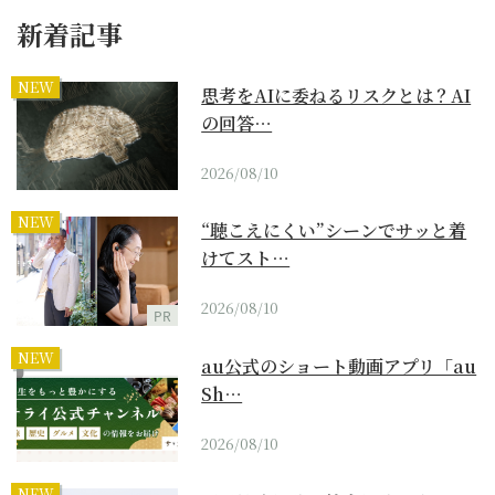
新着記事
NEW
思考をAIに委ねるリスクとは？AI
の回答…
2026/08/10
NEW
“聴こえにくい”シーンでサッと着
けてスト…
2026/08/10
PR
NEW
au公式のショート動画アプリ「au
Sh…
2026/08/10
NEW