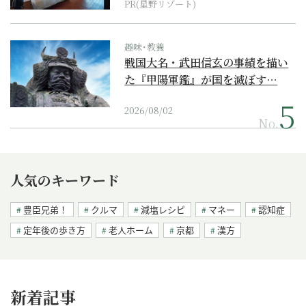
PR(星野リゾート)
趣味･教養
戦国大名・武田信玄の事績を描い
た『甲陽軍鑑』が国を滅ぼす…
2026/08/02
No.
人気のキーワード
豊臣兄弟！
クルマ
減塩レシピ
マネー
認知症
定年後の歩き方
老人ホーム
京都
漢方
新着記事