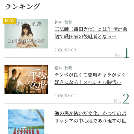
ランキング
NEW
趣味･教養
三法師（織田秀信）とは？ 清洲会
議で織田家の後継者となっ…
2026/08/09
No.
趣味･教養
テンポが良くて登場キャラがすぐ
好きになる！スペシャル時代…
2026/08/02
No.
海の民が紡いだ文化。かつてのポ
リネシアの中心地であり現在の世
界遺産からみえてくる...