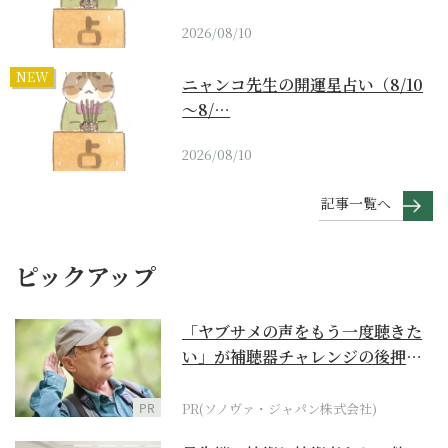
2026/08/10
NEW
ニャンコ先生の開運星占い（8/10
～8/…
2026/08/10
記事一覧へ
ピックアップ
「ヤブサメの声をもう一度聴きた
い」が補聴器チャレンジの後押し
に
PR
PR(ソノヴァ・ジャパン株式会社)