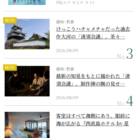
PR(エア タヒチ ヌイ)
NEW
趣味･教養
けっこうハチャメチャだった過去
作大河の「清須会議」。茶々…
2026/08/09
No.
NEW
趣味･教養
最新の知見をもとに描かれた「清
須会議」。制作陣の腕の見せ…
2026/08/09
No.
客室はすべて海側にあり、眼前に
海が広がる『西表島ホテル by 星
野リゾート』