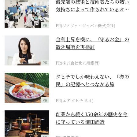
最先端の技術と技術者たちの熱い
気持ちによって作られているオー
ダーメイド補聴器
PR
PR(ソノヴァ・ジャパン株式会社)
金利上昇を機に、『守るお金』の
置き場所を再検討
PR
PR(株式会社北九州銀行)
タヒチでしか味わえない、「海の
民」の記憶へとつながる旅
PR
PR(エア タヒチ ヌイ)
創業から続く150余年の歴史を今
に守っている濵田酒造