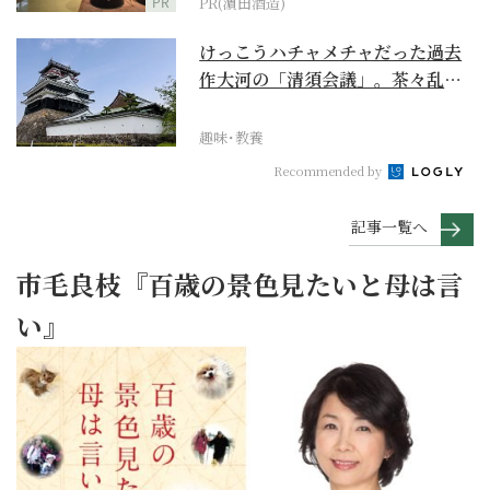
PR
PR(濵田酒造)
けっこうハチャメチャだった過去
作大河の「清須会議」。茶々乱
入、お市が三法師と登場...
趣味･教養
Recommended by
記事一覧へ
市毛良枝『百歳の景色見たいと母は言
い』