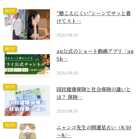
NEW
“聴こえにくい”シーンでサッと着
けてスト…
2026/08/10
NEW
au公式のショート動画アプリ「au
Sh…
2026/08/10
NEW
国民健康保険と社会保険の違いと
は？ 保険…
2026/08/10
NEW
ニャンコ先生の開運星占い（8/10
～8/…