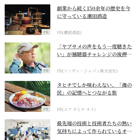
創業から続く150余年の歴史を今
に守っている濵田酒造
PR
PR(濵田酒造)
「ヤブサメの声をもう一度聴きた
い」が補聴器チャレンジの後押し
に
PR
PR(ソノヴァ・ジャパン株式会社)
タヒチでしか味わえない、「海の
民」の記憶へとつながる旅
PR
PR(エア タヒチ ヌイ)
最先端の技術と技術者たちの熱い
気持ちによって作られているオー
ダーメイド補聴器