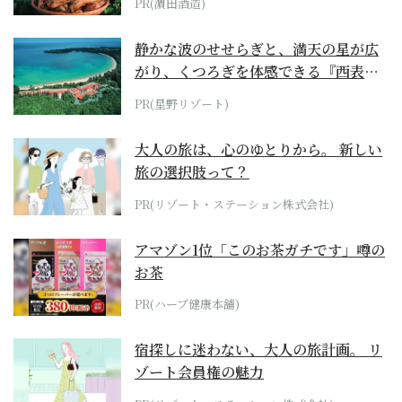
PR(濵田酒造)
静かな波のせせらぎと、満天の星が広
がり、くつろぎを体感できる『西表島
ホテル by...
PR(星野リゾート)
大人の旅は、心のゆとりから。 新しい
旅の選択肢って？
PR(リゾート・ステーション株式会社)
アマゾン1位「このお茶ガチです」噂の
お茶
PR(ハーブ健康本舗)
宿探しに迷わない、大人の旅計画。 リ
ゾート会員権の魅力