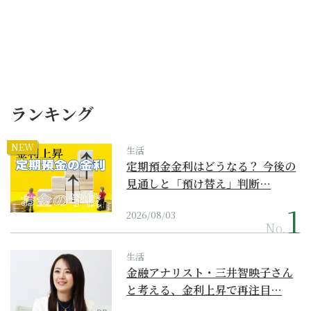
ランキング
NEW
生活
定期預金金利はどうなる？ 今後の
見通しと「預け替え」判断…
2026/08/03
No.
生活
金融アナリスト・三井智映子さん
と考える、金利上昇で再注目…