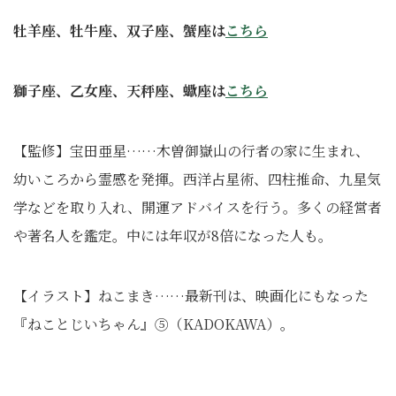
牡羊座、牡牛座、双子座、蟹座は
こちら
獅子座、乙女座、天秤座、蠍座は
こちら
【監修】宝田亜星……木曽御嶽山の行者の家に生まれ、
幼いころから霊感を発揮。西洋占星術、四柱推命、九星気
学などを取り入れ、開運アドバイスを行う。多くの経営者
や著名人を鑑定。中には年収が8倍になった人も。
【イラスト】ねこまき……最新刊は、映画化にもなった
『ねことじいちゃん』⑤（KADOKAWA）。