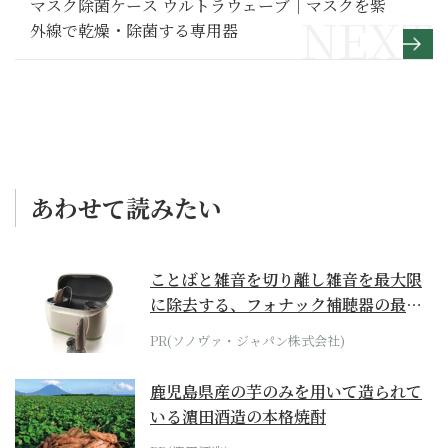
マスク除菌ケース ウルトラウェーブ｜マスクを紫
外線で乾燥・除菌する専用器
あわせて読みたい
ことばと雑音を切り離し雑音を最大限
に除去する、フォナック補聴器の最上
位モデル
PR(ソノヴァ・ジャパン株式会社)
鹿児島県産の芋のみを用いて造られて
いる濵田酒造の本格焼酎