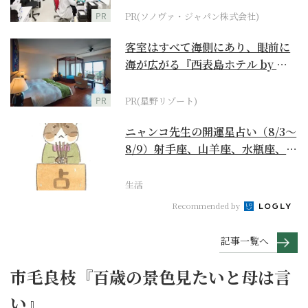
PR
PR(ソノヴァ・ジャパン株式会社)
客室はすべて海側にあり、眼前に
海が広がる『西表島ホテル by 星
野リゾート』
PR
PR(星野リゾート)
ニャンコ先生の開運星占い（8/3～
8/9）射手座、山羊座、水瓶座、魚
座編
生活
Recommended by
記事一覧へ
市毛良枝『百歳の景色見たいと母は言
い』