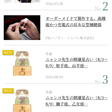
PR
2026/07/28
No.
オーダーメイドで製作する、高機
能かつ充電式の耳あな型補聴器
PR(ソノヴァ・ジャパン株式会社)
NEW
生活
ニャンコ先生の開運星占い（8/3～
8/9）射手座、山羊座…
2026/08/03
No.
NEW
生活
ニャンコ先生の開運星占い（8/3～
8/9）獅子座、乙女座…