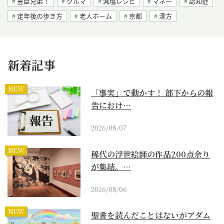
豊臣兄弟！
クルマ
減塩レシピ
マネー
認知症
定年後の歩き方
老人ホーム
京都
漢方
新着記事
NEW
「事実」で動かす！ 部下からの報
告におけ…
2026/08/07
NEW
稀代の浮世絵師の作品200点余り
が集結。…
2026/08/06
NEW
聖書を読んだことはないがアダム