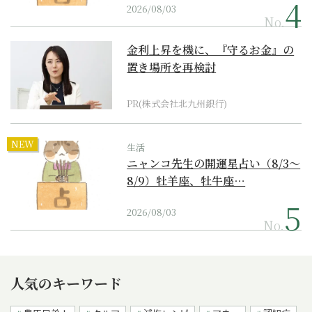
2026/08/03
No.
金利上昇を機に、『守るお金』の
置き場所を再検討
PR(株式会社北九州銀行)
NEW
生活
ニャンコ先生の開運星占い（8/3～
8/9）牡羊座、牡牛座…
2026/08/03
No.
人気のキーワード