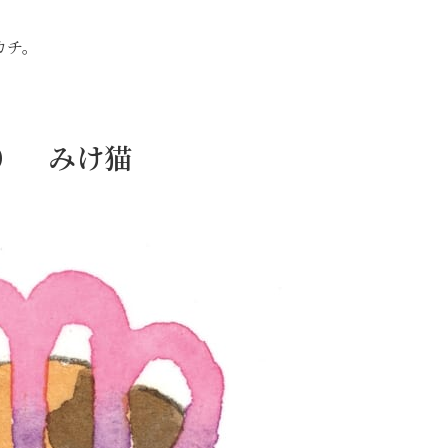
カチ。
日） みけ猫