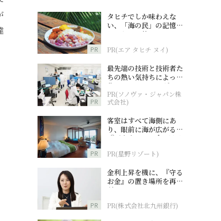
が
タヒチでしか味わえな
い、「海の民」の記憶へ
達
とつながる旅
PR
PR(エア タヒチ ヌイ)
最先端の技術と技術者た
ちの熱い気持ちによって
作られているオーダーメ
PR(ソノヴァ・ジャパン株
イド補聴器
PR
式会社)
客室はすべて海側にあ
り、眼前に海が広がる
『西表島ホテル by 星野
リゾート』
PR
PR(星野リゾート)
金利上昇を機に、『守る
お金』の置き場所を再検
討
PR
PR(株式会社北九州銀行)