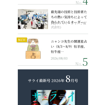
No.
最先端の技術と技術者た
ちの熱い気持ちによって
作られているオーダーメ
PR(ソノヴァ・ジャパン株
イド補聴器
式会社)
NEW
ニャンコ先生の開運星占
い（8/3～8/9）牡羊座、
牡牛座…
2026/08/03
No.
8
サライ最新号
2026年
月号