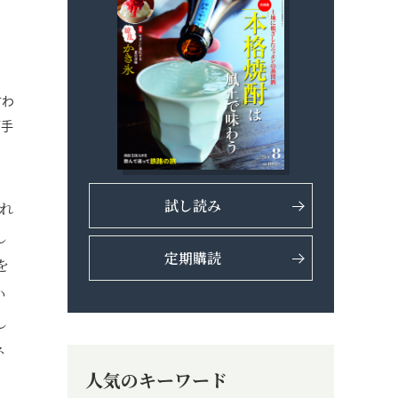
言わ
下手
試し読み
れ
し
定期購読
を
い
し
ネ
人気のキーワード