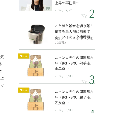
上昇で再注目…
PR
2026/07/28
No.
ことばと雑音を切り離し
雑音を最大限に除去す
る、フォナック補聴器の
PR(ソノヴァ・ジャパン株
最上位モデル
式会社)
NEW
で気
ニャンコ先生の開運星占
い（8/3～8/9）射手座、
木
山羊座…
た
2026/08/03
け止
No.
んで
NEW
ニャンコ先生の開運星占
い（8/3～8/9）獅子座、
乙女座…
2026/08/03