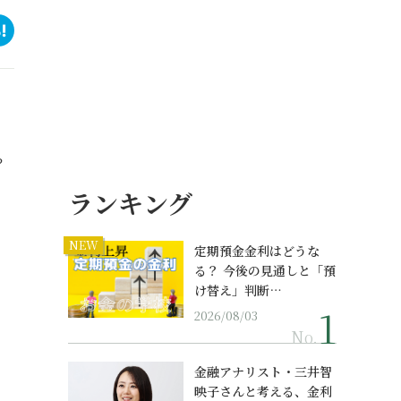
？
ランキング
NEW
定期預金金利はどうな
る？ 今後の見通しと「預
け替え」判断…
2026/08/03
No.
金融アナリスト・三井智
映子さんと考える、金利