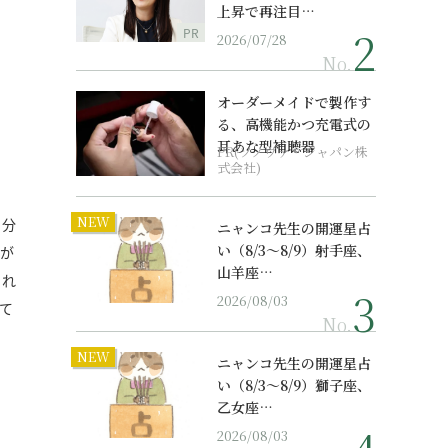
上昇で再注目…
PR
2026/07/28
No.
オーダーメイドで製作す
る、高機能かつ充電式の
耳あな型補聴器
PR(ソノヴァ・ジャパン株
式会社)
NEW
自分
ニャンコ先生の開運星占
い（8/3～8/9）射手座、
なが
山羊座…
うれ
2026/08/03
て
No.
NEW
ニャンコ先生の開運星占
い（8/3～8/9）獅子座、
乙女座…
2026/08/03