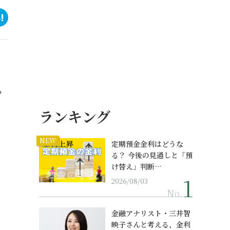
？
ランキング
NEW
定期預金金利はどうな
る？ 今後の見通しと「預
け替え」判断…
2026/08/03
No.
金融アナリスト・三井智
映子さんと考える、金利