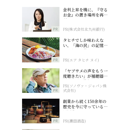
金利上昇を機に、『守る
お金』の置き場所を再検
討
PR
PR(株式会社北九州銀行)
タヒチでしか味わえな
い、「海の民」の記憶へ
とつながる旅
PR
PR(エア タヒチ ヌイ)
「ヤブサメの声をもう一
度聴きたい」が補聴器チ
ャレンジの後押しに
PR(ソノヴァ・ジャパン株
PR
式会社)
創業から続く150余年の
歴史を今に守っている濵
田酒造
PR
PR(濵田酒造)