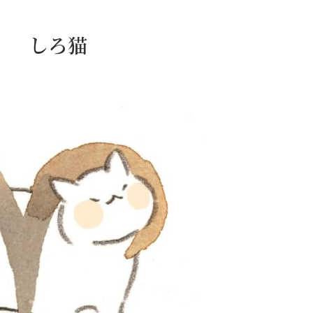
日） しろ猫