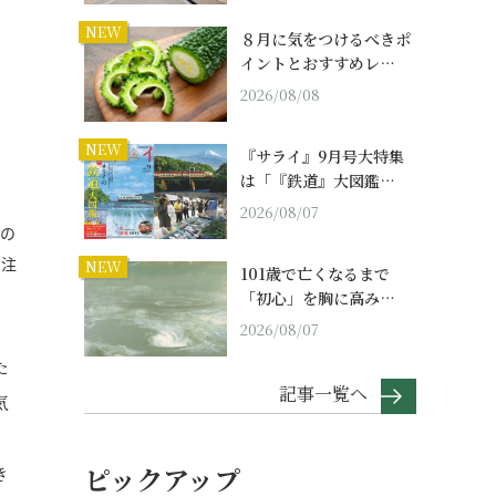
NEW
８月に気をつけるべきポ
イントとおすすめレ…
2026/08/08
NEW
『サライ』9月号大特集
は「『鉄道』大図鑑…
2026/08/07
人の
も注
NEW
101歳で亡くなるまで
「初心」を胸に高み…
2026/08/07
た
記事一覧へ
気
ピックアップ
き