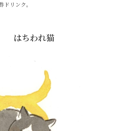
酢ドリンク。
日） はちわれ猫