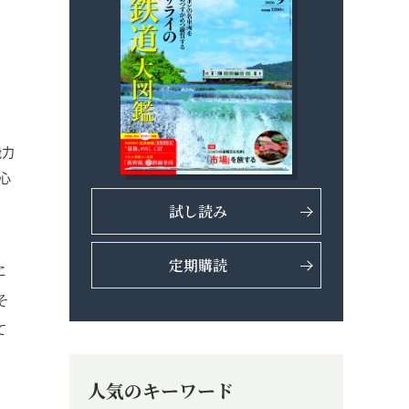
能力
心
試し読み
定期購読
に
そ
て
人気のキーワード