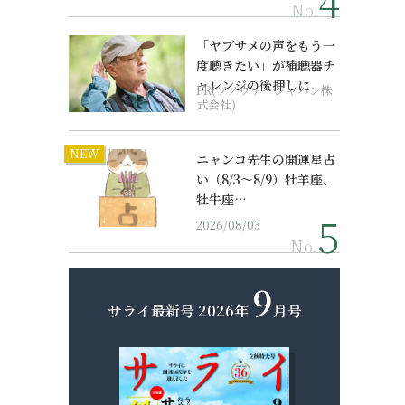
No.
「ヤブサメの声をもう一
度聴きたい」が補聴器チ
ャレンジの後押しに
PR(ソノヴァ・ジャパン株
式会社)
NEW
ニャンコ先生の開運星占
い（8/3～8/9）牡羊座、
牡牛座…
2026/08/03
No.
9
サライ最新号
2026年
月号