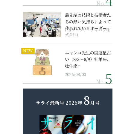
No.
最先端の技術と技術者た
ちの熱い気持ちによって
作られているオーダーメ
PR(ソノヴァ・ジャパン株
イド補聴器
式会社)
NEW
ニャンコ先生の開運星占
い（8/3～8/9）牡羊座、
牡牛座…
2026/08/03
No.
8
サライ最新号
2026年
月号