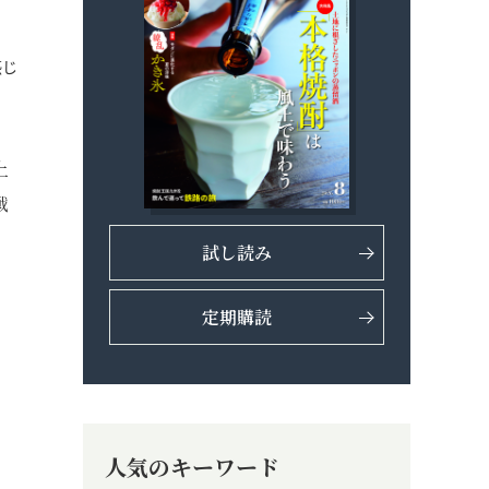
感じ
上
戦
。
試し読み
。
定期購読
人気のキーワード