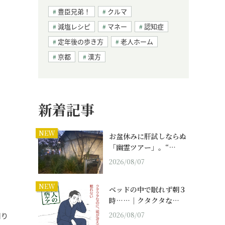
豊臣兄弟！
クルマ
減塩レシピ
マネー
認知症
定年後の歩き方
老人ホーム
京都
漢方
新着記事
NEW
お盆休みに肝試しならぬ
「幽霊ツアー」。“…
2026/08/07
NEW
ベッドの中で眠れず朝３
時……｜クタクタな…
2026/08/07
周り