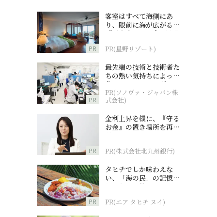
客室はすべて海側にあ
り、眼前に海が広がる
『西表島ホテル by 星野
リゾート』
PR
PR(星野リゾート)
最先端の技術と技術者た
ちの熱い気持ちによって
作られているオーダーメ
PR(ソノヴァ・ジャパン株
イド補聴器
PR
式会社)
金利上昇を機に、『守る
お金』の置き場所を再検
討
PR
PR(株式会社北九州銀行)
タヒチでしか味わえな
い、「海の民」の記憶へ
とつながる旅
PR
PR(エア タヒチ ヌイ)