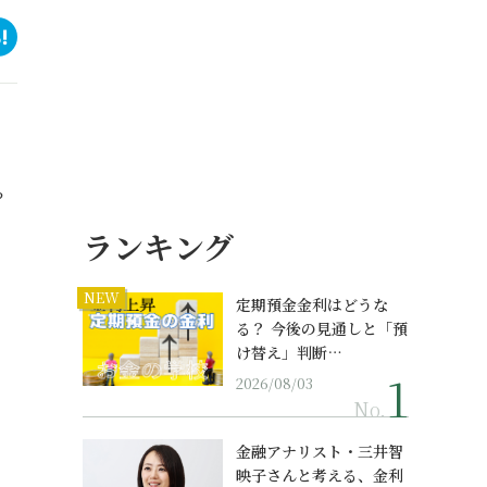
？
ランキング
NEW
定期預金金利はどうな
る？ 今後の見通しと「預
け替え」判断…
2026/08/03
No.
金融アナリスト・三井智
映子さんと考える、金利