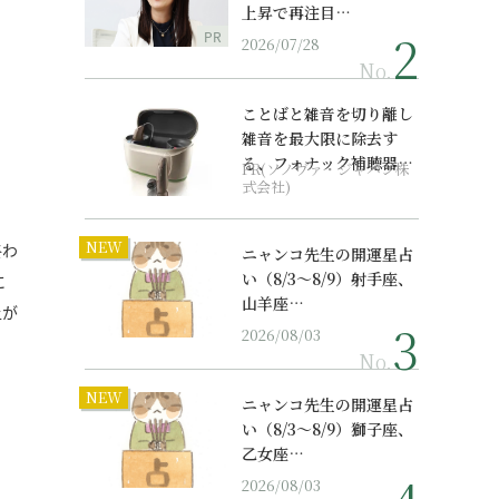
上昇で再注目…
PR
2026/07/28
No.
ことばと雑音を切り離し
雑音を最大限に除去す
る、フォナック補聴器の
PR(ソノヴァ・ジャパン株
最上位モデル
式会社)
NEW
終わ
ニャンコ先生の開運星占
い（8/3～8/9）射手座、
に
山羊座…
上が
2026/08/03
No.
NEW
ニャンコ先生の開運星占
い（8/3～8/9）獅子座、
乙女座…
2026/08/03