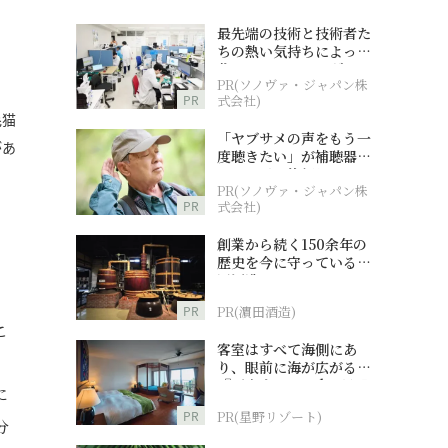
最先端の技術と技術者た
ちの熱い気持ちによって
作られているオーダーメ
PR(ソノヴァ・ジャパン株
イド補聴器
PR
式会社)
毛猫
「ヤブサメの声をもう一
があ
度聴きたい」が補聴器チ
ャレンジの後押しに
PR(ソノヴァ・ジャパン株
PR
式会社)
創業から続く150余年の
歴史を今に守っている濵
田酒造
PR
PR(濵田酒造)
こ
客室はすべて海側にあ
。
り、眼前に海が広がる
『西表島ホテル by 星野
に
リゾート』
PR
PR(星野リゾート)
分