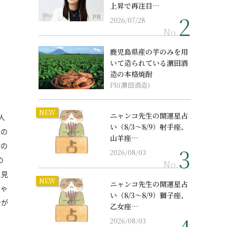
上昇で再注目…
PR
2026/07/28
No.
鹿児島県産の芋のみを用
いて造られている濵田酒
造の本格焼酎
PR(濵田酒造)
NEW
ニャンコ先生の開運星占
人
い（8/3～8/9）射手座、
日の
山羊座…
世の
2026/08/03
の
No.
に見
NEW
ニャンコ先生の開運星占
にゃ
い（8/3～8/9）獅子座、
身が
乙女座…
2026/08/03