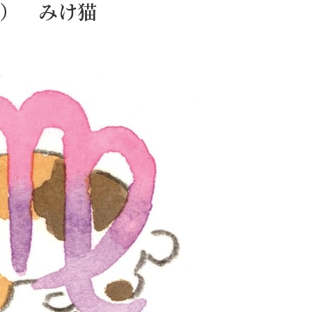
日） みけ猫