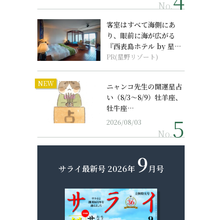
No.
客室はすべて海側にあ
り、眼前に海が広がる
『西表島ホテル by 星野
リゾート』
PR(星野リゾート)
NEW
ニャンコ先生の開運星占
い（8/3～8/9）牡羊座、
牡牛座…
2026/08/03
No.
9
サライ最新号
2026年
月号