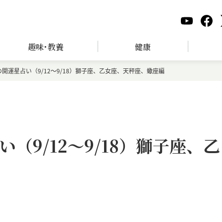
趣味･教養
健康
開運星占い（9/12～9/18）獅子座、乙女座、天秤座、蠍座編
（9/12～9/18）獅子座、乙