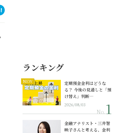
？
ランキング
NEW
定期預金金利はどうな
る？ 今後の見通しと「預
け替え」判断…
2026/08/03
No.
金融アナリスト・三井智
映子さんと考える、金利