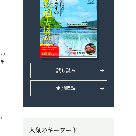
言わ
下手
試し読み
定期購読
が
人気のキーワード