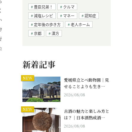
ち
豊臣兄弟！
クルマ
く
減塩レシピ
マネー
認知症
い
定年後の歩き方
老人ホーム
け
京都
漢方
行
た
新着記事
NEW
愛媛県立とべ動物園｜見
せることよりも生き…
2026/08/08
NEW
古酒の魅力と楽しみ方と
は？｜日本酒熟成酒…
2026/08/08