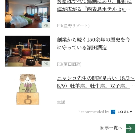
客室はすべて海側にあり、眼前に
海が広がる『西表島ホテル by 星
野リゾート』
PR
PR(星野リゾート)
創業から続く150余年の歴史を今
に守っている濵田酒造
PR
PR(濵田酒造)
ニャンコ先生の開運星占い（8/3～
8/9）牡羊座、牡牛座、双子座、蟹
座編
生活
Recommended by
記事一覧へ