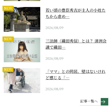
NEW
若い頃の豊臣秀吉が主人の小姓た
ちから虐め…
2026/08/09
NEW
三法師（織田秀信）とは？ 清洲会
議で織田…
2026/08/09
NEW
「ママ」との同居。壁はないけれ
ど感じる「…
2026/08/09
記事一覧へ