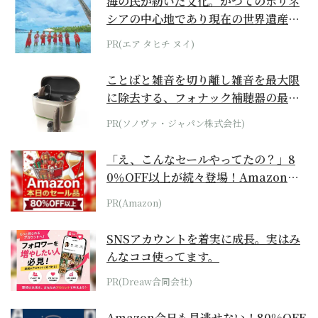
海の民が紡いだ文化。かつてのポリネ
シアの中心地であり現在の世界遺産か
らみえてくる...
PR(エア タヒチ ヌイ)
ことばと雑音を切り離し雑音を最大限
に除去する、フォナック補聴器の最上
位モデル
PR(ソノヴァ・ジャパン株式会社)
「え、こんなセールやってたの？」8
0％OFF以上が続々登場！Amazonの
本気が...
PR(Amazon)
SNSアカウントを着実に成長。実はみ
んなココ使ってます。
PR(Dreaw合同会社)
Amazon今日も見逃せない！80%OFF