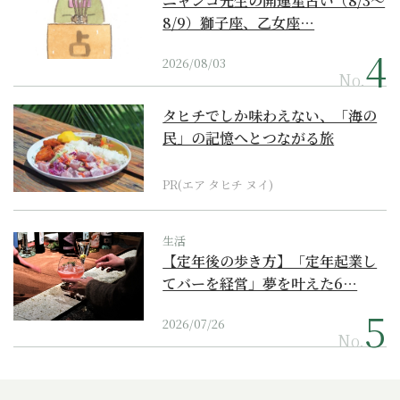
ニャンコ先生の開運星占い（8/3～
8/9）獅子座、乙女座…
2026/08/03
No.
タヒチでしか味わえない、「海の
民」の記憶へとつながる旅
PR(エア タヒチ ヌイ)
生活
【定年後の歩き方】「定年起業し
てバーを経営」夢を叶えた6…
2026/07/26
No.