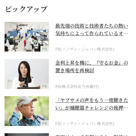
ピックアップ
最先端の技術と技術者たちの熱い
気持ちによって作られているオー
ダーメイド補聴器
PR
PR(ソノヴァ・ジャパン株式会社)
金利上昇を機に、『守るお金』の
置き場所を再検討
PR
PR(株式会社北九州銀行)
「ヤブサメの声をもう一度聴きた
い」が補聴器チャレンジの後押し
に
PR
PR(ソノヴァ・ジャパン株式会社)