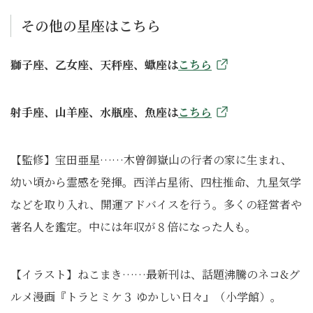
その他の星座はこちら
獅子座、乙女座、天秤座、蠍座は
こちら
射手座、山羊座、水瓶座、魚座は
こちら
【監修】宝田亜星……木曽御嶽山の行者の家に生まれ、
幼い頃から霊感を発揮。西洋占星術、四柱推命、九星気学
などを取り入れ、開運アドバイスを行う。多くの経営者や
著名人を鑑定。中には年収が８倍になった人も。
【イラスト】ねこまき……最新刊は、話題沸騰のネコ&グ
ルメ漫画『トラとミケ３ ゆかしい日々』（小学館）。