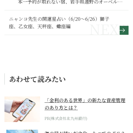
本一予約が取れない宿、岩手県遠野のオーベルジ
ュ「とおの屋 要」の秘密】４
ニャンコ先生の開運星占い（6/20～6/26）獅子
座、乙女座、天秤座、蠍座編
あわせて読みたい
「金利のある世界」の新たな資産管理
のあり方とは？
PR(株式会社北九州銀行)