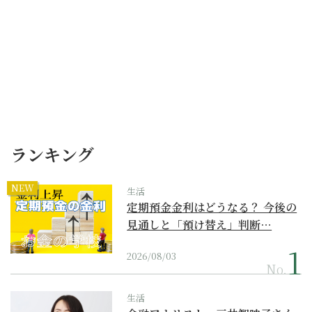
ランキング
NEW
生活
定期預金金利はどうなる？ 今後の
見通しと「預け替え」判断…
2026/08/03
No.
生活