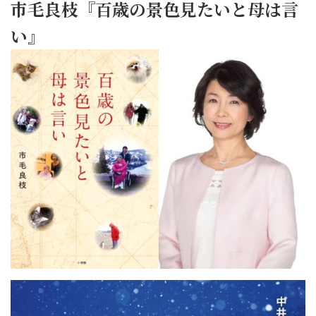
市毛良枝『百歳の景色見たいと母は言
い』