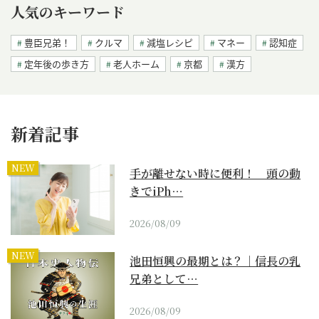
人気のキーワード
豊臣兄弟！
クルマ
減塩レシピ
マネー
認知症
定年後の歩き方
老人ホーム
京都
漢方
新着記事
NEW
手が離せない時に便利！ 頭の動
きでiPh…
2026/08/09
NEW
池田恒興の最期とは？｜信長の乳
兄弟として…
2026/08/09