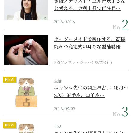
金融アナリスト・三井智映子さん
と考える、金利上昇で再注目…
PR
2026/07/28
No.
オーダーメイドで製作する、高機
能かつ充電式の耳あな型補聴器
PR(ソノヴァ・ジャパン株式会社)
NEW
生活
ニャンコ先生の開運星占い（8/3～
8/9）射手座、山羊座…
2026/08/03
No.
NEW
生活