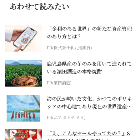
あわせて読みたい
「金利のある世界」の新たな資産管理
のあり方とは？
PR(株式会社北九州銀行)
鹿児島県産の芋のみを用いて造られて
いる濵田酒造の本格焼酎
PR(濵田酒造)
海の民が紡いだ文化。かつてのポリネ
シアの中心地であり現在の世界遺産か
らみえてくる...
PR(エア タヒチ ヌイ)
「え、こんなセールやってたの？」8