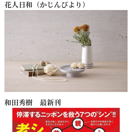
花人日和（かじんびより）
和田秀樹 最新刊