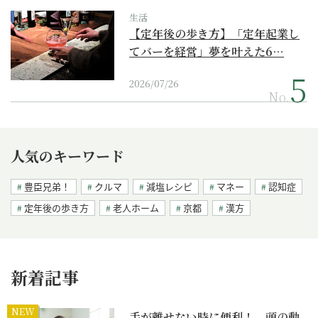
生活
【定年後の歩き方】「定年起業し
てバーを経営」夢を叶えた6…
2026/07/26
No.
人気のキーワード
豊臣兄弟！
クルマ
減塩レシピ
マネー
認知症
定年後の歩き方
老人ホーム
京都
漢方
新着記事
NEW
手が離せない時に便利！ 頭の動