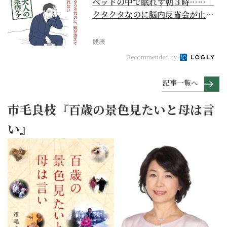
ベッドの中で眠れず朝３時……｜
クタクタなのに脳内反省会が止ま
らない【大人の未病ケ...
健康
Recommended by
記事一覧へ
市毛良枝『百歳の景色見たいと母は言
い』