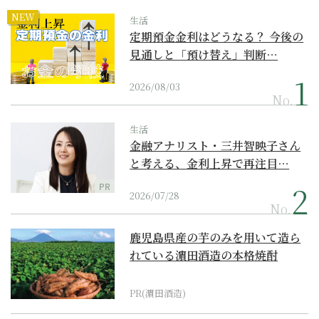
NEW
生活
定期預金金利はどうなる？ 今後の
見通しと「預け替え」判断…
2026/08/03
No.
生活
金融アナリスト・三井智映子さん
と考える、金利上昇で再注目…
PR
2026/07/28
No.
鹿児島県産の芋のみを用いて造ら
れている濵田酒造の本格焼酎
PR(濵田酒造)