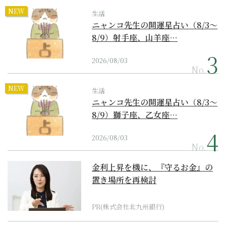
NEW
生活
ニャンコ先生の開運星占い（8/3～
8/9）射手座、山羊座…
2026/08/03
No.
NEW
生活
ニャンコ先生の開運星占い（8/3～
8/9）獅子座、乙女座…
2026/08/03
No.
金利上昇を機に、『守るお金』の
置き場所を再検討
PR(株式会社北九州銀行)