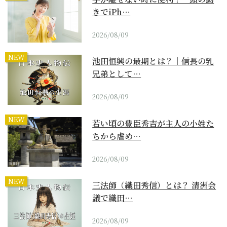
きでiPh…
2026/08/09
NEW
池田恒興の最期とは？｜信長の乳
兄弟として…
2026/08/09
NEW
若い頃の豊臣秀吉が主人の小姓た
ちから虐め…
2026/08/09
NEW
三法師（織田秀信）とは？ 清洲会
議で織田…
2026/08/09