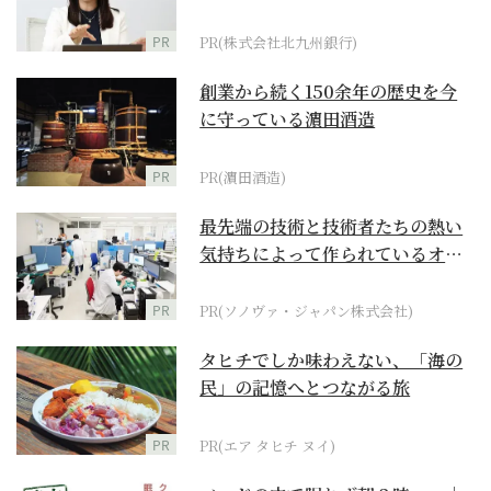
PR
PR(株式会社北九州銀行)
創業から続く150余年の歴史を今
に守っている濵田酒造
PR
PR(濵田酒造)
最先端の技術と技術者たちの熱い
気持ちによって作られているオー
ダーメイド補聴器
PR
PR(ソノヴァ・ジャパン株式会社)
タヒチでしか味わえない、「海の
民」の記憶へとつながる旅
PR
PR(エア タヒチ ヌイ)