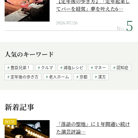
【定年後の歩き方】「定年起業し
てバーを経営」夢を叶えた6…
2026/07/26
No.
人気のキーワード
豊臣兄弟！
クルマ
減塩レシピ
マネー
認知症
定年後の歩き方
老人ホーム
京都
漢方
新着記事
NEW
「落語の聖地」に１年間通い続け
た演芸評論…