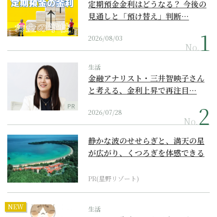
定期預金金利はどうなる？ 今後の
見通しと「預け替え」判断…
2026/08/03
No.
生活
金融アナリスト・三井智映子さん
と考える、金利上昇で再注目…
PR
2026/07/28
No.
静かな波のせせらぎと、満天の星
が広がり、くつろぎを体感できる
『西表島ホテル by...
PR(星野リゾート)
NEW
生活