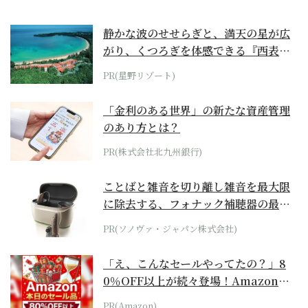
静かな波のせせらぎと、満天の星が広
がり、くつろぎを体感できる『西表島
ホテル by...
PR(星野リゾート)
「金利のある世界」の新たな資産管理
のあり方とは？
PR(株式会社北九州銀行)
ことばと雑音を切り離し雑音を最大限
に除去する、フォナック補聴器の最上
位モデル
PR(ソノヴァ・ジャパン株式会社)
「え、こんなセールやってたの？」8
0％OFF以上が続々登場！Amazonの
本気が...
PR(Amazon)