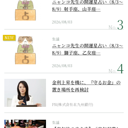
ニャンコ先生の開運星占い（8/3～
8/9）射手座、山羊座…
2026/08/03
No.
NEW
生活
ニャンコ先生の開運星占い（8/3～
8/9）獅子座、乙女座…
2026/08/03
No.
金利上昇を機に、『守るお金』の
置き場所を再検討
PR(株式会社北九州銀行)
生活