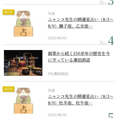
No.
NEW
生活
ニャンコ先生の開運星占い（8/3～
8/9）獅子座、乙女座…
2026/08/03
No.
創業から続く150余年の歴史を今
に守っている濵田酒造
PR(濵田酒造)
NEW
生活
ニャンコ先生の開運星占い（8/3～
8/9）牡羊座、牡牛座…
2026/08/03