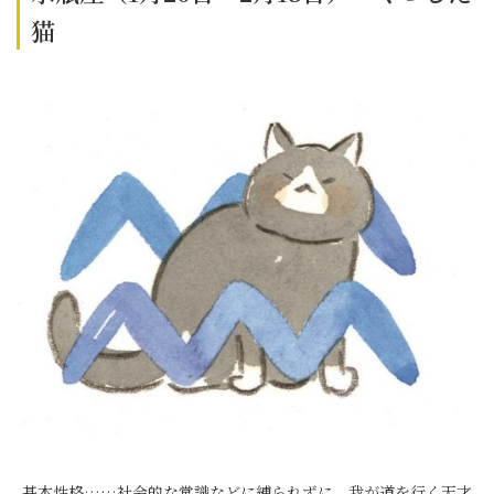
猫
基本性格……社会的な常識などに縛られずに、我が道を行く天才