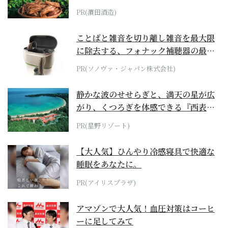
PR(濵田酒造)
ことばと雑音を切り離し雑音を最大限
に除去する、フォナック補聴器の最上
位モデル
PR(ソノヴァ・ジャパン株式会社)
静かな波のせせらぎと、満天の星が広
がり、くつろぎを体感できる『西表島
ホテル by...
PR(星野リゾート)
【大人気】ひんやり冷感寝具で快適な
睡眠をあなたに。
PR(アイリスプラザ)
アマゾンで大人気！血圧対策はコーヒ
ーに足してみて