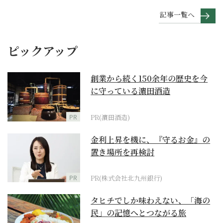
記事一覧へ
ピックアップ
創業から続く150余年の歴史を今
に守っている濵田酒造
PR
PR(濵田酒造)
金利上昇を機に、『守るお金』の
置き場所を再検討
PR
PR(株式会社北九州銀行)
タヒチでしか味わえない、「海の
民」の記憶へとつながる旅