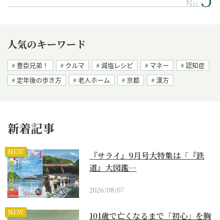
No.
人気のキーワード
豊臣兄弟！
クルマ
減塩レシピ
マネー
認知症
定年後の歩き方
老人ホーム
京都
漢方
新着記事
NEW
『サライ』9月号大特集は「『鉄
道』大図鑑…
2026/08/07
NEW
101歳で亡くなるまで「初心」を胸