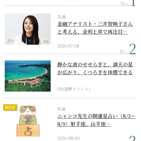
No.
生活
金融アナリスト・三井智映子さん
と考える、金利上昇で再注目…
PR
2026/07/28
No.
静かな波のせせらぎと、満天の星
が広がり、くつろぎを体感できる
『西表島ホテル by...
PR(星野リゾート)
NEW
生活
ニャンコ先生の開運星占い（8/3～
8/9）射手座、山羊座…
2026/08/03