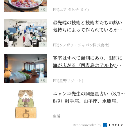
PR
PR(エア タヒチ ヌイ)
最先端の技術と技術者たちの熱い
気持ちによって作られているオー
ダーメイド補聴器
PR
PR(ソノヴァ・ジャパン株式会社)
客室はすべて海側にあり、眼前に
海が広がる『西表島ホテル by 星
野リゾート』
PR
PR(星野リゾート)
ニャンコ先生の開運星占い（8/3～
8/9）射手座、山羊座、水瓶座、魚
座編
生活
Recommended by