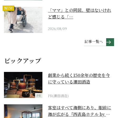
NEW
「ママ」との同居。壁はないけれ
ど感じる「…
2026/08/09
記事一覧へ
ピックアップ
創業から続く150余年の歴史を今
に守っている濵田酒造
PR
PR(濵田酒造)
客室はすべて海側にあり、眼前に
海が広がる『西表島ホテル by 星