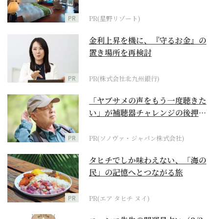
野リゾート』
PR
PR(星野リゾート)
金利上昇を機に、『守るお金』の
置き場所を再検討
PR
PR(株式会社北九州銀行)
「ヤブサメの声をもう一度聴きた
い」が補聴器チャレンジの後押し
に
PR
PR(ソノヴァ・ジャパン株式会社)
タヒチでしか味わえない、「海の
民」の記憶へとつながる旅
PR
PR(エア タヒチ ヌイ)