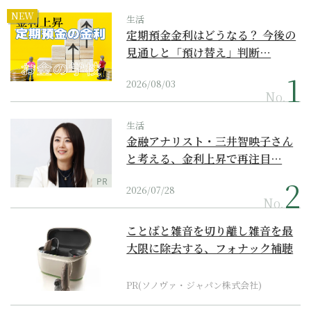
NEW
生活
定期預金金利はどうなる？ 今後の
見通しと「預け替え」判断…
2026/08/03
No.
生活
金融アナリスト・三井智映子さん
と考える、金利上昇で再注目…
PR
2026/07/28
No.
ことばと雑音を切り離し雑音を最
大限に除去する、フォナック補聴
器の最上位モデル
PR(ソノヴァ・ジャパン株式会社)