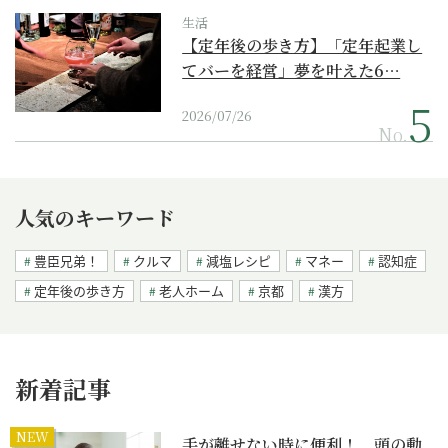
生活
【定年後の歩き方】「定年起業し
てバーを経営」夢を叶えた6…
2026/07/26
No.
人気のキーワード
豊臣兄弟！
クルマ
減塩レシピ
マネー
認知症
定年後の歩き方
老人ホーム
京都
漢方
新着記事
NEW
手が離せない時に便利！ 頭の動