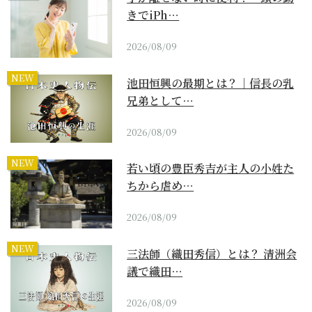
きでiPh…
2026/08/09
NEW
池田恒興の最期とは？｜信長の乳
兄弟として…
2026/08/09
NEW
若い頃の豊臣秀吉が主人の小姓た
ちから虐め…
2026/08/09
NEW
三法師（織田秀信）とは？ 清洲会
議で織田…
2026/08/09