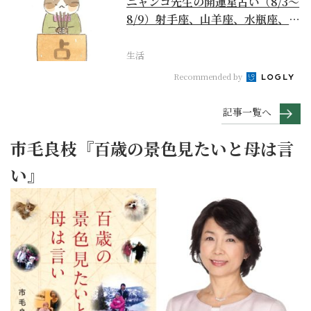
ニャンコ先生の開運星占い（8/3～
8/9）射手座、山羊座、水瓶座、魚
座編
生活
Recommended by
記事一覧へ
市毛良枝『百歳の景色見たいと母は言
い』