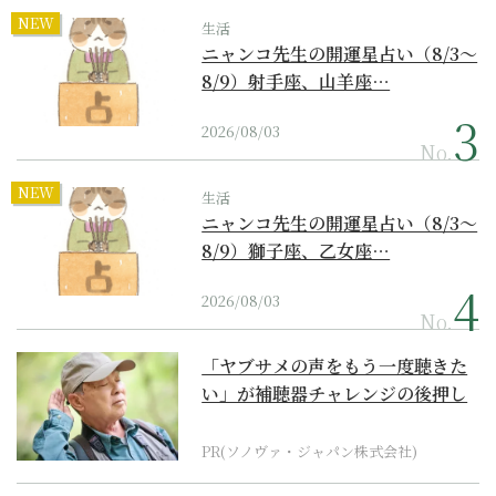
NEW
生活
ニャンコ先生の開運星占い（8/3～
8/9）射手座、山羊座…
2026/08/03
No.
NEW
生活
ニャンコ先生の開運星占い（8/3～
8/9）獅子座、乙女座…
2026/08/03
No.
「ヤブサメの声をもう一度聴きた
い」が補聴器チャレンジの後押し
に
PR(ソノヴァ・ジャパン株式会社)