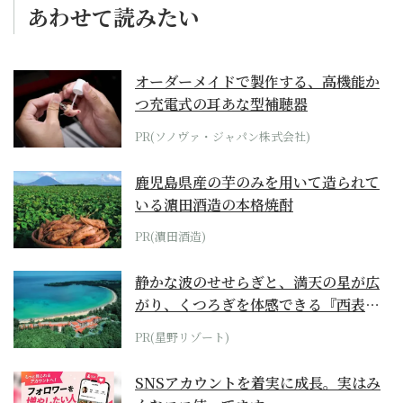
あわせて読みたい
オーダーメイドで製作する、高機能か
つ充電式の耳あな型補聴器
PR(ソノヴァ・ジャパン株式会社)
鹿児島県産の芋のみを用いて造られて
いる濵田酒造の本格焼酎
PR(濵田酒造)
静かな波のせせらぎと、満天の星が広
がり、くつろぎを体感できる『西表島
ホテル by...
PR(星野リゾート)
SNSアカウントを着実に成長。実はみ