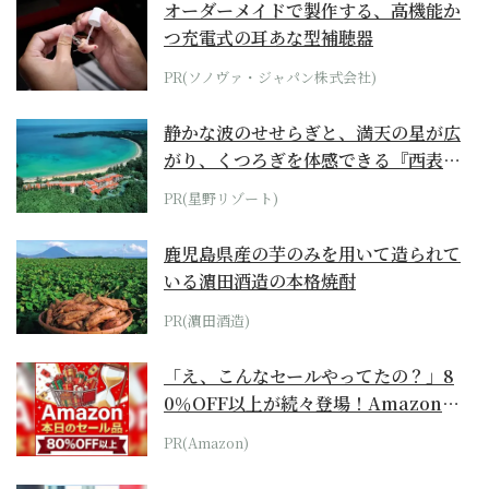
オーダーメイドで製作する、高機能か
つ充電式の耳あな型補聴器
PR(ソノヴァ・ジャパン株式会社)
静かな波のせせらぎと、満天の星が広
がり、くつろぎを体感できる『西表島
ホテル by...
PR(星野リゾート)
鹿児島県産の芋のみを用いて造られて
いる濵田酒造の本格焼酎
PR(濵田酒造)
「え、こんなセールやってたの？」8
0％OFF以上が続々登場！Amazonの
本気が...
PR(Amazon)