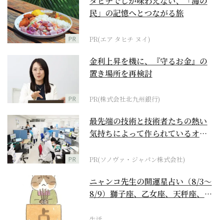
タヒチでしか味わえない、「海の
民」の記憶へとつながる旅
PR
PR(エア タヒチ ヌイ)
金利上昇を機に、『守るお金』の
置き場所を再検討
PR
PR(株式会社北九州銀行)
最先端の技術と技術者たちの熱い
気持ちによって作られているオー
ダーメイド補聴器
PR
PR(ソノヴァ・ジャパン株式会社)
ニャンコ先生の開運星占い（8/3～
8/9）獅子座、乙女座、天秤座、蠍
座編
生活