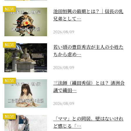
NEW
池田恒興の最期とは？｜信長の乳
兄弟として…
2026/08/09
NEW
若い頃の豊臣秀吉が主人の小姓た
ちから虐め…
2026/08/09
NEW
三法師（織田秀信）とは？ 清洲会
議で織田…
2026/08/09
NEW
「ママ」との同居。壁はないけれ
ど感じる「…