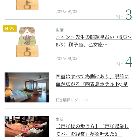
2026/08/03
No.
NEW
生活
ニャンコ先生の開運星占い（8/3～
8/9）獅子座、乙女座…
2026/08/03
No.
客室はすべて海側にあり、眼前に
海が広がる『西表島ホテル by 星
野リゾート』
PR(星野リゾート)
生活
【定年後の歩き方】「定年起業し
てバーを経営」夢を叶えた6…