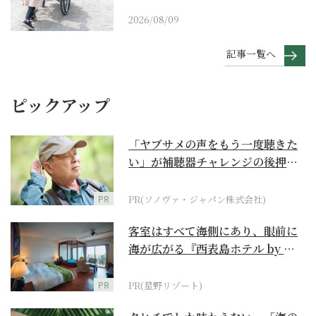
2026/08/09
記事一覧へ
ピックアップ
「ヤブサメの声をもう一度聴きた
い」が補聴器チャレンジの後押し
に
PR
PR(ソノヴァ・ジャパン株式会社)
客室はすべて海側にあり、眼前に
海が広がる『西表島ホテル by 星
野リゾート』
PR
PR(星野リゾート)