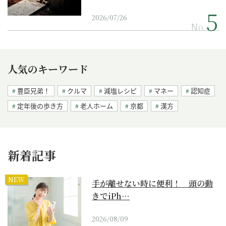
2026/07/26
No.
人気のキーワード
豊臣兄弟！
クルマ
減塩レシピ
マネー
認知症
定年後の歩き方
老人ホーム
京都
漢方
新着記事
NEW
手が離せない時に便利！ 頭の動
きでiPh…
2026/08/09