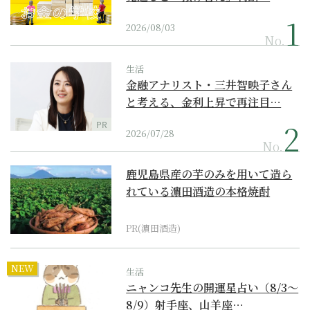
2026/08/03
No.
生活
金融アナリスト・三井智映子さん
と考える、金利上昇で再注目…
PR
2026/07/28
No.
鹿児島県産の芋のみを用いて造ら
れている濵田酒造の本格焼酎
PR(濵田酒造)
NEW
生活
ニャンコ先生の開運星占い（8/3～
8/9）射手座、山羊座…