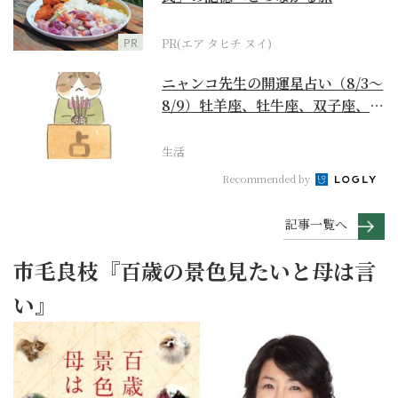
PR
PR(エア タヒチ ヌイ)
ニャンコ先生の開運星占い（8/3～
8/9）牡羊座、牡牛座、双子座、蟹
座編
生活
Recommended by
記事一覧へ
市毛良枝『百歳の景色見たいと母は言
い』