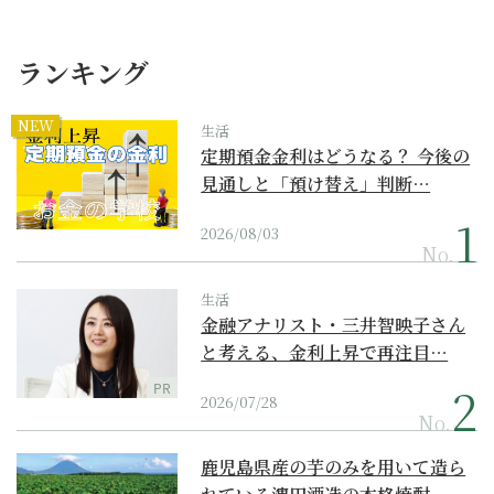
ランキング
NEW
生活
定期預金金利はどうなる？ 今後の
見通しと「預け替え」判断…
2026/08/03
No.
生活
金融アナリスト・三井智映子さん
と考える、金利上昇で再注目…
PR
2026/07/28
No.
鹿児島県産の芋のみを用いて造ら