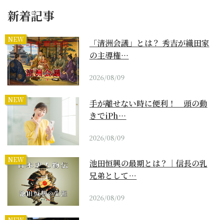
新着記事
NEW
「清洲会議」とは？ 秀吉が織田家
の主導権…
2026/08/09
NEW
手が離せない時に便利！ 頭の動
きでiPh…
2026/08/09
NEW
池田恒興の最期とは？｜信長の乳
兄弟として…
2026/08/09
NEW