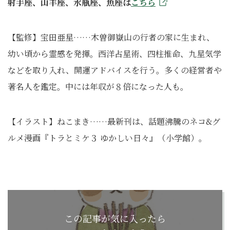
射手座、山羊座、水瓶座、魚座は
こちら
【監修】宝田亜星……木曽御嶽山の行者の家に生まれ、
幼い頃から霊感を発揮。西洋占星術、四柱推命、九星気学
などを取り入れ、開運アドバイスを行う。多くの経営者や
著名人を鑑定。中には年収が８倍になった人も。
【イラスト】ねこまき……最新刊は、話題沸騰のネコ&グ
ルメ漫画『トラとミケ３ ゆかしい日々』（小学館）。
この記事が気に入ったら