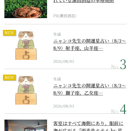
れている濵田酒造の本格焼酎
PR(濵田酒造)
NEW
生活
ニャンコ先生の開運星占い（8/3～
8/9）射手座、山羊座…
2026/08/03
No.
NEW
生活
ニャンコ先生の開運星占い（8/3～
8/9）獅子座、乙女座…
2026/08/03
No.
客室はすべて海側にあり、眼前に
海が広がる『西表島ホテル by 星