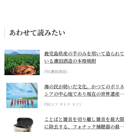
あわせて読みたい
鹿児島県産の芋のみを用いて造られて
いる濵田酒造の本格焼酎
PR(濵田酒造)
海の民が紡いだ文化。かつてのポリネ
シアの中心地であり現在の世界遺産か
らみえてくる...
PR(エア タヒチ ヌイ)
ことばと雑音を切り離し雑音を最大限
に除去する、フォナック補聴器の最上