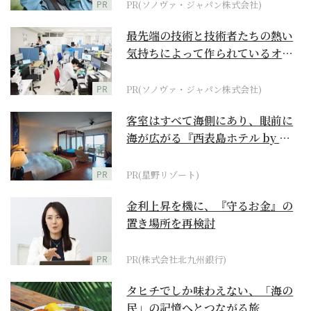
PR
PR(ソノヴァ・ジャパン株式会社)
最先端の技術と技術者たちの熱い
気持ちによって作られているオー
ダーメイド補聴器
PR
PR(ソノヴァ・ジャパン株式会社)
客室はすべて海側にあり、眼前に
海が広がる『西表島ホテル by 星
野リゾート』
PR
PR(星野リゾート)
金利上昇を機に、『守るお金』の
置き場所を再検討
PR
PR(株式会社北九州銀行)
タヒチでしか味わえない、「海の
民」の記憶へとつながる旅