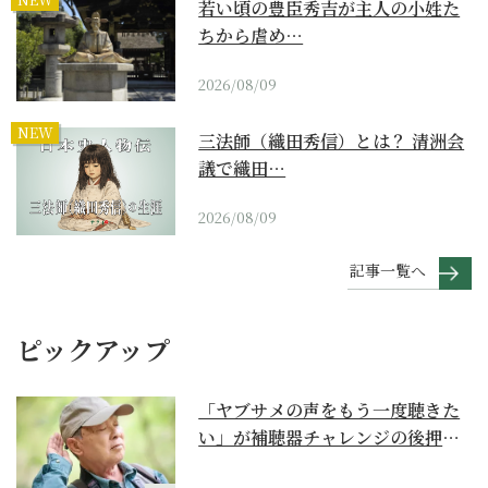
若い頃の豊臣秀吉が主人の小姓た
ちから虐め…
2026/08/09
NEW
三法師（織田秀信）とは？ 清洲会
議で織田…
2026/08/09
記事一覧へ
ピックアップ
「ヤブサメの声をもう一度聴きた
い」が補聴器チャレンジの後押し
に