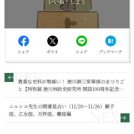
いいね！しよう
シェア
ポスト
シェア
ブックマーク
貴重な史料が勢揃い！ 徳川御三家筆頭のまつりご
と【特別展 徳川林政史研究所 開設100周年記念 将
軍と尾張徳川家－政と儀礼－】
ニャンコ先生の開運星占い（11/20～11/26）獅子
座、乙女座、天秤座、蠍座編