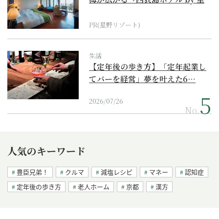
野リゾート』
PR(星野リゾート)
生活
【定年後の歩き方】「定年起業し
てバーを経営」夢を叶えた6…
2026/07/26
No.
人気のキーワード
豊臣兄弟！
クルマ
減塩レシピ
マネー
認知症
定年後の歩き方
老人ホーム
京都
漢方