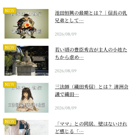
NEW
池田恒興の最期とは？｜信長の乳
兄弟として…
2026/08/09
NEW
若い頃の豊臣秀吉が主人の小姓た
ちから虐め…
2026/08/09
NEW
三法師（織田秀信）とは？ 清洲会
議で織田…
2026/08/09
NEW
「ママ」との同居。壁はないけれ
ど感じる「…