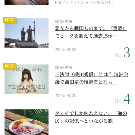
PR(ソノヴァ・ジャパン株式会社)
NEW
趣味･教養
悪女から戦国ものまで。『篤姫』
でピークを迎えて過去15作…
2026/08/02
No.
NEW
趣味･教養
三法師（織田秀信）とは？ 清洲会
議で織田家の後継者となっ…
2026/08/09
No.
タヒチでしか味わえない、「海の
民」の記憶へとつながる旅