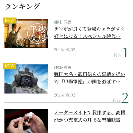
ランキング
NEW
趣味･教養
テンポが良くて登場キャラがすぐ
好きになる！スペシャル時代…
2026/08/02
No.
NEW
趣味･教養
戦国大名・武田信玄の事績を描い
た『甲陽軍鑑』が国を滅ぼす…
2026/08/02
No.
オーダーメイドで製作する、高機
能かつ充電式の耳あな型補聴器