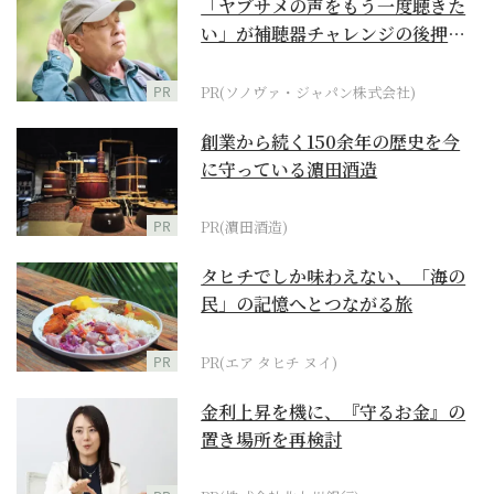
「ヤブサメの声をもう一度聴きた
い」が補聴器チャレンジの後押し
に
PR
PR(ソノヴァ・ジャパン株式会社)
創業から続く150余年の歴史を今
に守っている濵田酒造
PR
PR(濵田酒造)
タヒチでしか味わえない、「海の
民」の記憶へとつながる旅
PR
PR(エア タヒチ ヌイ)
金利上昇を機に、『守るお金』の
置き場所を再検討