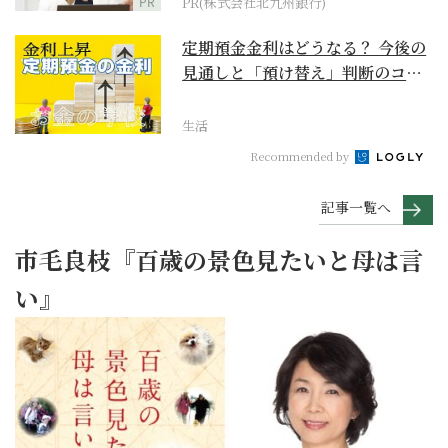
PR
PR(株式会社北九州銀行)
定期預金金利はどうなる？ 今後の
見通しと「預け替え」判断のコツ
【お金の学校】
生活
Recommended by
記事一覧へ
市毛良枝『百歳の景色見たいと母は言
い』