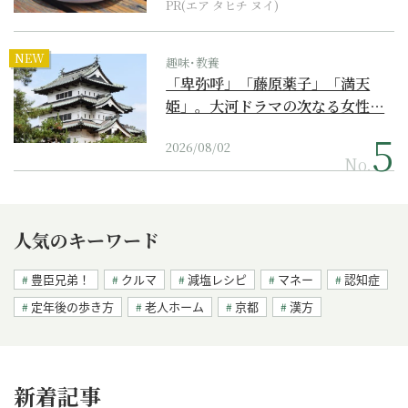
PR(エア タヒチ ヌイ)
NEW
趣味･教養
「卑弥呼」「藤原薬子」「満天
姫」。大河ドラマの次なる女性…
2026/08/02
No.
人気のキーワード
豊臣兄弟！
クルマ
減塩レシピ
マネー
認知症
定年後の歩き方
老人ホーム
京都
漢方
新着記事