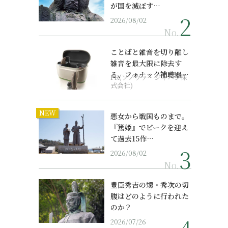
が国を滅ぼす…
2026/08/02
No.
ことばと雑音を切り離し
雑音を最大限に除去す
る、フォナック補聴器の
PR(ソノヴァ・ジャパン株
最上位モデル
式会社)
NEW
悪女から戦国ものまで。
『篤姫』でピークを迎え
て過去15作…
2026/08/02
No.
豊臣秀吉の甥・秀次の切
腹はどのように行われた
のか？
2026/07/26