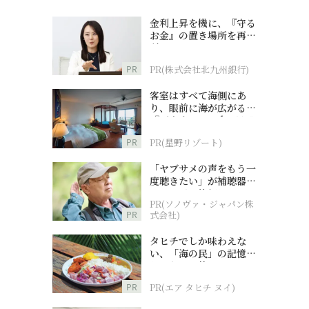
金利上昇を機に、『守る
お金』の置き場所を再検
討
PR
PR(株式会社北九州銀行)
客室はすべて海側にあ
り、眼前に海が広がる
『西表島ホテル by 星野
リゾート』
PR
PR(星野リゾート)
「ヤブサメの声をもう一
度聴きたい」が補聴器チ
ャレンジの後押しに
PR(ソノヴァ・ジャパン株
PR
式会社)
タヒチでしか味わえな
い、「海の民」の記憶へ
とつながる旅
PR
PR(エア タヒチ ヌイ)