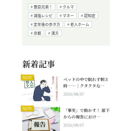
豊臣兄弟！
クルマ
減塩レシピ
マネー
認知症
定年後の歩き方
老人ホーム
京都
漢方
新着記事
NEW
ベッドの中で眠れず朝３
時……｜クタクタな…
2026/08/07
NEW
「事実」で動かす！ 部下
からの報告におけ…
2026/08/07