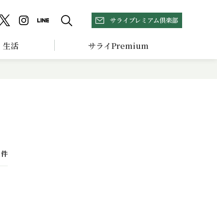
サライプレミアム倶楽部
生活
サライPremium
件