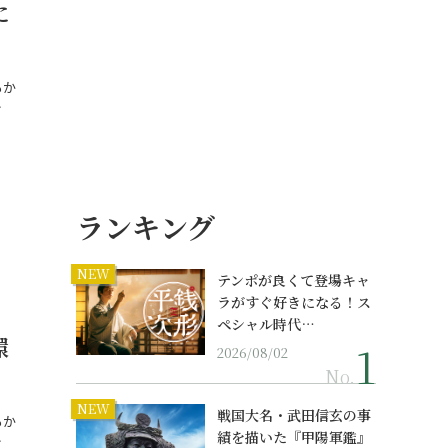
に
るか
…
ランキング
NEW
テンポが良くて登場キャ
ラがすぐ好きになる！ス
ペシャル時代…
環
2026/08/02
No.
NEW
戦国大名・武田信玄の事
るか
績を描いた『甲陽軍鑑』
…