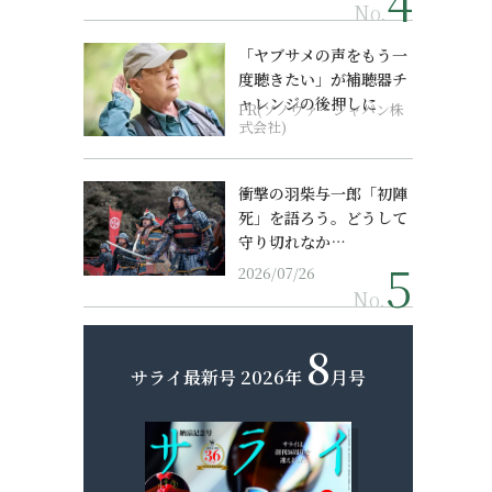
No.
「ヤブサメの声をもう一
度聴きたい」が補聴器チ
ャレンジの後押しに
PR(ソノヴァ・ジャパン株
式会社)
衝撃の羽柴与一郎「初陣
死」を語ろう。どうして
守り切れなか…
2026/07/26
No.
8
サライ最新号
2026年
月号