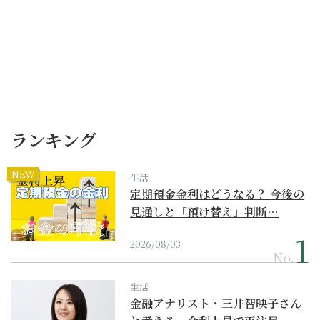
ランキング
NEW
生活
定期預金金利はどうなる？ 今後の
見通しと「預け替え」判断…
2026/08/03
No.
生活
金融アナリスト・三井智映子さん