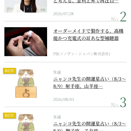
と考える、金利上昇で再注目…
PR
2026/07/28
No.
オーダーメイドで製作する、高機
能かつ充電式の耳あな型補聴器
PR(ソノヴァ・ジャパン株式会社)
NEW
生活
ニャンコ先生の開運星占い（8/3～
8/9）射手座、山羊座…
2026/08/03
No.
NEW
生活
ニャンコ先生の開運星占い（8/3～
8/9）獅子座、乙女座…