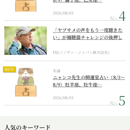
2026/08/03
No.
「ヤブサメの声をもう一度聴きた
い」が補聴器チャレンジの後押し
に
PR(ソノヴァ・ジャパン株式会社)
NEW
生活
ニャンコ先生の開運星占い（8/3～
8/9）牡羊座、牡牛座…
2026/08/03
No.
人気のキーワード