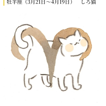
牡羊座（3月21日～4月19日） しろ猫