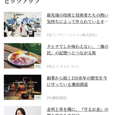
ピックアップ
最先端の技術と技術者たちの熱い
気持ちによって作られているオー
ダーメイド補聴器
PR
PR(ソノヴァ・ジャパン株式会社)
タヒチでしか味わえない、「海の
民」の記憶へとつながる旅
PR
PR(エア タヒチ ヌイ)
創業から続く150余年の歴史を今
に守っている濵田酒造
PR
PR(濵田酒造)
金利上昇を機に、『守るお金』の