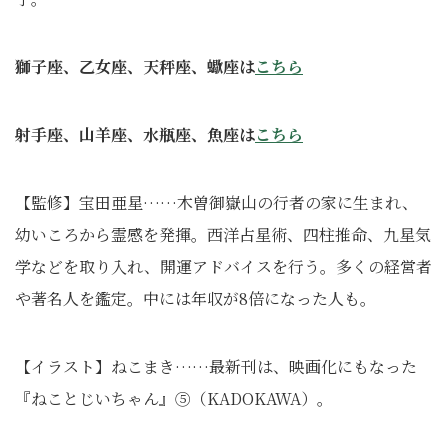
獅子座、乙女座、天秤座、蠍座は
こちら
射手座、山羊座、水瓶座、魚座は
こちら
【監修】宝田亜星……木曽御嶽山の行者の家に生まれ、
幼いころから霊感を発揮。西洋占星術、四柱推命、九星気
学などを取り入れ、開運アドバイスを行う。多くの経営者
や著名人を鑑定。中には年収が8倍になった人も。
【イラスト】ねこまき……最新刊は、映画化にもなった
『ねことじいちゃん』⑤（KADOKAWA）。