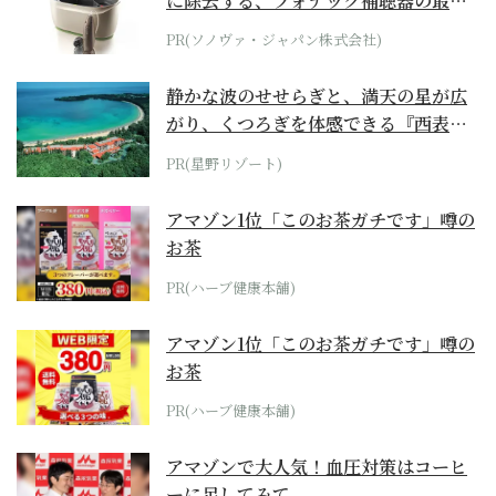
に除去する、フォナック補聴器の最上
位モデル
PR(ソノヴァ・ジャパン株式会社)
静かな波のせせらぎと、満天の星が広
がり、くつろぎを体感できる『西表島
ホテル by...
PR(星野リゾート)
アマゾン1位「このお茶ガチです」噂の
お茶
PR(ハーブ健康本舗)
アマゾン1位「このお茶ガチです」噂の
お茶
PR(ハーブ健康本舗)
アマゾンで大人気！血圧対策はコーヒ
ーに足してみて