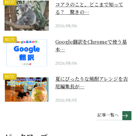
NEW
コアラのこと、どこまで知って
る？ 驚きの…
2026/08/06
NEW
Google翻訳をChromeで使う基
本…
2026/08/06
NEW
夏にぴったりな焼酎アレンジを吉
尾編集長が…
2026/08/05
記事一覧へ