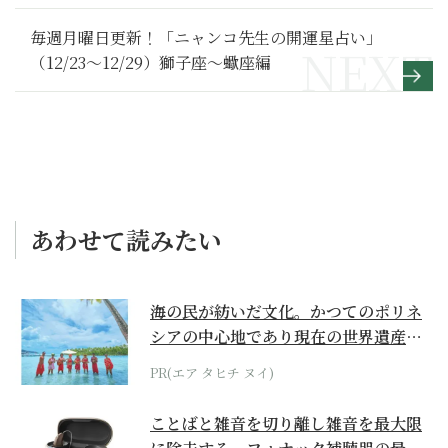
毎週月曜日更新！「ニャンコ先生の開運星占い」
（12/23～12/29）獅子座～蠍座編
あわせて読みたい
海の民が紡いだ文化。かつてのポリネ
シアの中心地であり現在の世界遺産か
らみえてくる...
PR(エア タヒチ ヌイ)
ことばと雑音を切り離し雑音を最大限