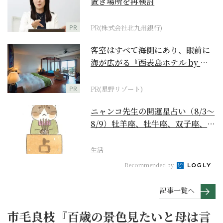
置き場所を再検討
PR
PR(株式会社北九州銀行)
客室はすべて海側にあり、眼前に
海が広がる『西表島ホテル by 星
野リゾート』
PR
PR(星野リゾート)
ニャンコ先生の開運星占い（8/3～
8/9）牡羊座、牡牛座、双子座、蟹
座編
生活
Recommended by
記事一覧へ
市毛良枝『百歳の景色見たいと母は言