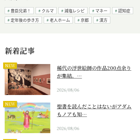
豊臣兄弟！
クルマ
減塩レシピ
マネー
認知症
定年後の歩き方
老人ホーム
京都
漢方
新着記事
NEW
稀代の浮世絵師の作品200点余り
が集結。…
2026/08/06
NEW
聖書を読んだことはないがアダム
もノアも知…
2026/08/06