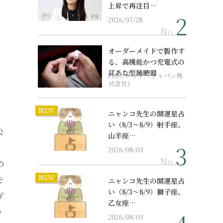
上昇で再注目…
PR
2026/07/28
No.
オーダーメイドで製作す
る、高機能かつ充電式の
耳あな型補聴器
PR(ソノヴァ・ジャパン株
式会社)
NEW
ニャンコ先生の開運星占
い（8/3～8/9）射手座、
公
山羊座…
2026/08/03
No.
の
NEW
を
ニャンコ先生の開運星占
い（8/3～8/9）獅子座、
ギ
乙女座…
の
2026/08/03