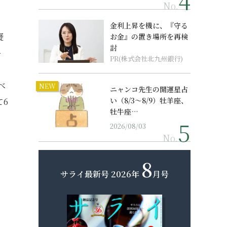
No.
、
金利上昇を機に、『守る
疑
お金』の置き場所を再検
討
ー
PR(株式会社北九州銀行)
べ
NEW
ニャンコ先生の開運星占
い（8/3～8/9）牡羊座、
て6
牡牛座…
2026/08/03
No.
8
サライ最新号
2026年
月号