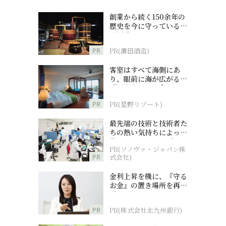
創業から続く150余年の
歴史を今に守っている濵
田酒造
PR
PR(濵田酒造)
客室はすべて海側にあ
り、眼前に海が広がる
『西表島ホテル by 星野
リゾート』
PR
PR(星野リゾート)
最先端の技術と技術者た
ちの熱い気持ちによって
作られているオーダーメ
PR(ソノヴァ・ジャパン株
イド補聴器
PR
式会社)
金利上昇を機に、『守る
お金』の置き場所を再検
討
PR
PR(株式会社北九州銀行)