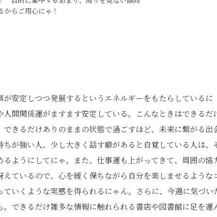
！ 目的に集中するあまり、周りを見ない傾向
るからご用心にゃ！
事が安定しつつ発展するというエネルギーをもたらしているに
や人間関係運がますます安定している。こんなときはできるだ
。できるだけありのままの状態で過ごすほど、未来に繋がる出
持ちが強い人、少し大きく話す癖があると自覚している人は、
めるようにしてにゃ。また、仕事運も上がってきて、周囲の協
冴えているので、心を緩く保ちながら自分を楽しませるような
っていくような実感を得られるにゃん。さらに、今週に気づい
も。できるだけ雑多な情報に触れられる書店や図書館に足を運