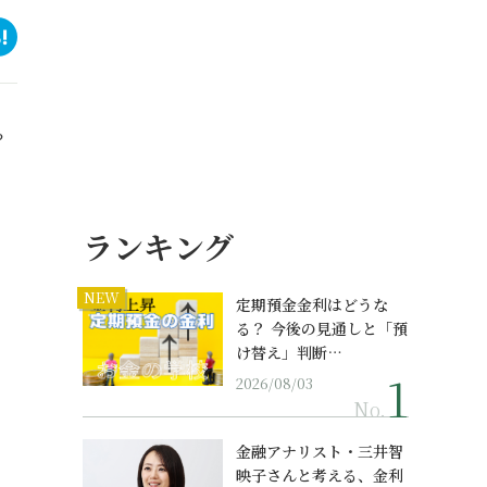
？
ランキング
NEW
定期預金金利はどうな
る？ 今後の見通しと「預
け替え」判断…
2026/08/03
No.
金融アナリスト・三井智
映子さんと考える、金利