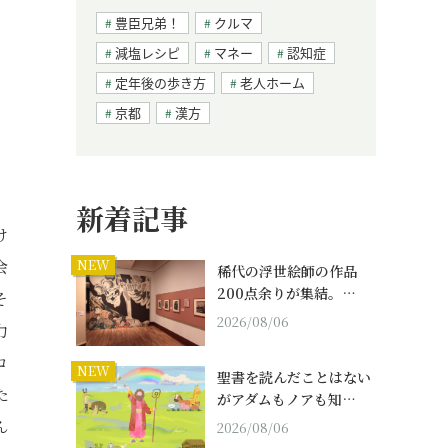
豊臣兄弟！
クルマ
減塩レシピ
マネー
認知症
定年後の歩き方
老人ホーム
京都
漢方
新着記事
け
会
NEW
稀代の浮世絵師の作品
200点余りが集結。…
そ
2026/08/06
力
コ
NEW
聖書を読んだことはない
た
がアダムもノアも知…
ん
2026/08/06