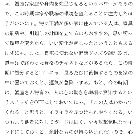
ゃ。蟹座は家庭や身内を充足させるというパワーがあるの
で、この時期は家や職場の環境を整えることに注力したほ
うがいいにゃ。特に不満が多い家に住んでいる人は、家具
の刷新や、引越しの計画を立てるのもおすすめ。思い切っ
て環境を変えたら、いい変化が起こったということもある
はずにゃ。また、自宅に使わない健康グッズや調理器具、
道半ばで終わった資格のテキストなどがあるなら、この時
期に処分するといいにゃ。見るたびに後悔するものを家の
中に置いておくと、運気が急降下する。あと、今の時期
は、蟹座さん特有の、人の心の動きを繊細に察知するとい
うスイッチをOFFにしておいてにゃ。「この人はわかって
くれる」と思うと、イライラをぶつけられやすくなる。い
つもより他者に対してガードは固く、少々攻撃気味なマイ
ンドにしておくと、余計なものが持ち込まれないので、心