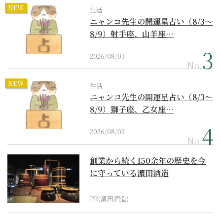
NEW
生活
ニャンコ先生の開運星占い（8/3～
8/9）射手座、山羊座…
2026/08/03
No.
NEW
生活
ニャンコ先生の開運星占い（8/3～
8/9）獅子座、乙女座…
2026/08/03
No.
創業から続く150余年の歴史を今
に守っている濵田酒造
PR(濵田酒造)