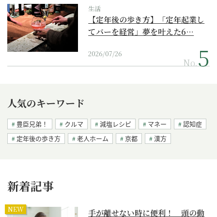
生活
【定年後の歩き方】「定年起業し
てバーを経営」夢を叶えた6…
2026/07/26
No.
人気のキーワード
豊臣兄弟！
クルマ
減塩レシピ
マネー
認知症
定年後の歩き方
老人ホーム
京都
漢方
新着記事
NEW
手が離せない時に便利！ 頭の動