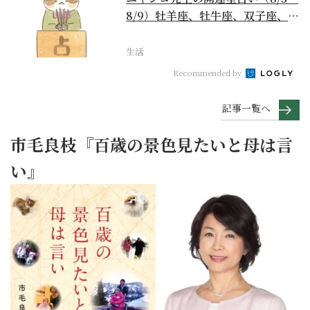
8/9）牡羊座、牡牛座、双子座、蟹
座編
生活
Recommended by
記事一覧へ
市毛良枝『百歳の景色見たいと母は言
い』