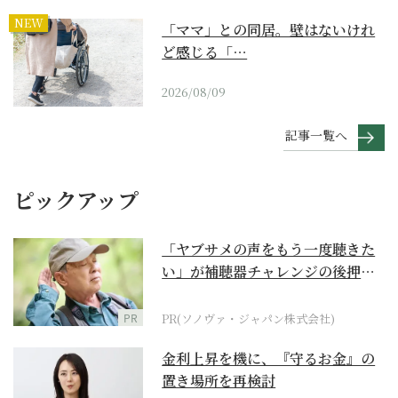
NEW
「ママ」との同居。壁はないけれ
ど感じる「…
2026/08/09
記事一覧へ
ピックアップ
「ヤブサメの声をもう一度聴きた
い」が補聴器チャレンジの後押し
に
PR
PR(ソノヴァ・ジャパン株式会社)
金利上昇を機に、『守るお金』の
置き場所を再検討