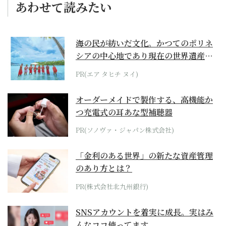
あわせて読みたい
海の民が紡いだ文化。かつてのポリネ
シアの中心地であり現在の世界遺産か
らみえてくる...
PR(エア タヒチ ヌイ)
オーダーメイドで製作する、高機能か
つ充電式の耳あな型補聴器
PR(ソノヴァ・ジャパン株式会社)
「金利のある世界」の新たな資産管理
のあり方とは？
PR(株式会社北九州銀行)
SNSアカウントを着実に成長。実はみ
んなココ使ってます。