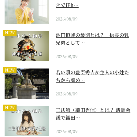
きでiPh…
2026/08/09
NEW
池田恒興の最期とは？｜信長の乳
兄弟として…
2026/08/09
NEW
若い頃の豊臣秀吉が主人の小姓た
ちから虐め…
2026/08/09
NEW
三法師（織田秀信）とは？ 清洲会
議で織田…
2026/08/09