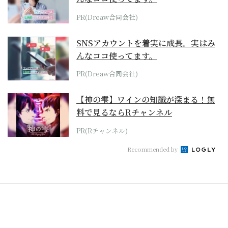
PR(Dreaw合同会社)
SNSアカウントを着実に成長。実はみ
んなココ使ってます。
PR(Dreaw合同会社)
【神の雫】ワインの知識が深まる！無
料で見るならRチャンネル
PR(Rチャンネル)
Recommended by