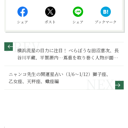
シェア
ポスト
シェア
ブックマーク
横浜流星の目力に注目！ べらぼうな田沼意次、長
谷川平蔵、平賀源内…蔦重を取り巻く人物が面白
い！【べらぼう～蔦重栄華乃夢噺～ 満喫リポー
ト】１
ニャンコ先生の開運星占い（1/6～1/12）獅子座、
乙女座、天秤座、蠍座編