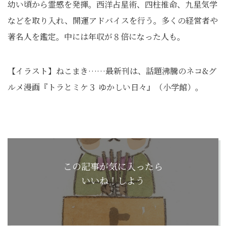
幼い頃から霊感を発揮。西洋占星術、四柱推命、九星気学
などを取り入れ、開運アドバイスを行う。多くの経営者や
著名人を鑑定。中には年収が８倍になった人も。
【イラスト】ねこまき……最新刊は、話題沸騰のネコ&グ
ルメ漫画『トラとミケ３ ゆかしい日々』（小学館）。
この記事が気に入ったら
いいね！しよう