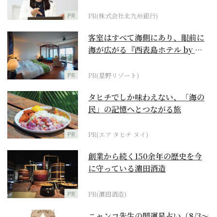
PR
PR(株式会社北九州銀行)
客室はすべて海側にあり、眼前に
海が広がる『西表島ホテル by 星
野リゾート』
PR
PR(星野リゾート)
タヒチでしか味わえない、「海の
民」の記憶へとつながる旅
PR
PR(エア タヒチ ヌイ)
創業から続く150余年の歴史を今
に守っている濵田酒造
PR
PR(濵田酒造)
ニャンコ先生の開運星占い（8/3～