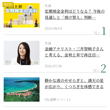
NEW
生活
定期預金金利はどうなる？ 今後の
見通しと「預け替え」判断…
2026/08/03
No.
生活
金融アナリスト・三井智映子さん
と考える、金利上昇で再注目…
PR
2026/07/28
No.
静かな波のせせらぎと、満天の星
が広がり、くつろぎを体感できる
『西表島ホテル by...
PR(星野リゾート)