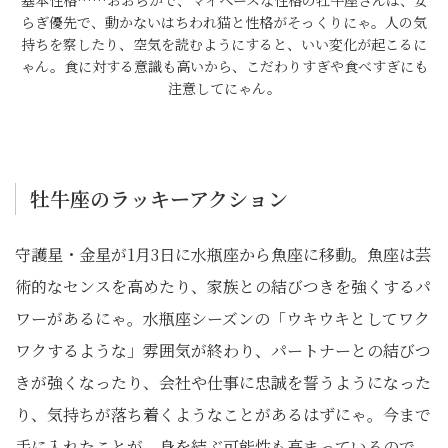
基本性格……おおらかで、マイペースな性格の牡牛座さんは、安
らぎ優先で、動かないはちわれ猫と性格がそっくりにゃ。人の気
持ちを察したり、空気を読むようにすると、いい変化が起こるに
ゃん。食に対する意識も高いから、こだわりすぎや食べすぎにも
注意してにゃん。
牡牛座のラッキーアクション
守護星・金星が1月3日に水瓶座から魚座に移動。魚座は芸
術的なセンスを高めたり、家族との結びつきを強くするパ
ワーがあるにゃ。水瓶座シーズンの「ウキウキとしてワク
ワクするような」雰囲気が終わり、パートナーとの結びつ
きが強くなったり、会社や仕事に忠誠を誓うようになった
り、気持ちが落ち着くようなことがあるはずにゃ。今まで
手に入れたことが、身を結ぶ可能性も高まっているので、