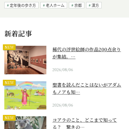
定年後の歩き方
老人ホーム
京都
漢方
新着記事
NEW
稀代の浮世絵師の作品200点余り
が集結。…
2026/08/06
NEW
聖書を読んだことはないがアダム
もノアも知…
2026/08/06
NEW
コアラのこと、どこまで知って
る？ 驚きの…