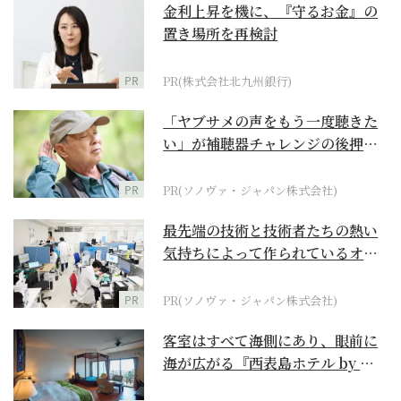
金利上昇を機に、『守るお金』の
置き場所を再検討
PR
PR(株式会社北九州銀行)
「ヤブサメの声をもう一度聴きた
い」が補聴器チャレンジの後押し
に
PR
PR(ソノヴァ・ジャパン株式会社)
最先端の技術と技術者たちの熱い
気持ちによって作られているオー
ダーメイド補聴器
PR
PR(ソノヴァ・ジャパン株式会社)
客室はすべて海側にあり、眼前に
海が広がる『西表島ホテル by 星
野リゾート』