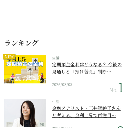
ランキング
NEW
生活
定期預金金利はどうなる？ 今後の
見通しと「預け替え」判断…
2026/08/03
No.
生活
金融アナリスト・三井智映子さん
と考える、金利上昇で再注目…
PR