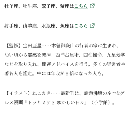
牡羊座、牡牛座、双子座、蟹座は
こちら
射手座、山羊座、水瓶座、魚座は
こちら
【監修】宝田亜星……木曽御嶽山の行者の家に生まれ、
幼い頃から霊感を発揮。西洋占星術、四柱推命、九星気学
などを取り入れ、開運アドバイスを行う。多くの経営者や
著名人を鑑定。中には年収が８倍になった人も。
【イラスト】ねこまき……最新刊は、話題沸騰のネコ&グ
ルメ漫画『トラとミケ３ ゆかしい日々』（小学館）。