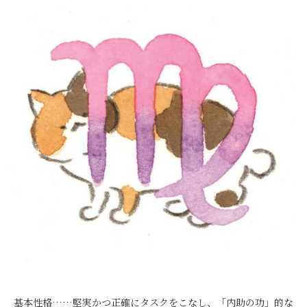
基本性格……堅実かつ正確にタスクをこなし、「内助の功」的な