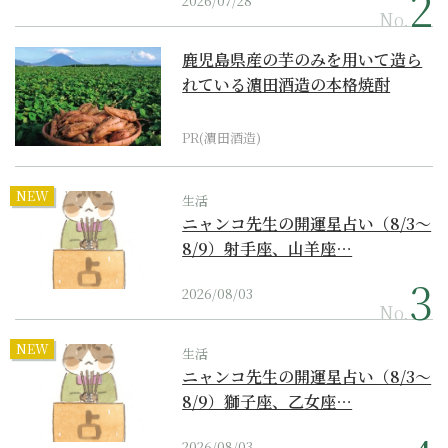
2026/07/28
No.
鹿児島県産の芋のみを用いて造ら
れている濵田酒造の本格焼酎
PR(濵田酒造)
NEW
生活
ニャンコ先生の開運星占い（8/3～
8/9）射手座、山羊座…
2026/08/03
No.
NEW
生活
ニャンコ先生の開運星占い（8/3～
8/9）獅子座、乙女座…
2026/08/03