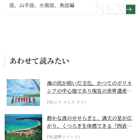
座、山羊座、水瓶座、魚座編
あわせて読みたい
海の民が紡いだ文化。かつてのポリネ
シアの中心地であり現在の世界遺産か
らみえてくる...
PR(エア タヒチ ヌイ)
静かな波のせせらぎと、満天の星が広
がり、くつろぎを体感できる『西表島
ホテル by...
PR(星野リゾート)