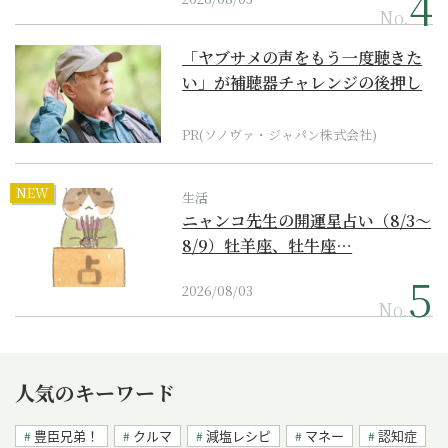
No.
「ヤブサメの声をもう一度聴きた
い」が補聴器チャレンジの後押し
に
PR(ソノヴァ・ジャパン株式会社)
NEW
生活
ニャンコ先生の開運星占い（8/3～
8/9）牡羊座、牡牛座…
2026/08/03
No.
人気のキーワード
豊臣兄弟！
クルマ
減塩レシピ
マネー
認知症