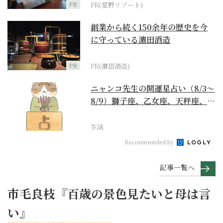
PR
PR(星野リゾート)
創業から続く150余年の歴史を今
に守っている濵田酒造
PR
PR(濵田酒造)
ニャンコ先生の開運星占い（8/3～
8/9）獅子座、乙女座、天秤座、蠍
座編
生活
Recommended by
記事一覧へ
市毛良枝『百歳の景色見たいと母は言
い』