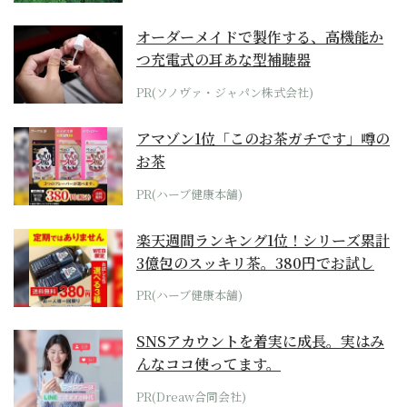
オーダーメイドで製作する、高機能か
つ充電式の耳あな型補聴器
PR(ソノヴァ・ジャパン株式会社)
アマゾン1位「このお茶ガチです」噂の
お茶
PR(ハーブ健康本舗)
楽天週間ランキング1位！シリーズ累計
3億包のスッキリ茶。380円でお試し
PR(ハーブ健康本舗)
SNSアカウントを着実に成長。実はみ
んなココ使ってます。
PR(Dreaw合同会社)