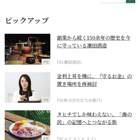
ピックアップ
創業から続く150余年の歴史を今
に守っている濵田酒造
PR
PR(濵田酒造)
金利上昇を機に、『守るお金』の
置き場所を再検討
PR
PR(株式会社北九州銀行)
タヒチでしか味わえない、「海の
民」の記憶へとつながる旅
PR
PR(エア タヒチ ヌイ)