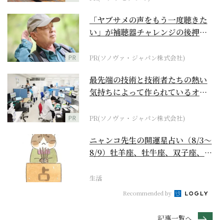
「ヤブサメの声をもう一度聴きた
い」が補聴器チャレンジの後押し
に
PR
PR(ソノヴァ・ジャパン株式会社)
最先端の技術と技術者たちの熱い
気持ちによって作られているオー
ダーメイド補聴器
PR
PR(ソノヴァ・ジャパン株式会社)
ニャンコ先生の開運星占い（8/3～
8/9）牡羊座、牡牛座、双子座、蟹
座編
生活
Recommended by
記事一覧へ