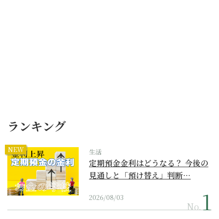
ランキング
NEW
生活
定期預金金利はどうなる？ 今後の
見通しと「預け替え」判断…
2026/08/03
No.