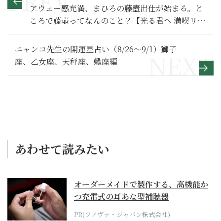
アウェー感充満、まひろの藤壺出仕が始まる。と
ころで藤壺ってなんのこと？【光る君へ 満喫リポ
ート】まひろ出仕編
ニャンコ先生の開運星占い（8/26～9/1）獅子
座、乙女座、天秤座、蠍座編
あわせて読みたい
オーダーメイドで製作する、高機能か
つ充電式の耳あな型補聴器
PR(ソノヴァ・ジャパン株式会社)