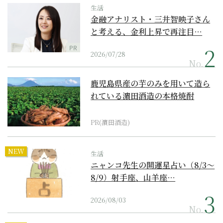
生活
金融アナリスト・三井智映子さん
と考える、金利上昇で再注目…
PR
2026/07/28
No.
鹿児島県産の芋のみを用いて造ら
れている濵田酒造の本格焼酎
PR(濵田酒造)
NEW
生活
ニャンコ先生の開運星占い（8/3～
8/9）射手座、山羊座…
2026/08/03
No.