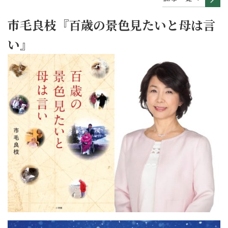
市毛良枝『百歳の景色見たいと母は言
い』