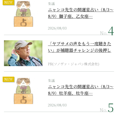
NEW
生活
ニャンコ先生の開運星占い（8/3～
8/9）獅子座、乙女座…
2026/08/03
No.
「ヤブサメの声をもう一度聴きた
い」が補聴器チャレンジの後押し
に
PR(ソノヴァ・ジャパン株式会社)
NEW
生活
ニャンコ先生の開運星占い（8/3～
8/9）牡羊座、牡牛座…
2026/08/03
No.