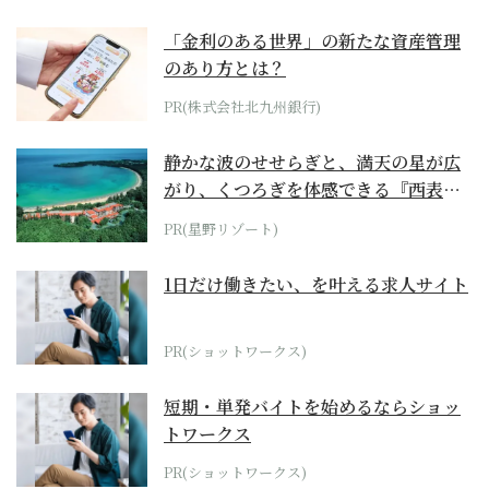
「金利のある世界」の新たな資産管理
のあり方とは？
PR(株式会社北九州銀行)
静かな波のせせらぎと、満天の星が広
がり、くつろぎを体感できる『西表島
ホテル by...
PR(星野リゾート)
1日だけ働きたい、を叶える求人サイト
PR(ショットワークス)
短期・単発バイトを始めるならショッ
トワークス
PR(ショットワークス)