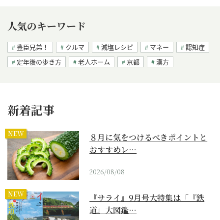
人気のキーワード
豊臣兄弟！
クルマ
減塩レシピ
マネー
認知症
定年後の歩き方
老人ホーム
京都
漢方
新着記事
NEW
８月に気をつけるべきポイントと
おすすめレ…
2026/08/08
NEW
『サライ』9月号大特集は「『鉄
道』大図鑑…