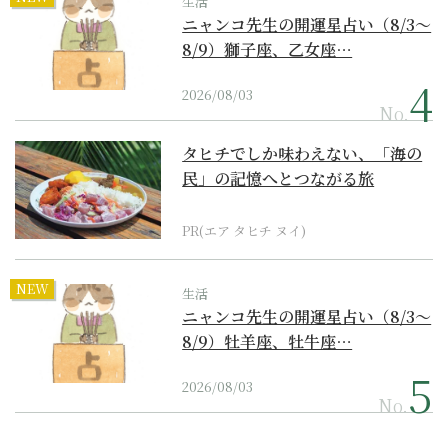
生活
ニャンコ先生の開運星占い（8/3～
8/9）獅子座、乙女座…
2026/08/03
No.
タヒチでしか味わえない、「海の
民」の記憶へとつながる旅
PR(エア タヒチ ヌイ)
NEW
生活
ニャンコ先生の開運星占い（8/3～
8/9）牡羊座、牡牛座…
2026/08/03
No.