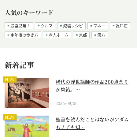
人気のキーワード
豊臣兄弟！
クルマ
減塩レシピ
マネー
認知症
定年後の歩き方
老人ホーム
京都
漢方
新着記事
NEW
稀代の浮世絵師の作品200点余り
が集結。…
2026/08/06
NEW
聖書を読んだことはないがアダム
もノアも知…