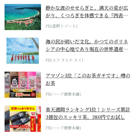
静かな波のせせらぎと、満天の星が広
がり、くつろぎを体感できる『西表島
ホテル by...
PR(星野リゾート)
海の民が紡いだ文化。かつてのポリネ
シアの中心地であり現在の世界遺産か
らみえてくる...
PR(エア タヒチ ヌイ)
アマゾン1位「このお茶ガチです」噂の
お茶
PR(ハーブ健康本舗)
楽天週間ランキング1位！シリーズ累計
3億包のスッキリ茶。380円でお試し
PR(ハーブ健康本舗)