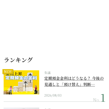
ランキング
NEW
生活
定期預金金利はどうなる？ 今後の
見通しと「預け替え」判断…
2026/08/03
No.