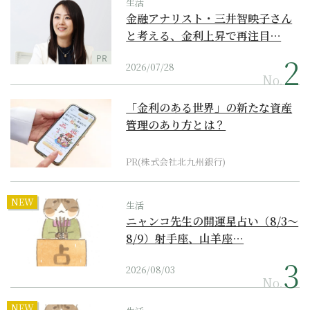
生活
金融アナリスト・三井智映子さん
と考える、金利上昇で再注目…
PR
2026/07/28
No.
「金利のある世界」の新たな資産
管理のあり方とは？
PR(株式会社北九州銀行)
NEW
生活
ニャンコ先生の開運星占い（8/3～
8/9）射手座、山羊座…
2026/08/03
No.
NEW