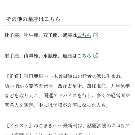
その他の星座はこちら
牡羊座、牡牛座、双子座、蟹座は
こちら
射手座、山羊座、水瓶座、魚座は
こちら
【監修】宝田亜星……木曽御嶽山の行者の家に生まれ、
幼い頃から霊感を発揮。西洋占星術、四柱推命、九星気学
などを取り入れ、開運アドバイスを行う。多くの経営者や
著名人を鑑定。中には年収が８倍になった人も。
【イラスト】ねこまき……最新刊は、話題沸騰のネコ&グ