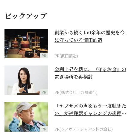
ピックアップ
創業から続く150余年の歴史を今
に守っている濵田酒造
PR
PR(濵田酒造)
金利上昇を機に、『守るお金』の
置き場所を再検討
PR
PR(株式会社北九州銀行)
「ヤブサメの声をもう一度聴きた
い」が補聴器チャレンジの後押し
に
PR
PR(ソノヴァ・ジャパン株式会社)