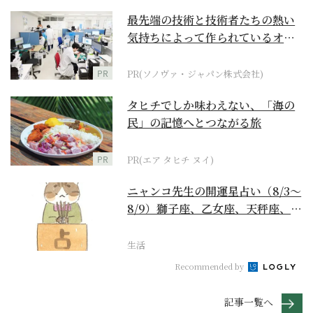
最先端の技術と技術者たちの熱い
気持ちによって作られているオー
ダーメイド補聴器
PR
PR(ソノヴァ・ジャパン株式会社)
タヒチでしか味わえない、「海の
民」の記憶へとつながる旅
PR
PR(エア タヒチ ヌイ)
ニャンコ先生の開運星占い（8/3～
8/9）獅子座、乙女座、天秤座、蠍
座編
生活
Recommended by
記事一覧へ