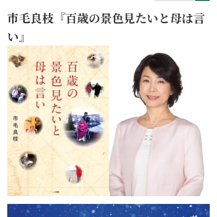
市毛良枝『百歳の景色見たいと母は言
い』