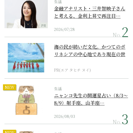
生活
金融アナリスト・三井智映子さん
と考える、金利上昇で再注目…
PR
2026/07/28
No.
海の民が紡いだ文化。かつてのポ
リネシアの中心地であり現在の世
界遺産からみえてくる...
PR(エア タヒチ ヌイ)
NEW
生活
ニャンコ先生の開運星占い（8/3～
8/9）射手座、山羊座…
2026/08/03
No.
NEW