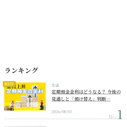
ランキング
NEW
生活
定期預金金利はどうなる？ 今後の
見通しと「預け替え」判断…
2026/08/03
No.