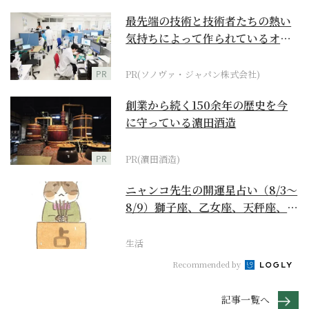
最先端の技術と技術者たちの熱い
気持ちによって作られているオー
ダーメイド補聴器
PR
PR(ソノヴァ・ジャパン株式会社)
創業から続く150余年の歴史を今
に守っている濵田酒造
PR
PR(濵田酒造)
ニャンコ先生の開運星占い（8/3～
8/9）獅子座、乙女座、天秤座、蠍
座編
生活
Recommended by
記事一覧へ