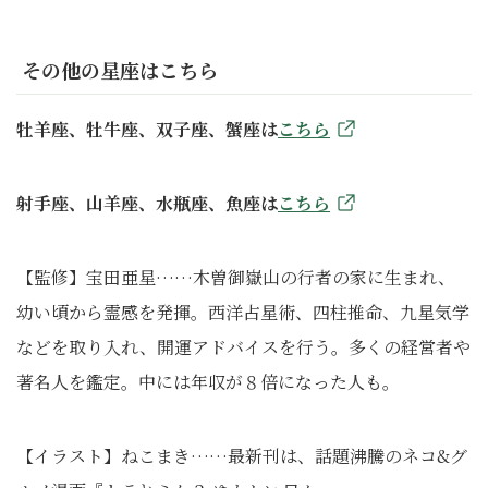
その他の星座はこちら
牡羊座、牡牛座、双子座、蟹座は
こちら
射手座、山羊座、水瓶座、魚座は
こちら
【監修】宝田亜星……木曽御嶽山の行者の家に生まれ、
幼い頃から霊感を発揮。西洋占星術、四柱推命、九星気学
などを取り入れ、開運アドバイスを行う。多くの経営者や
著名人を鑑定。中には年収が８倍になった人も。
【イラスト】ねこまき……最新刊は、話題沸騰のネコ&グ