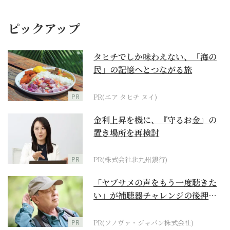
ピックアップ
タヒチでしか味わえない、「海の
民」の記憶へとつながる旅
PR
PR(エア タヒチ ヌイ)
金利上昇を機に、『守るお金』の
置き場所を再検討
PR
PR(株式会社北九州銀行)
「ヤブサメの声をもう一度聴きた
い」が補聴器チャレンジの後押し
に
PR
PR(ソノヴァ・ジャパン株式会社)