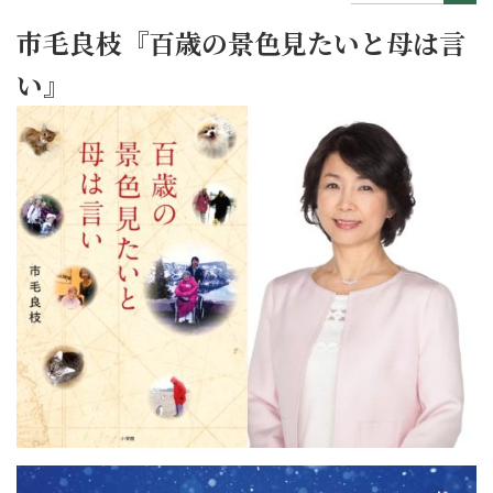
市毛良枝『百歳の景色見たいと母は言
い』