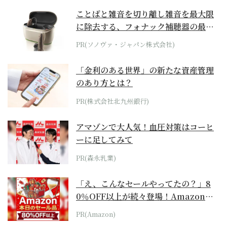
ことばと雑音を切り離し雑音を最大限
に除去する、フォナック補聴器の最上
位モデル
PR(ソノヴァ・ジャパン株式会社)
「金利のある世界」の新たな資産管理
のあり方とは？
PR(株式会社北九州銀行)
アマゾンで大人気！血圧対策はコーヒ
ーに足してみて
PR(森永乳業)
「え、こんなセールやってたの？」8
0％OFF以上が続々登場！Amazonの
本気が...
PR(Amazon)