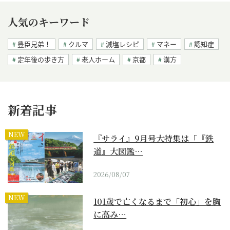
人気のキーワード
豊臣兄弟！
クルマ
減塩レシピ
マネー
認知症
定年後の歩き方
老人ホーム
京都
漢方
新着記事
NEW
『サライ』9月号大特集は「『鉄
道』大図鑑…
2026/08/07
NEW
101歳で亡くなるまで「初心」を胸
に高み…