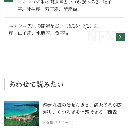
ニャンコ先生の開運星占い（6/26～7/2）牡羊
座、牡牛座、双子座、蟹座編
ニャンコ先生の開運星占い（6/26～7/2）射手
座、山羊座、水瓶座、魚座編
あわせて読みたい
静かな波のせせらぎと、満天の星が広
がり、くつろぎを体感できる『西表島
ホテル by...
PR(星野リゾート)