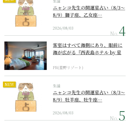
生活
ニャンコ先生の開運星占い（8/3～
8/9）獅子座、乙女座…
2026/08/03
No.
客室はすべて海側にあり、眼前に
海が広がる『西表島ホテル by 星
野リゾート』
PR(星野リゾート)
NEW
生活
ニャンコ先生の開運星占い（8/3～
8/9）牡羊座、牡牛座…
2026/08/03
No.