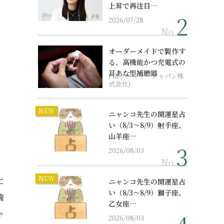
上昇で再注目…
PR
2026/07/28
No.
オーダーメイドで製作す
る、高機能かつ充電式の
耳あな型補聴器
PR(ソノヴァ・ジャパン株
式会社)
NEW
ニャンコ先生の開運星占
い（8/3～8/9）射手座、
山羊座…
2026/08/03
No.
て
NEW
に
ニャンコ先生の開運星占
い（8/3～8/9）獅子座、
魂
乙女座…
ゃ
2026/08/03