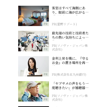
客室はすべて海側にあ
り、眼前に海が広がる
『西表島ホテル by 星野
リゾート』
PR
PR(星野リゾート)
最先端の技術と技術者た
ちの熱い気持ちによって
作られているオーダーメ
PR(ソノヴァ・ジャパン株
イド補聴器
PR
式会社)
金利上昇を機に、『守る
お金』の置き場所を再検
討
PR
PR(株式会社北九州銀行)
「ヤブサメの声をもう一
度聴きたい」が補聴器チ
ャレンジの後押しに
PR(ソノヴァ・ジャパン株
PR
式会社)