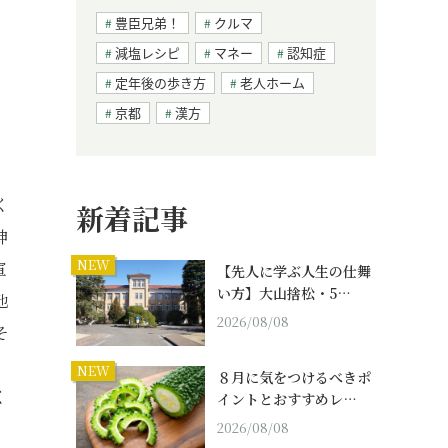
豊臣兄弟！
クルマ
減塩レシピ
マネー
認知症
定年後の歩き方
老人ホーム
京都
漢方
、
く
新着記事
神
NEW
宣
【先人に学ぶ人生の仕舞
い方】大山捨松・5…
他
2026/08/08
そ
NEW
８月に気をつけるべきポ
く
イントとおすすめレ…
2026/08/08