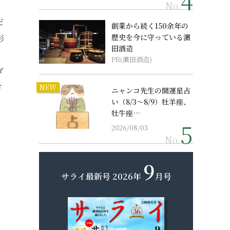
No.
。
だ
創業から続く150余年の
歴史を今に守っている濵
影
田酒造
PR(濵田酒造)
ダ
方
NEW
ニャンコ先生の開運星占
い（8/3～8/9）牡羊座、
牡牛座…
2026/08/03
No.
9
サライ最新号
2026年
月号