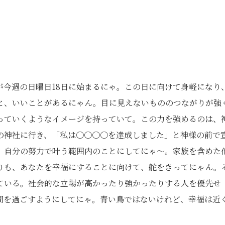
が今週の日曜日18日に始まるにゃ。この日に向けて身軽になり
と、いいことがあるにゃん。目に見えないもののつながりが強
っていくようなイメージを持っていて。この力を強めるのは、
の神社に行き、「私は〇〇〇〇を達成しました」と神様の前で
、自分の努力で叶う範囲内のことにしてにゃ～。家族を含めた
りも、あなたを幸福にすることに向けて、舵をきってにゃん。
ている。社会的な立場が高かったり強かったりする人を優先せ
間を過ごすようにしてにゃ。青い鳥ではないけれど、幸福は近