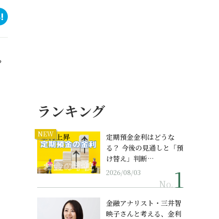
？
ランキング
NEW
定期預金金利はどうな
る？ 今後の見通しと「預
け替え」判断…
2026/08/03
No.
金融アナリスト・三井智
映子さんと考える、金利