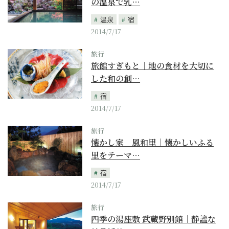
の温泉で乳…
温泉
宿
2014/7/17
旅行
旅館すぎもと｜地の食材を大切に
した和の創…
宿
2014/7/17
旅行
懐かし家 風和里｜懐かしいふる
里をテーマ…
宿
2014/7/17
旅行
四季の湯座敷 武蔵野別館｜静謐な