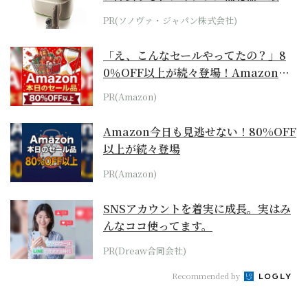
位モデル
PR(ソノヴァ・ジャパン株式会社)
「え、こんなセールやってたの？」8
0％OFF以上が続々登場！Amazonの
本気が...
PR(Amazon)
Amazon今日も見逃せない！80%OFF
以上が続々登場
PR(Amazon)
SNSアカウントを着実に成長。実はみ
んなココ使ってます。
PR(Dreaw合同会社)
Recommended by