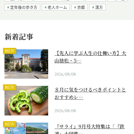
定年後の歩き方
老人ホーム
京都
漢方
新着記事
NEW
【先人に学ぶ人生の仕舞い方】大
山捨松・5…
2026/08/08
NEW
８月に気をつけるべきポイントと
おすすめレ…
2026/08/08
NEW
『サライ』9月号大特集は「『鉄
道』大図鑑…