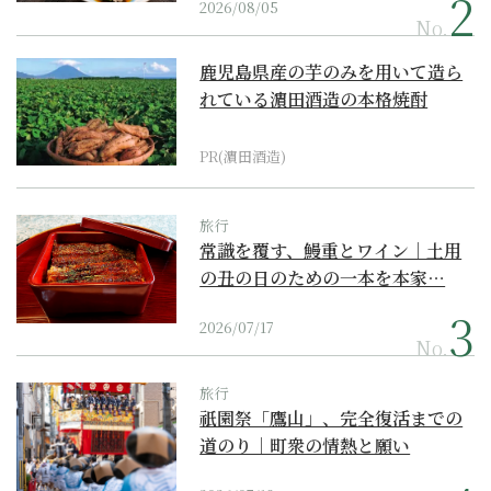
2026/08/05
No.
鹿児島県産の芋のみを用いて造ら
れている濵田酒造の本格焼酎
PR(濵田酒造)
旅行
常識を覆す、鰻重とワイン｜土用
の丑の日のための一本を本家…
2026/07/17
No.
旅行
祇園祭「鷹山」、完全復活までの
道のり｜町衆の情熱と願い