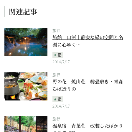
関連記事
旅行
旅館 山河｜静寂な緑の空間と名
湯に心ゆく…
宿
2014/7/17
旅行
野の花 焼山荘｜総畳敷き・青森
ひば造りの…
宿
2014/7/17
旅行
温泉宿 青葉荘｜改装したばかり