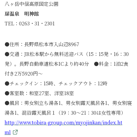
八ヶ岳中信高原国定公園
扉温泉 明神館
TEL：0263・31・2301
●住所：長野県松本市入山辺8967
●交通：JR松本駅から無料送迎バス（15：15発・16：30
発）。長野自動車道松本ICより約40分 ●料金：1泊2食
付き2万5920円～
●チェックイン：15時、チェックアウト：12時
●客室数：和室27室、洋室18室
●風呂：男女別立ち湯各1、男女別露天風呂各1、男女別寝
湯各1、混浴露天風呂１（19：30～21：30は女性専用）
http://www.tobira-group.com/myojinkan/index.ht
ml