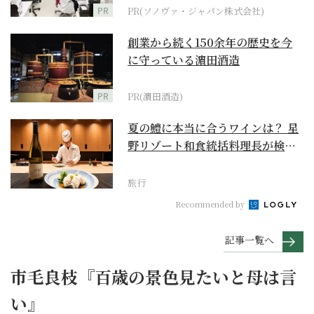
PR
PR(ソノヴァ・ジャパン株式会社)
創業から続く150余年の歴史を今
に守っている濵田酒造
PR
PR(濵田酒造)
夏の鱧に本当に合うワインは？ 星
野リゾート和食統括料理長が検証
【ワイン×和食 至...
旅行
Recommended by
記事一覧へ
市毛良枝『百歳の景色見たいと母は言
い』