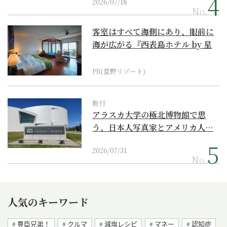
2026/07/18
No.
客室はすべて海側にあり、眼前に
海が広がる『西表島ホテル by 星
野リゾート』
PR(星野リゾート)
旅行
アラスカ大学の極北博物館で思
う、日本人写真家とアメリカ人…
2026/07/31
No.
人気のキーワード
豊臣兄弟！
クルマ
減塩レシピ
マネー
認知症