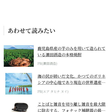
あわせて読みたい
鹿児島県産の芋のみを用いて造られて
いる濵田酒造の本格焼酎
PR(濵田酒造)
海の民が紡いだ文化。かつてのポリネ
シアの中心地であり現在の世界遺産か
らみえてくる...
PR(エア タヒチ ヌイ)
ことばと雑音を切り離し雑音を最大限
に除去する、フォナック補聴器の最上