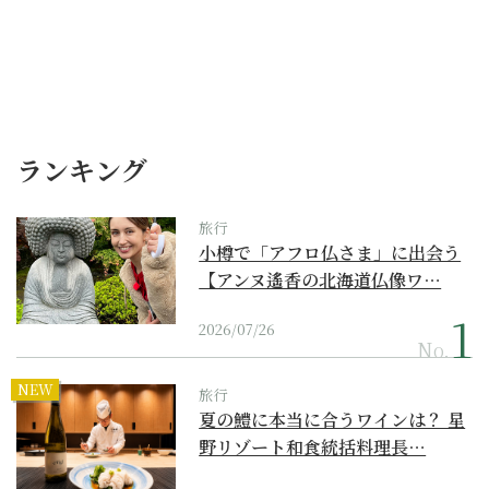
ランキング
旅行
小樽で「アフロ仏さま」に出会う
【アンヌ遙香の北海道仏像ワ…
2026/07/26
No.
NEW
旅行
夏の鱧に本当に合うワインは？ 星
野リゾート和食統括料理長…