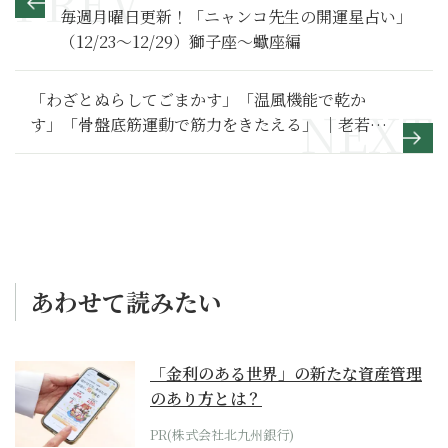
毎週月曜日更新！「ニャンコ先生の開運星占い」
（12/23～12/29）獅子座～蠍座編
「わざとぬらしてごまかす」「温風機能で乾か
す」「骨盤底筋運動で筋力をきたえる」 ｜老若男
女4000人に聞いた「尿もれ」トラブル対処法
あわせて読みたい
「金利のある世界」の新たな資産管理
のあり方とは？
PR(株式会社北九州銀行)