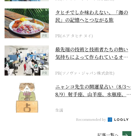
タヒチでしか味わえない、「海の
民」の記憶へとつながる旅
PR
PR(エア タヒチ ヌイ)
最先端の技術と技術者たちの熱い
気持ちによって作られているオー
ダーメイド補聴器
PR
PR(ソノヴァ・ジャパン株式会社)
ニャンコ先生の開運星占い（8/3～
8/9）射手座、山羊座、水瓶座、魚
座編
生活
Recommended by
記事一覧へ