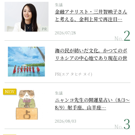
生活
金融アナリスト・三井智映子さん
と考える、金利上昇で再注目…
PR
2026/07/28
No.
海の民が紡いだ文化。かつてのポ
リネシアの中心地であり現在の世
界遺産からみえてくる...
PR(エア タヒチ ヌイ)
NEW
生活
ニャンコ先生の開運星占い（8/3～
8/9）射手座、山羊座…
2026/08/03
No.