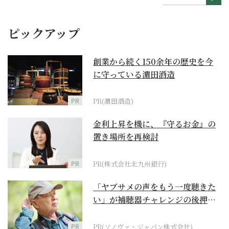
ピックアップ
創業から続く150余年の歴史を今
に守っている濵田酒造
PR
PR(濵田酒造)
金利上昇を機に、『守るお金』の
置き場所を再検討
PR
PR(株式会社北九州銀行)
「ヤブサメの声をもう一度聴きた
い」が補聴器チャレンジの後押し
に
PR
PR(ソノヴァ・ジャパン株式会社)