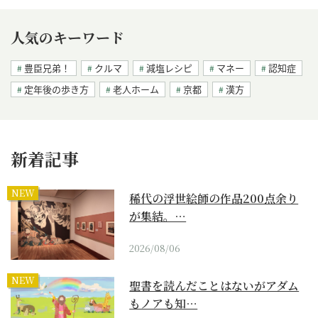
人気のキーワード
豊臣兄弟！
クルマ
減塩レシピ
マネー
認知症
定年後の歩き方
老人ホーム
京都
漢方
新着記事
NEW
稀代の浮世絵師の作品200点余り
が集結。…
2026/08/06
NEW
聖書を読んだことはないがアダム
もノアも知…