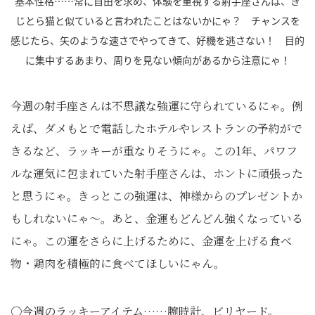
基本性格……常に自由を求め、体験を重視する射手座さんは、き
じとら猫と似ていると言われたことはないかにゃ？ チャンスを
感じたら、矢のような速さでやってきて、好機を逃さない！ 目的
に集中するあまり、周りを見ない傾向があるから注意にゃ！
今週の射手座さんは不思議な強運に守られているにゃ。例
えば、ダメもとで電話したホテルやレストランの予約がで
きるなど、ラッキーが重なりそうにゃ。この1年、パワフ
ルな運気に包まれていた射手座さんは、ホントに頑張った
と思うにゃ。きっとこの強運は、神様からのプレゼントか
もしれないにゃ～。あと、金運もどんどん強くなっている
にゃ。この運をさらに上げるために、金運を上げる食べ
物・鶏肉を積極的に食べてほしいにゃん。
〇今週のラッキーアイテム……腕時計、ビリヤード。