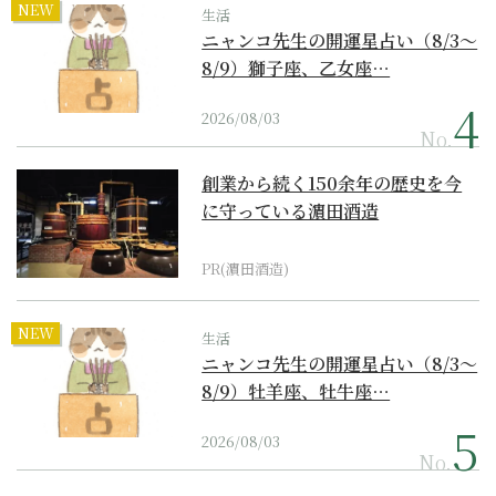
NEW
生活
ニャンコ先生の開運星占い（8/3～
8/9）獅子座、乙女座…
2026/08/03
No.
創業から続く150余年の歴史を今
に守っている濵田酒造
PR(濵田酒造)
NEW
生活
ニャンコ先生の開運星占い（8/3～
8/9）牡羊座、牡牛座…
2026/08/03
No.