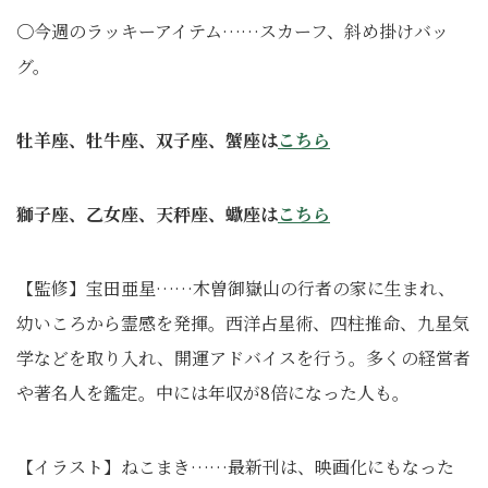
〇今週のラッキーアイテム……スカーフ、斜め掛けバッ
グ。
牡羊座、牡牛座、双子座、蟹座は
こちら
獅子座、乙女座、天秤座、蠍座は
こちら
【監修】宝田亜星……木曽御嶽山の行者の家に生まれ、
幼いころから霊感を発揮。西洋占星術、四柱推命、九星気
学などを取り入れ、開運アドバイスを行う。多くの経営者
や著名人を鑑定。中には年収が8倍になった人も。
【イラスト】ねこまき……最新刊は、映画化にもなった