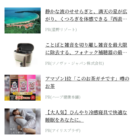
静かな波のせせらぎと、満天の星が広
がり、くつろぎを体感できる『西表島
ホテル by...
PR(星野リゾート)
ことばと雑音を切り離し雑音を最大限
に除去する、フォナック補聴器の最上
位モデル
PR(ソノヴァ・ジャパン株式会社)
アマゾン1位「このお茶ガチです」噂の
お茶
PR(ハーブ健康本舗)
【大人気】ひんやり冷感寝具で快適な
睡眠をあなたに。
PR(アイリスプラザ)