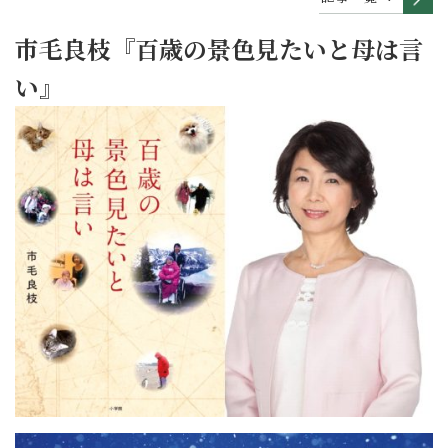
市毛良枝『百歳の景色見たいと母は言
い』