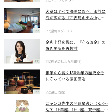
PR(エア タヒチ ヌイ)
客室はすべて海側にあり、眼前に
海が広がる『西表島ホテル by 星
野リゾート』
PR
PR(星野リゾート)
金利上昇を機に、『守るお金』の
置き場所を再検討
PR
PR(株式会社北九州銀行)
創業から続く150余年の歴史を今
に守っている濵田酒造
PR
PR(濵田酒造)
ニャンコ先生の開運星占い（8/3～
8/9）牡羊座、牡牛座、双子座、蟹