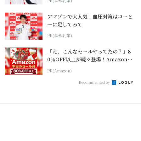
PR(森永乳業)
アマゾンで大人気！血圧対策はコーヒ
ーに足してみて
PR(森永乳業)
「え、こんなセールやってたの？」8
0％OFF以上が続々登場！Amazonの
本気が...
PR(Amazon)
Recommended by