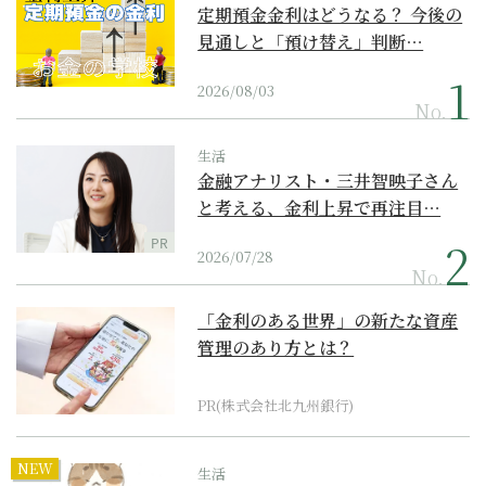
定期預金金利はどうなる？ 今後の
見通しと「預け替え」判断…
2026/08/03
No.
生活
金融アナリスト・三井智映子さん
と考える、金利上昇で再注目…
PR
2026/07/28
No.
「金利のある世界」の新たな資産
管理のあり方とは？
PR(株式会社北九州銀行)
NEW
生活