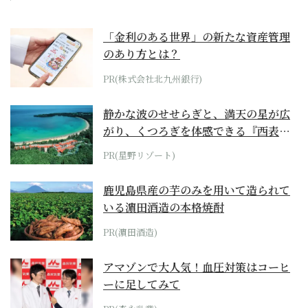
「金利のある世界」の新たな資産管理
のあり方とは？
PR(株式会社北九州銀行)
静かな波のせせらぎと、満天の星が広
がり、くつろぎを体感できる『西表島
ホテル by...
PR(星野リゾート)
鹿児島県産の芋のみを用いて造られて
いる濵田酒造の本格焼酎
PR(濵田酒造)
アマゾンで大人気！血圧対策はコーヒ
ーに足してみて