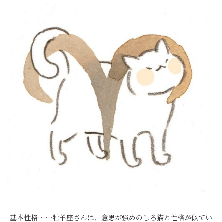
基本性格……牡羊座さんは、意思が強めのしろ猫と性格が似てい