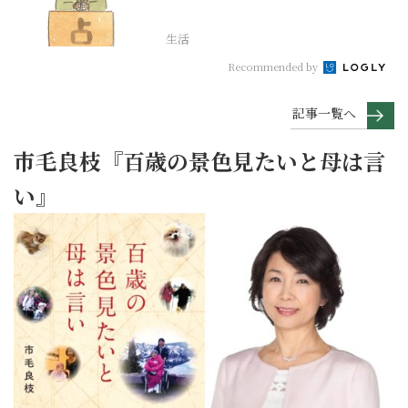
座編
生活
Recommended by
記事一覧へ
市毛良枝『百歳の景色見たいと母は言
い』