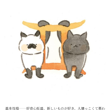
基本性格……好奇心旺盛、新しいものが好き、人懐っこくて慕わ