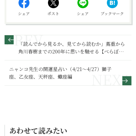
シェア
ポスト
シェア
ブックマーク
「読んでから見るか、見てから読むか」蔦重から
角川春樹までの200年に思いを馳せる【べらぼう
～蔦重栄華乃夢噺～ 満喫リポート】蔦重凄い編
ニャンコ先生の開運星占い（4/21～4/27）獅子
座、乙女座、天秤座、蠍座編
あわせて読みたい