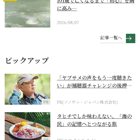
101歳で亡くなるまで「初心」を胸
に高み…
2026/08/07
記事一覧へ
ピックアップ
「ヤブサメの声をもう一度聴きた
い」が補聴器チャレンジの後押し
に
PR
PR(ソノヴァ・ジャパン株式会社)
タヒチでしか味わえない、「海の
民」の記憶へとつながる旅
PR