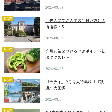
2026/08/08
NEW
【先人に学ぶ人生の仕舞い方】大
山捨松・5…
2026/08/08
NEW
８月に気をつけるべきポイントと
おすすめレ…
2026/08/08
NEW
『サライ』9月号大特集は「『鉄
道』大図鑑…
2026/08/07
NEW