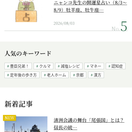
ニャンコ先生の開運星占い（8/3～
8/9）牡羊座、牡牛座…
2026/08/03
No.
人気のキーワード
豊臣兄弟！
クルマ
減塩レシピ
マネー
認知症
定年後の歩き方
老人ホーム
京都
漢方
新着記事
NEW
清洲会議の舞台「尾張国」とは？
信長の統…