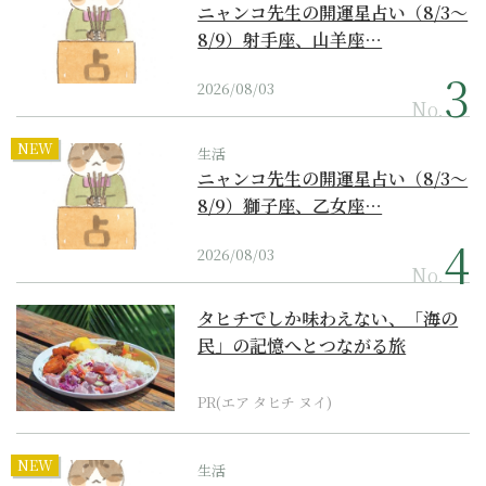
ニャンコ先生の開運星占い（8/3～
8/9）射手座、山羊座…
2026/08/03
No.
NEW
生活
ニャンコ先生の開運星占い（8/3～
8/9）獅子座、乙女座…
2026/08/03
No.
タヒチでしか味わえない、「海の
民」の記憶へとつながる旅
PR(エア タヒチ ヌイ)
NEW
生活