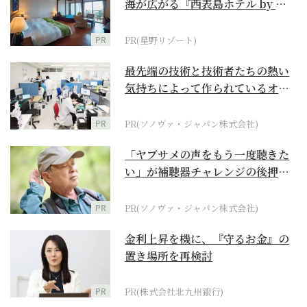
海が広がる『西表島ホテル by 星
野リゾート』
PR
PR(星野リゾート)
最先端の技術と技術者たちの熱い
気持ちによって作られているオー
ダーメイド補聴器
PR
PR(ソノヴァ・ジャパン株式会社)
「ヤブサメの声をもう一度聴きた
い」が補聴器チャレンジの後押し
に
PR
PR(ソノヴァ・ジャパン株式会社)
金利上昇を機に、『守るお金』の
置き場所を再検討
PR
PR(株式会社北九州銀行)