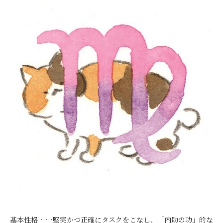
基本性格……堅実かつ正確にタスクをこなし、「内助の功」的な