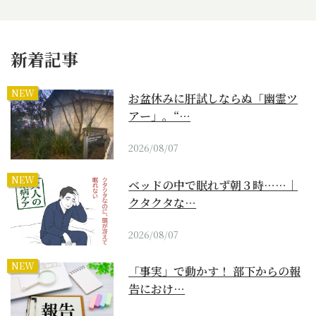
新着記事
NEW
お盆休みに肝試しならぬ「幽霊ツ
アー」。“…
2026/08/07
NEW
ベッドの中で眠れず朝３時……｜
クタクタな…
2026/08/07
NEW
「事実」で動かす！ 部下からの報
告におけ…