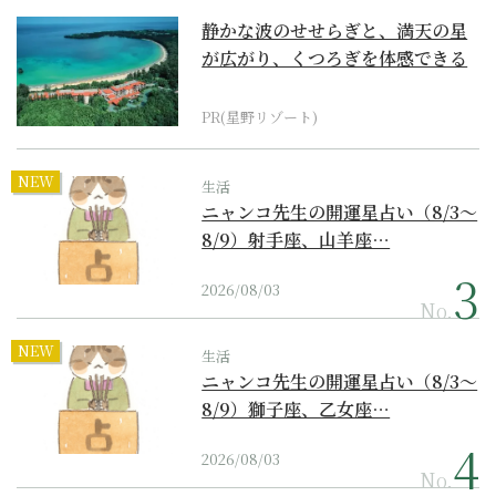
静かな波のせせらぎと、満天の星
が広がり、くつろぎを体感できる
『西表島ホテル by...
PR(星野リゾート)
NEW
生活
ニャンコ先生の開運星占い（8/3～
8/9）射手座、山羊座…
2026/08/03
No.
NEW
生活
ニャンコ先生の開運星占い（8/3～
8/9）獅子座、乙女座…
2026/08/03
No.