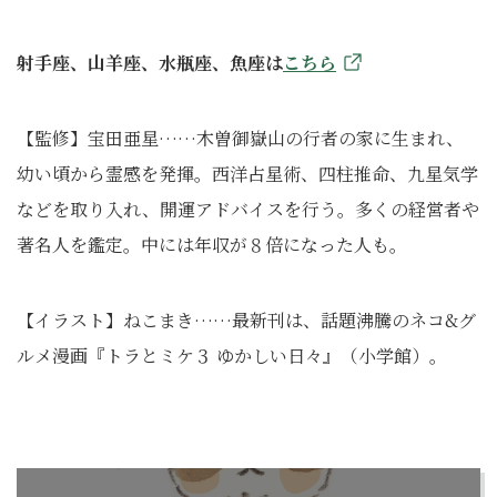
射手座、山羊座、水瓶座、魚座は
こちら
【監修】宝田亜星……木曽御嶽山の行者の家に生まれ、
幼い頃から霊感を発揮。西洋占星術、四柱推命、九星気学
などを取り入れ、開運アドバイスを行う。多くの経営者や
著名人を鑑定。中には年収が８倍になった人も。
【イラスト】ねこまき……最新刊は、話題沸騰のネコ&グ
ルメ漫画『トラとミケ３ ゆかしい日々』（小学館）。