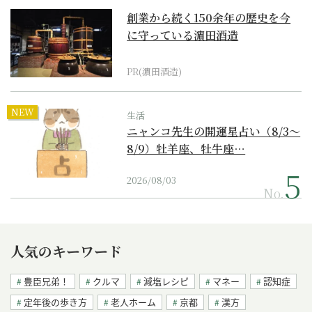
創業から続く150余年の歴史を今
に守っている濵田酒造
PR(濵田酒造)
NEW
生活
ニャンコ先生の開運星占い（8/3～
8/9）牡羊座、牡牛座…
2026/08/03
No.
人気のキーワード
豊臣兄弟！
クルマ
減塩レシピ
マネー
認知症
定年後の歩き方
老人ホーム
京都
漢方