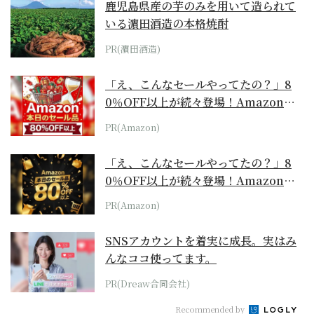
鹿児島県産の芋のみを用いて造られて
いる濵田酒造の本格焼酎
PR(濵田酒造)
「え、こんなセールやってたの？」8
0％OFF以上が続々登場！Amazonの
本気が...
PR(Amazon)
「え、こんなセールやってたの？」8
0％OFF以上が続々登場！Amazonの
本気が...
PR(Amazon)
SNSアカウントを着実に成長。実はみ
んなココ使ってます。
PR(Dreaw合同会社)
Recommended by