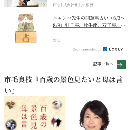
PR
PR(株式会社北九州銀行)
ニャンコ先生の開運星占い（8/3～
8/9）牡羊座、牡牛座、双子座、蟹
座編
生活
Recommended by
記事一覧へ
市毛良枝『百歳の景色見たいと母は言
い』