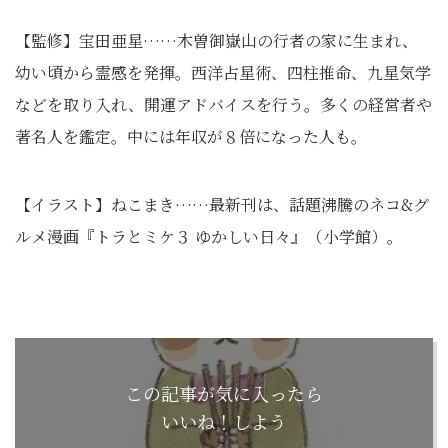
【監修】宝田亜星……木曽御嶽山の行者の家に生まれ、
幼い頃から霊感を発揮。西洋占星術、四柱推命、九星気学
などを取り入れ、開運アドバイスを行う。多くの経営者や
著名人を鑑定。中には年収が８倍になった人も。
【イラスト】ねこまき……最新刊は、話題沸騰のネコ&グ
ルメ漫画『トラとミケ３ ゆかしい日々』（小学館）。
この記事が気に入ったら
いいね！しよう