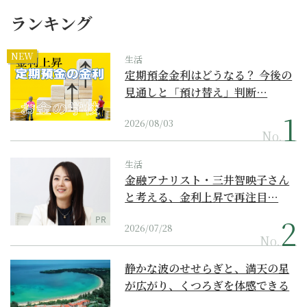
ランキング
NEW
生活
定期預金金利はどうなる？ 今後の
見通しと「預け替え」判断…
2026/08/03
No.
生活
金融アナリスト・三井智映子さん
と考える、金利上昇で再注目…
PR
2026/07/28
No.
静かな波のせせらぎと、満天の星
が広がり、くつろぎを体感できる
『西表島ホテル by...