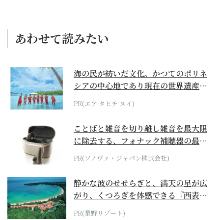
あわせて読みたい
海の民が紡いだ文化。かつてのポリネ
シアの中心地であり現在の世界遺産か
らみえてくる...
PR(エア タヒチ ヌイ)
ことばと雑音を切り離し雑音を最大限
に除去する、フォナック補聴器の最上
位モデル
PR(ソノヴァ・ジャパン株式会社)
静かな波のせせらぎと、満天の星が広
がり、くつろぎを体感できる『西表島
ホテル by...
PR(星野リゾート)