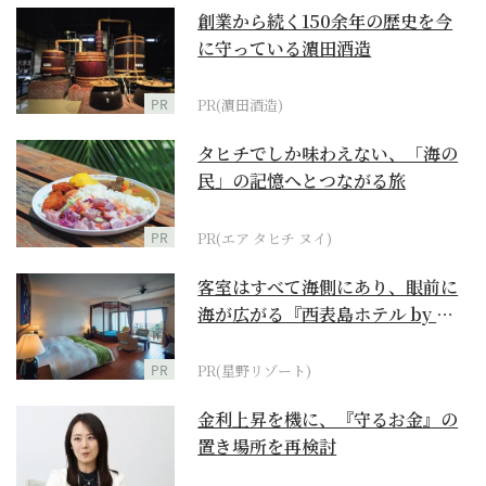
創業から続く150余年の歴史を今
に守っている濵田酒造
PR
PR(濵田酒造)
タヒチでしか味わえない、「海の
民」の記憶へとつながる旅
PR
PR(エア タヒチ ヌイ)
客室はすべて海側にあり、眼前に
海が広がる『西表島ホテル by 星
野リゾート』
PR
PR(星野リゾート)
金利上昇を機に、『守るお金』の
置き場所を再検討