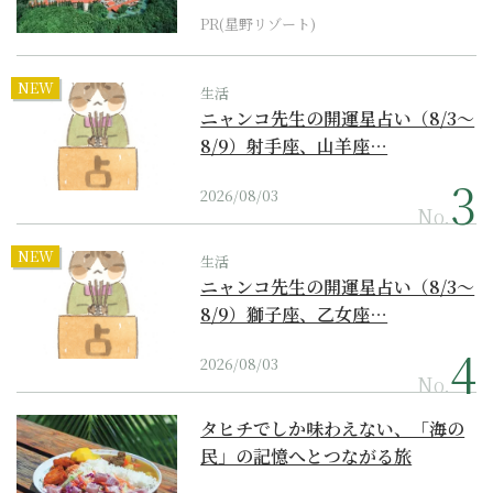
PR(星野リゾート)
NEW
生活
ニャンコ先生の開運星占い（8/3～
8/9）射手座、山羊座…
2026/08/03
No.
NEW
生活
ニャンコ先生の開運星占い（8/3～
8/9）獅子座、乙女座…
2026/08/03
No.
タヒチでしか味わえない、「海の
民」の記憶へとつながる旅