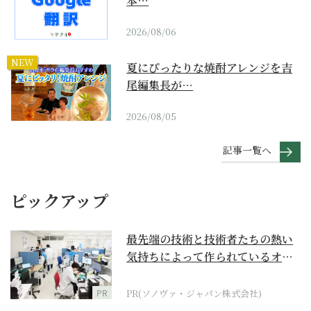
本…
2026/08/06
NEW
夏にぴったりな焼酎アレンジを吉
尾編集長が…
2026/08/05
記事一覧へ
ピックアップ
最先端の技術と技術者たちの熱い
気持ちによって作られているオー
ダーメイド補聴器
PR
PR(ソノヴァ・ジャパン株式会社)