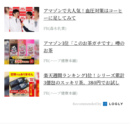
アマゾンで大人気！血圧対策はコーヒ
ーに足してみて
PR(森永乳業)
アマゾン1位「このお茶ガチです」噂の
お茶
PR(ハーブ健康本舗)
楽天週間ランキング1位！シリーズ累計
3億包のスッキリ茶。380円でお試し
PR(ハーブ健康本舗)
Recommended by