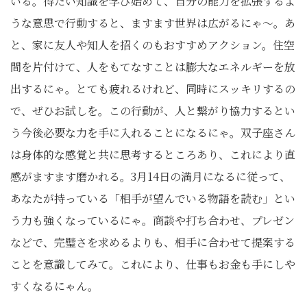
いる。得たい知識を学び始めて、自分の能力を拡張するよ
うな意思で行動すると、ますます世界は広がるにゃ〜。あ
と、家に友人や知人を招くのもおすすめアクション。住空
間を片付けて、人をもてなすことは膨大なエネルギーを放
出するにゃ。とても疲れるけれど、同時にスッキリするの
で、ぜひお試しを。この行動が、人と繋がり協力するとい
う今後必要な力を手に入れることになるにゃ。双子座さん
は身体的な感覚と共に思考するところあり、これにより直
感がますます磨かれる。3月14日の満月になるに従って、
あなたが持っている「相手が望んでいる物語を読む」とい
う力も強くなっているにゃ。商談や打ち合わせ、プレゼン
などで、完璧さを求めるよりも、相手に合わせて提案する
ことを意識してみて。これにより、仕事もお金も手にしや
すくなるにゃん。