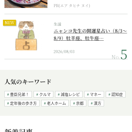
PR(エア タヒチ ヌイ)
NEW
生活
ニャンコ先生の開運星占い（8/3～
8/9）牡羊座、牡牛座…
2026/08/03
No.
人気のキーワード
豊臣兄弟！
クルマ
減塩レシピ
マネー
認知症
定年後の歩き方
老人ホーム
京都
漢方
新着記事