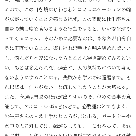
るので、この日を境にじわじわとコミュニケーションの輪
が広がっていくことを感じるはず。この時期に牡牛座さん
自身の魅力度を高めるような行動をすると、いい変化がや
ってくるにゃん。そのために必要なのは、あなたが自分自
身に正直でいること。楽しければ幸せを噛み締めればいい
し、悩んだり不安になったらとことん突き詰めてみるとい
い。あとは変えられない過去や、人の気持ちについて考え
ないようにすることにゃ。失敗から学ぶのは還暦まで。そ
れ以降は「仕方がない」と流してしまうことが大切にゃ。
また、今週は胃腸の疲れが出やすいので、軽めの食事を意
識して、アルコールはほどほどに。恋愛運はとてもよく、
牡牛座さんの甘え上手なところが吉と出る。パートナーや
意中の人に対しては、強がるよりも、「これやって、あれ
もお願い」と頼んだほうがいい関係になれるにゃ。ぜひ試