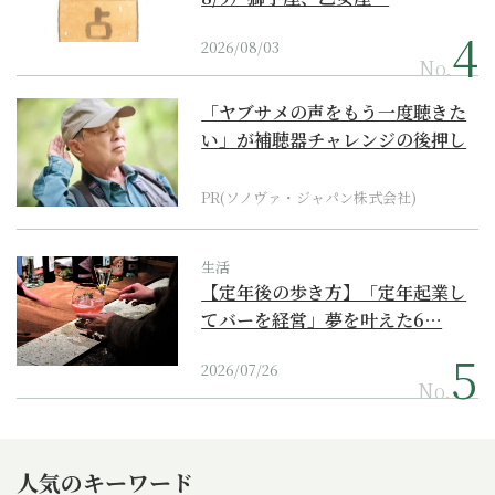
2026/08/03
No.
「ヤブサメの声をもう一度聴きた
い」が補聴器チャレンジの後押し
に
PR(ソノヴァ・ジャパン株式会社)
生活
【定年後の歩き方】「定年起業し
てバーを経営」夢を叶えた6…
2026/07/26
No.
人気のキーワード