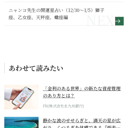
楽しむ情報、第一弾！【べらぼう～蔦重栄華乃夢
噺～ 満喫リポート】
ニャンコ先生の開運星占い（12/30～1/5）獅子
座、乙女座、天秤座、蠍座編
あわせて読みたい
「金利のある世界」の新たな資産管理
のあり方とは？
PR(株式会社北九州銀行)
静かな波のせせらぎと、満天の星が広
がり、くつろぎを体感できる『西表島