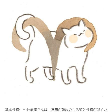
基本性格……牡羊座さんは、意思が強めのしろ猫と性格が似てい