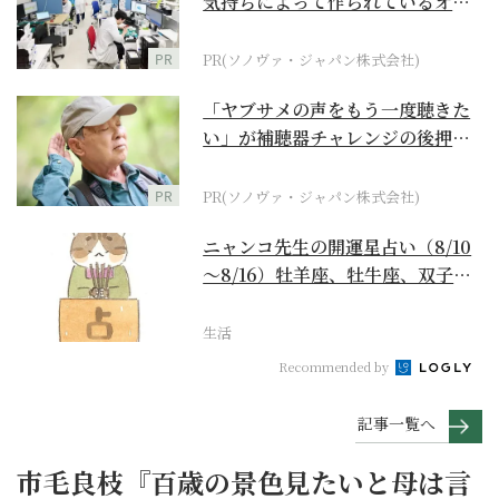
気持ちによって作られているオー
ダーメイド補聴器
PR
PR(ソノヴァ・ジャパン株式会社)
「ヤブサメの声をもう一度聴きた
い」が補聴器チャレンジの後押し
に
PR
PR(ソノヴァ・ジャパン株式会社)
ニャンコ先生の開運星占い（8/10
～8/16）牡羊座、牡牛座、双子
座、蟹座編
生活
Recommended by
記事一覧へ
市毛良枝『百歳の景色見たいと母は言