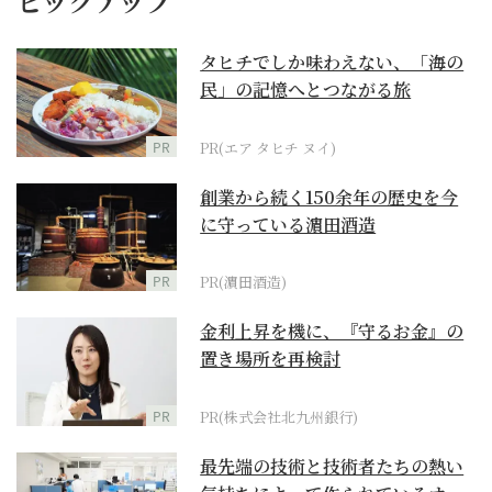
ピックアップ
タヒチでしか味わえない、「海の
民」の記憶へとつながる旅
PR
PR(エア タヒチ ヌイ)
創業から続く150余年の歴史を今
に守っている濵田酒造
PR
PR(濵田酒造)
金利上昇を機に、『守るお金』の
置き場所を再検討
PR
PR(株式会社北九州銀行)
最先端の技術と技術者たちの熱い