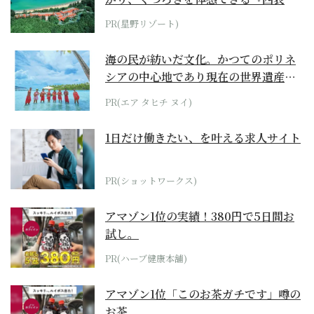
ホテル by...
PR(星野リゾート)
海の民が紡いだ文化。かつてのポリネ
シアの中心地であり現在の世界遺産か
らみえてくる...
PR(エア タヒチ ヌイ)
1日だけ働きたい、を叶える求人サイト
PR(ショットワークス)
アマゾン1位の実績！380円で5日間お
試し。
PR(ハーブ健康本舗)
アマゾン1位「このお茶ガチです」噂の
お茶