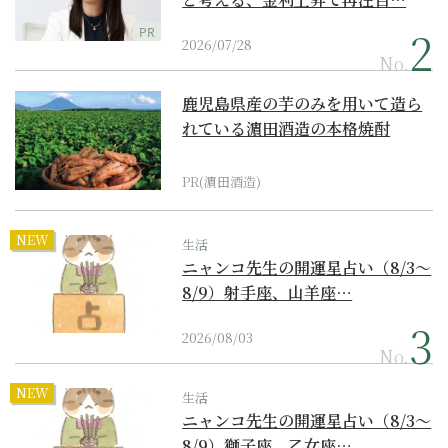
PR
2026/07/28
No.
鹿児島県産の芋のみを用いて造ら
れている濵田酒造の本格焼酎
PR(濵田酒造)
NEW
生活
ニャンコ先生の開運星占い（8/3～
8/9）射手座、山羊座…
2026/08/03
No.
NEW
生活
ニャンコ先生の開運星占い（8/3～
8/9）獅子座、乙女座…