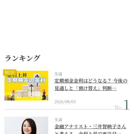
ランキング
NEW
生活
定期預金金利はどうなる？ 今後の
見通しと「預け替え」判断…
2026/08/03
No.
生活
金融アナリスト・三井智映子さん
と考える、金利上昇で再注目…