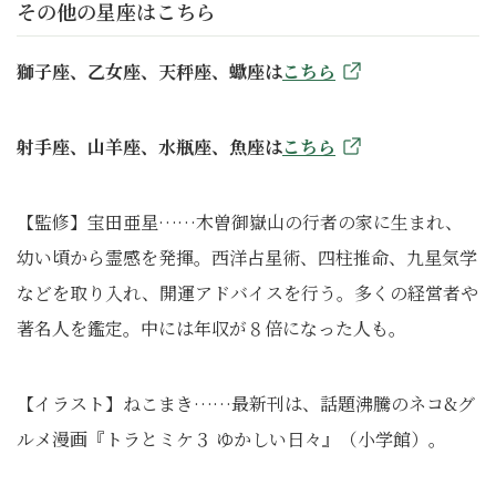
その他の星座はこちら
獅子座、乙女座、天秤座、蠍座は
こちら
射手座、山羊座、水瓶座、魚座は
こちら
【監修】宝田亜星……木曽御嶽山の行者の家に生まれ、
幼い頃から霊感を発揮。西洋占星術、四柱推命、九星気学
などを取り入れ、開運アドバイスを行う。多くの経営者や
著名人を鑑定。中には年収が８倍になった人も。
【イラスト】ねこまき……最新刊は、話題沸騰のネコ&グ
ルメ漫画『トラとミケ３ ゆかしい日々』（小学館）。