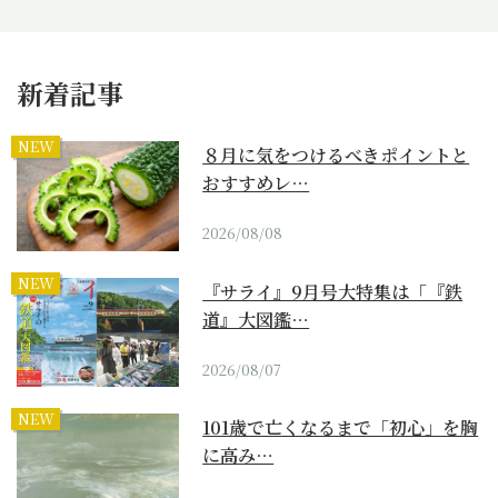
新着記事
NEW
８月に気をつけるべきポイントと
おすすめレ…
2026/08/08
NEW
『サライ』9月号大特集は「『鉄
道』大図鑑…
2026/08/07
NEW
101歳で亡くなるまで「初心」を胸
に高み…