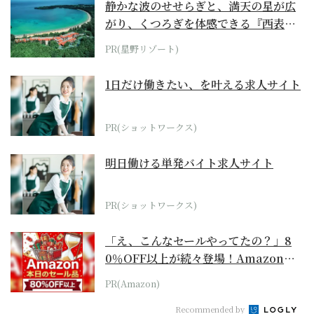
静かな波のせせらぎと、満天の星が広
がり、くつろぎを体感できる『西表島
ホテル by...
PR(星野リゾート)
1日だけ働きたい、を叶える求人サイト
PR(ショットワークス)
明日働ける単発バイト求人サイト
PR(ショットワークス)
「え、こんなセールやってたの？」8
0％OFF以上が続々登場！Amazonの
本気が...
PR(Amazon)
Recommended by