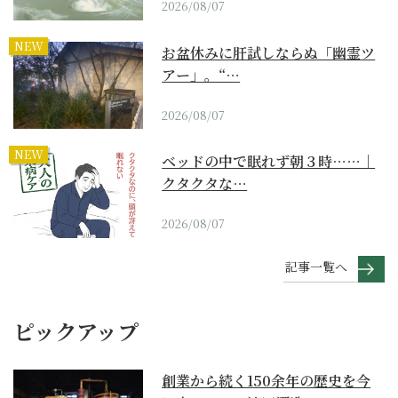
2026/08/07
NEW
お盆休みに肝試しならぬ「幽霊ツ
アー」。“…
2026/08/07
NEW
ベッドの中で眠れず朝３時……｜
クタクタな…
2026/08/07
記事一覧へ
ピックアップ
創業から続く150余年の歴史を今