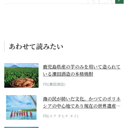
あわせて読みたい
鹿児島県産の芋のみを用いて造られて
いる濵田酒造の本格焼酎
PR(濵田酒造)
海の民が紡いだ文化。かつてのポリネ
シアの中心地であり現在の世界遺産か
らみえてくる...
PR(エア タヒチ ヌイ)