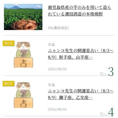
鹿児島県産の芋のみを用いて造ら
れている濵田酒造の本格焼酎
PR(濵田酒造)
NEW
生活
ニャンコ先生の開運星占い（8/3～
8/9）射手座、山羊座…
2026/08/03
No.
NEW
生活
ニャンコ先生の開運星占い（8/3～
8/9）獅子座、乙女座…
2026/08/03
No.