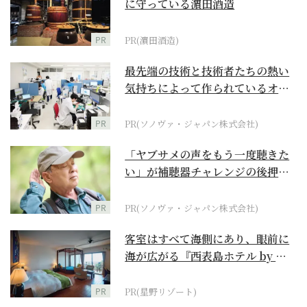
に守っている濵田酒造
PR
PR(濵田酒造)
最先端の技術と技術者たちの熱い
気持ちによって作られているオー
ダーメイド補聴器
PR
PR(ソノヴァ・ジャパン株式会社)
「ヤブサメの声をもう一度聴きた
い」が補聴器チャレンジの後押し
に
PR
PR(ソノヴァ・ジャパン株式会社)
客室はすべて海側にあり、眼前に
海が広がる『西表島ホテル by 星
野リゾート』
PR
PR(星野リゾート)