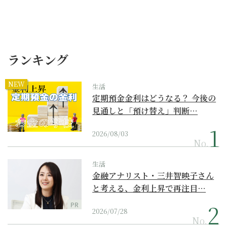
ランキング
NEW
生活
定期預金金利はどうなる？ 今後の
見通しと「預け替え」判断…
2026/08/03
No.
生活
金融アナリスト・三井智映子さん
と考える、金利上昇で再注目…
PR
2026/07/28
No.