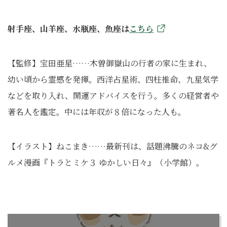
射手座、山羊座、水瓶座、魚座は
こちら
【監修】宝田亜星……木曽御嶽山の行者の家に生まれ、
幼い頃から霊感を発揮。西洋占星術、四柱推命、九星気学
などを取り入れ、開運アドバイスを行う。多くの経営者や
著名人を鑑定。中には年収が８倍になった人も。
【イラスト】ねこまき……最新刊は、話題沸騰のネコ&グ
ルメ漫画『トラとミケ３ ゆかしい日々』（小学館）。