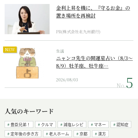
金利上昇を機に、『守るお金』の
置き場所を再検討
PR(株式会社北九州銀行)
NEW
生活
ニャンコ先生の開運星占い（8/3～
8/9）牡羊座、牡牛座…
2026/08/03
No.
人気のキーワード
豊臣兄弟！
クルマ
減塩レシピ
マネー
認知症
定年後の歩き方
老人ホーム
京都
漢方