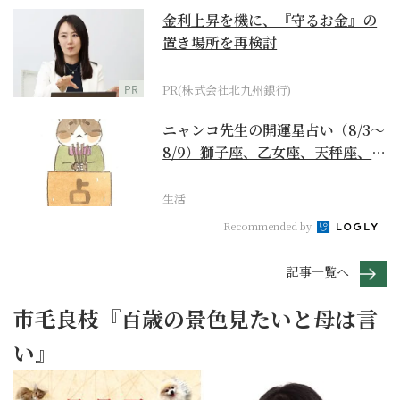
金利上昇を機に、『守るお金』の
置き場所を再検討
PR
PR(株式会社北九州銀行)
ニャンコ先生の開運星占い（8/3～
8/9）獅子座、乙女座、天秤座、蠍
座編
生活
Recommended by
記事一覧へ
市毛良枝『百歳の景色見たいと母は言
い』