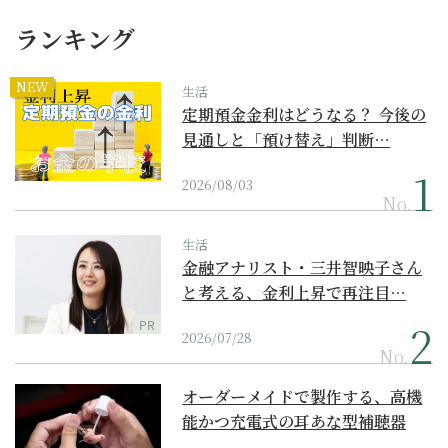
ランキング
NEW
生活
定期預金金利はどうなる？ 今後の
見通しと「預け替え」判断…
2026/08/03
No.
生活
金融アナリスト・三井智映子さん
と考える、金利上昇で再注目…
PR
2026/07/28
No.
オーダーメイドで製作する、高機
能かつ充電式の耳あな型補聴器