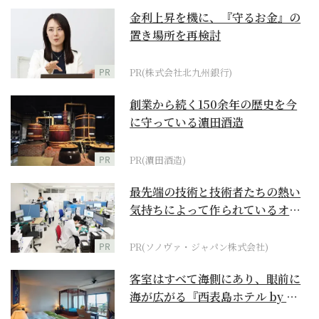
金利上昇を機に、『守るお金』の
置き場所を再検討
PR
PR(株式会社北九州銀行)
創業から続く150余年の歴史を今
に守っている濵田酒造
PR
PR(濵田酒造)
最先端の技術と技術者たちの熱い
気持ちによって作られているオー
ダーメイド補聴器
PR
PR(ソノヴァ・ジャパン株式会社)
客室はすべて海側にあり、眼前に
海が広がる『西表島ホテル by 星
野リゾート』