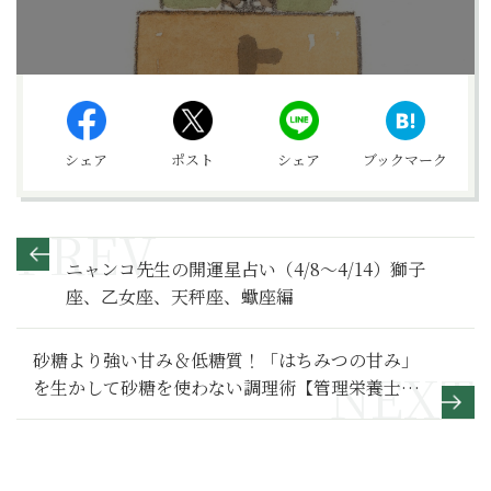
シェア
ポスト
シェア
ブックマーク
ニャンコ先生の開運星占い（4/8～4/14）獅子
座、乙女座、天秤座、蠍座編
砂糖より強い甘み＆低糖質！「はちみつの甘み」
を生かして砂糖を使わない調理術【管理栄養士が
教える減塩レシピ】