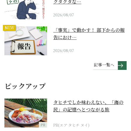
クタクタな…
2026/08/07
NEW
「事実」で動かす！ 部下からの報
告におけ…
2026/08/07
記事一覧へ
ピックアップ
タヒチでしか味わえない、「海の
民」の記憶へとつながる旅
PR
PR(エア タヒチ ヌイ)