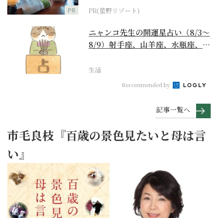
PR
PR(星野リゾート)
ニャンコ先生の開運星占い（8/3～
8/9）射手座、山羊座、水瓶座、魚
座編
生活
Recommended by
記事一覧へ
市毛良枝『百歳の景色見たいと母は言
い』