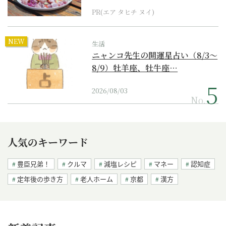
PR(エア タヒチ ヌイ)
NEW
生活
ニャンコ先生の開運星占い（8/3～
8/9）牡羊座、牡牛座…
2026/08/03
No.
人気のキーワード
豊臣兄弟！
クルマ
減塩レシピ
マネー
認知症
定年後の歩き方
老人ホーム
京都
漢方