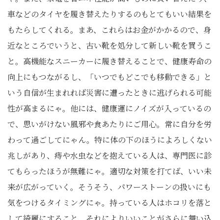
車などのタイヤを履き替えたりするのもとてもいい結果を
もたらしてくれる。まあ、これらはお金がかかるので、身
近なところでいうと、古い靴を処分して新しい靴を買うこ
と。高機能なスニーカーに履き替えることで、健康寿命の
向上にもつながるし、「いつでもどこでも移動できる」と
いう自信が生まれれば災害に遭ったときに逃げられる可能
性が高まるにゃ。他には、健康運にノイズが入っているの
で、思いがけない風邪や食あたりにご用心。常に自分を労
わって過ごしてにゃん。特に体の下のほうによろしくない
兆しがあり、痔や水虫などを抱えている人は、専門医に診
てもらったほうが無難にゃ。適切な対策を打てば、いい未
来が広がっていく。そうそう、パワーストーンの扱いにも
気をつけるタイミングにゃ。持っている人はホコリを落と
して綺麗にすること。それによりいいことがさらに舞い込