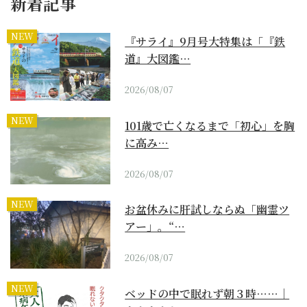
新着記事
NEW
『サライ』9月号大特集は「『鉄
道』大図鑑…
2026/08/07
NEW
101歳で亡くなるまで「初心」を胸
に高み…
2026/08/07
NEW
お盆休みに肝試しならぬ「幽霊ツ
アー」。“…
2026/08/07
NEW
ベッドの中で眠れず朝３時……｜