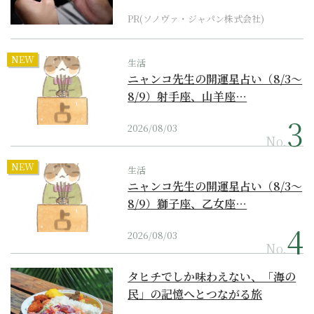
PR(ソノヴァ・ジャパン株式会社)
NEW
生活
ニャンコ先生の開運星占い（8/3～
8/9）射手座、山羊座…
2026/08/03
No.
NEW
生活
ニャンコ先生の開運星占い（8/3～
8/9）獅子座、乙女座…
2026/08/03
No.
タヒチでしか味わえない、「海の
民」の記憶へとつながる旅