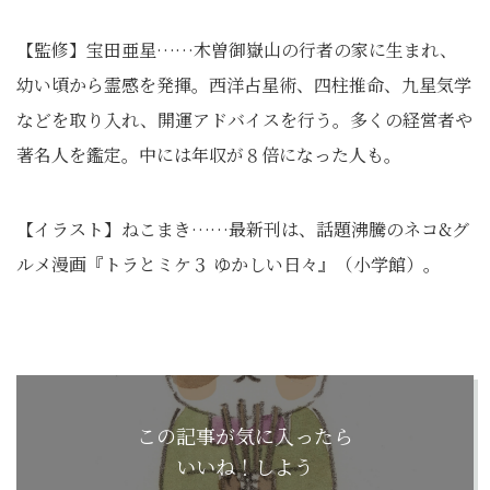
【監修】宝田亜星……木曽御嶽山の行者の家に生まれ、
幼い頃から霊感を発揮。西洋占星術、四柱推命、九星気学
などを取り入れ、開運アドバイスを行う。多くの経営者や
著名人を鑑定。中には年収が８倍になった人も。
【イラスト】ねこまき……最新刊は、話題沸騰のネコ&グ
ルメ漫画『トラとミケ３ ゆかしい日々』（小学館）。
この記事が気に入ったら
いいね！しよう