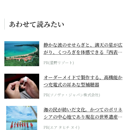
あわせて読みたい
静かな波のせせらぎと、満天の星が広
がり、くつろぎを体感できる『西表島
ホテル by...
PR(星野リゾート)
オーダーメイドで製作する、高機能か
つ充電式の耳あな型補聴器
PR(ソノヴァ・ジャパン株式会社)
海の民が紡いだ文化。かつてのポリネ
シアの中心地であり現在の世界遺産か
らみえてくる...
PR(エア タヒチ ヌイ)