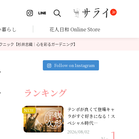
い暮らし
花人日和 Online Store
クニック【杉井志織｜心を彩るガーデニング】
Follow on Instagram
ク
ニ
ランキング
テンポが良くて登場キャ
NEW
ラがすぐ好きになる！ス
ペシャル時代…
2026/08/02