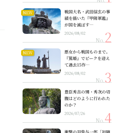
No.
戦国大名・武田信玄の事
NEW
績を描いた『甲陽軍鑑』
が国を滅ぼす…
2026/08/02
No.
悪女から戦国ものまで。
NEW
『篤姫』でピークを迎え
て過去15作…
2026/08/02
No.
豊臣秀吉の甥・秀次の切
腹はどのように行われた
のか？
2026/07/26
No.
衝撃の羽柴与一郎「初陣