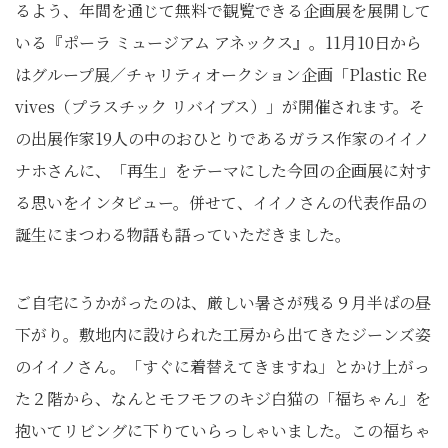
るよう、年間を通じて無料で観覧できる企画展を展開して
いる『ポーラ ミュージアム アネックス』。11月10日から
はグループ展／チャリティオークション企画「Plastic Re
vives（プラスチック リバイブス）」が開催されます。そ
の出展作家19人の中のおひとりであるガラス作家のイイノ
ナホさんに、「再生」をテーマにした今回の企画展に対す
る思いをインタビュー。併せて、イイノさんの代表作品の
誕生にまつわる物語も語っていただきました。
ご自宅にうかがったのは、厳しい暑さが残る９月半ばの昼
下がり。敷地内に設けられた工房から出てきたジーンズ姿
のイイノさん。「すぐに着替えてきますね」とかけ上がっ
た２階から、なんとモフモフのキジ白猫の「福ちゃん」を
抱いてリビングに下りていらっしゃいました。この福ちゃ